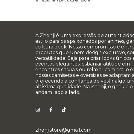
📱 Instagram DM: @zhenjistore
A Zhenji é uma expressão de autenticida
estilo para os apaixonados por animes, g
cultura geek. Nosso compromisso é entr
produtos que unem design exclusivo, co
versatilidade. Seja para criar looks únicos
eventos elegantes, esbanjar atitude em
encontros casuais ou relaxar com estilo e
nossas camisetas e oversizes se adaptam a
oferecendo a confiança de vestir algo úni
altíssima qualidade. Na Zhenji, o geek e o
andam lado a lado.
zhenjistore@gmail.com