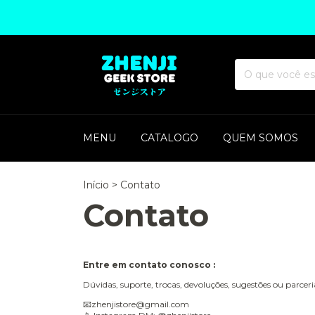
MENU
CATALOGO
QUEM SOMOS
Início
>
Contato
Contato
Entre em contato conosco :
Dúvidas, suporte, trocas, devoluções, sugestões ou parcer
📧
zhenjistore@gmail.com