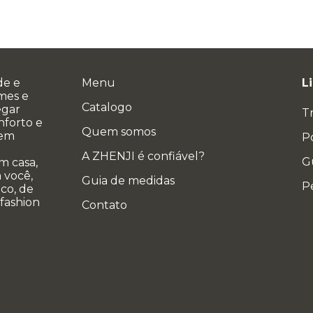
de e
Menu
L
ames e
Catalogo
egar
T
nforto e
Quem somos
 em
Po
A ZHENJI é confiável?
G
m casa,
 você,
Guia de medidas
P
co, de
 fashion
Contato