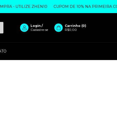
RA - UTILIZE ZHEN10
CUPOM DE 10% NA PRIMEIRA COM
Login
/
Carrinho
(
0
)
Cadastre-se
R$0,00
ATO