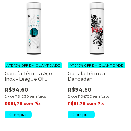
ATÉ 15% OFF
EM QUANTIDADE
ATÉ 15% OFF
EM QUANTIDADE
Garrafa Térmica Aço
Garrafa Térmica -
Inox - League Of
Dandadan
Legends LOL
R$94,60
R$94,60
2
x
de
R$47,30
sem juros
2
x
de
R$47,30
sem juros
R$91,76
com
Pix
R$91,76
com
Pix
Comprar
Comprar