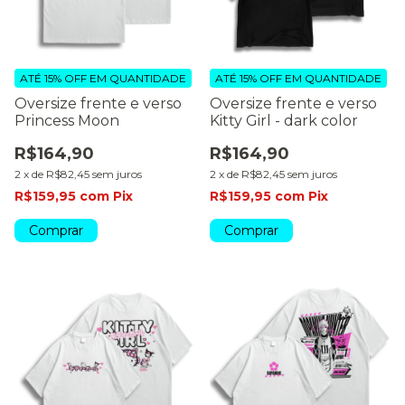
ATÉ 15% OFF
EM QUANTIDADE
ATÉ 15% OFF
EM QUANTIDADE
Oversize frente e verso
Oversize frente e verso
Princess Moon
Kitty Girl - dark color
R$164,90
R$164,90
2
x
de
R$82,45
sem juros
2
x
de
R$82,45
sem juros
R$159,95
com
Pix
R$159,95
com
Pix
Comprar
Comprar