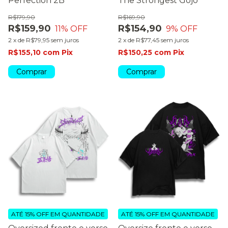
Perfection 2B
The Strongest Gojo
R$179,90
R$169,90
R$159,90
R$154,90
11
% OFF
9
% OFF
2
x
de
R$79,95
sem juros
2
x
de
R$77,45
sem juros
R$155,10
com
Pix
R$150,25
com
Pix
Comprar
Comprar
ATÉ 15% OFF
EM QUANTIDADE
ATÉ 15% OFF
EM QUANTIDADE