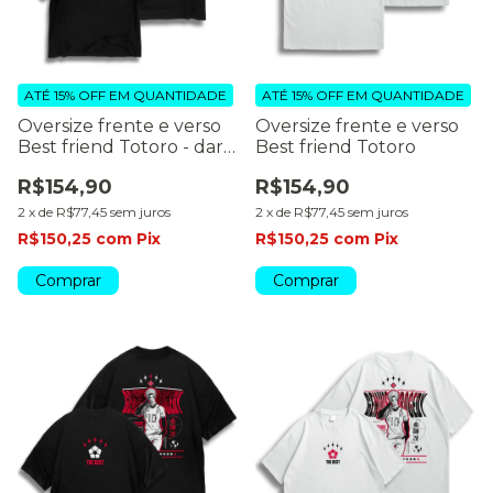
ATÉ 15% OFF
EM QUANTIDADE
ATÉ 15% OFF
EM QUANTIDADE
Oversize frente e verso
Oversize frente e verso
Best friend Totoro - dark
Best friend Totoro
colors
R$154,90
R$154,90
2
x
de
R$77,45
sem juros
2
x
de
R$77,45
sem juros
R$150,25
com
Pix
R$150,25
com
Pix
Comprar
Comprar