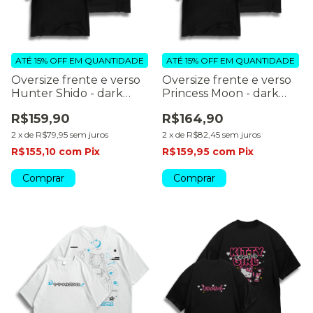
ATÉ 15% OFF
EM QUANTIDADE
ATÉ 15% OFF
EM QUANTIDADE
Oversize frente e verso
Oversize frente e verso
Hunter Shido - dark
Princess Moon - dark
color
color
R$159,90
R$164,90
2
x
de
R$79,95
sem juros
2
x
de
R$82,45
sem juros
R$155,10
com
Pix
R$159,95
com
Pix
Comprar
Comprar