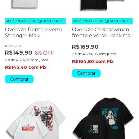
ATÉ 15% OFF
EM QUANTIDADE
ATÉ 15% OFF
EM QUANTIDADE
Oversize frente e verso
Oversize Chainsawman
Stronger Maki
frente e verso - Makima
dark color
R$159,90
R$169,90
R$149,90
6
% OFF
2
x
de
R$84,95
sem juros
2
x
de
R$74,95
sem juros
R$164,80
com
Pix
R$145,40
com
Pix
Comprar
Comprar