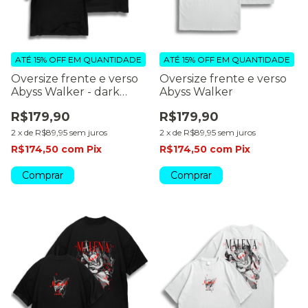
ATÉ 15% OFF
EM QUANTIDADE
ATÉ 15% OFF
EM QUANTIDADE
Oversize frente e verso
Oversize frente e verso
Abyss Walker - dark
Abyss Walker
color
R$179,90
R$179,90
2
x
de
R$89,95
sem juros
2
x
de
R$89,95
sem juros
R$174,50
com
Pix
R$174,50
com
Pix
Comprar
Comprar