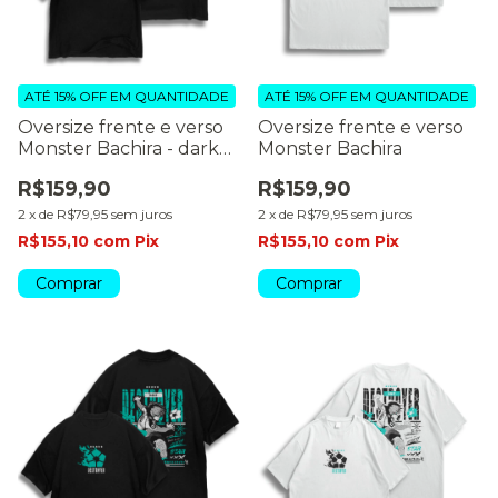
ATÉ 15% OFF
EM QUANTIDADE
ATÉ 15% OFF
EM QUANTIDADE
Oversize frente e verso
Oversize frente e verso
Monster Bachira - dark
Monster Bachira
colors
R$159,90
R$159,90
2
x
de
R$79,95
sem juros
2
x
de
R$79,95
sem juros
R$155,10
com
Pix
R$155,10
com
Pix
Comprar
Comprar