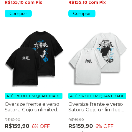
R$155,10
com
Pix
R$155,10
com
Pix
Comprar
Comprar
ATÉ 15% OFF
EM QUANTIDADE
ATÉ 15% OFF
EM QUANTIDADE
Oversize frente e verso
Oversize frente e verso
Satoru Gojo unlimited
Satoru Gojo unlimited
void (preto)
void
R$169,90
R$169,90
R$159,90
R$159,90
6
% OFF
6
% OFF