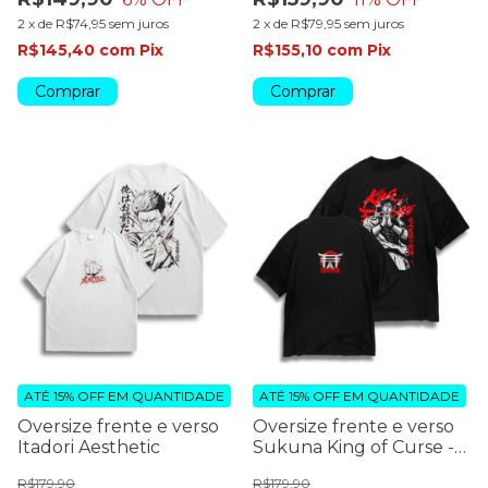
2
x
de
R$74,95
sem juros
2
x
de
R$79,95
sem juros
R$145,40
com
Pix
R$155,10
com
Pix
Comprar
Comprar
ATÉ 15% OFF
EM QUANTIDADE
ATÉ 15% OFF
EM QUANTIDADE
Oversize frente e verso
Oversize frente e verso
Itadori Aesthetic
Sukuna King of Curse -
dark color
R$179,90
R$179,90