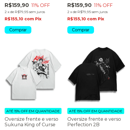
R$159,90
R$159,90
11
% OFF
11
% OFF
2
x
de
R$79,95
sem juros
2
x
de
R$79,95
sem juros
R$155,10
com
Pix
R$155,10
com
Pix
Comprar
Comprar
ATÉ 15% OFF
EM QUANTIDADE
ATÉ 15% OFF
EM QUANTIDADE
Oversize frente e verso
Oversize frente e verso
Sukuna King of Curse
Perfection 2B