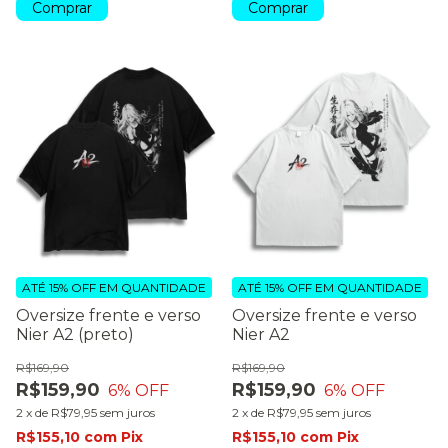
Comprar
Comprar
ATÉ 15% OFF
EM QUANTIDADE
ATÉ 15% OFF
EM QUANTIDADE
Oversize frente e verso
Oversize frente e verso
Nier A2 (preto)
Nier A2
R$169,90
R$169,90
R$159,90
R$159,90
6
% OFF
6
% OFF
2
x
de
R$79,95
sem juros
2
x
de
R$79,95
sem juros
R$155,10
com
Pix
R$155,10
com
Pix