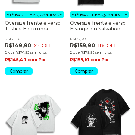
ATÉ 15% OFF
EM QUANTIDADE
ATÉ 15% OFF
EM QUANTIDADE
Oversize frente e verso
Oversize frente e verso
Justice Higuruma
Evangelion Salvation
R$159,90
R$179,90
R$149,90
R$159,90
6
% OFF
11
% OFF
2
x
de
R$74,95
sem juros
2
x
de
R$79,95
sem juros
R$145,40
com
Pix
R$155,10
com
Pix
Comprar
Comprar