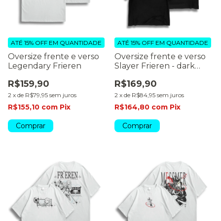
ATÉ 15% OFF
EM QUANTIDADE
ATÉ 15% OFF
EM QUANTIDADE
Oversize frente e verso
Oversize frente e verso
Legendary Frieren
Slayer Frieren - dark
colors
R$159,90
R$169,90
2
x
de
R$79,95
sem juros
2
x
de
R$84,95
sem juros
R$155,10
com
Pix
R$164,80
com
Pix
Comprar
Comprar