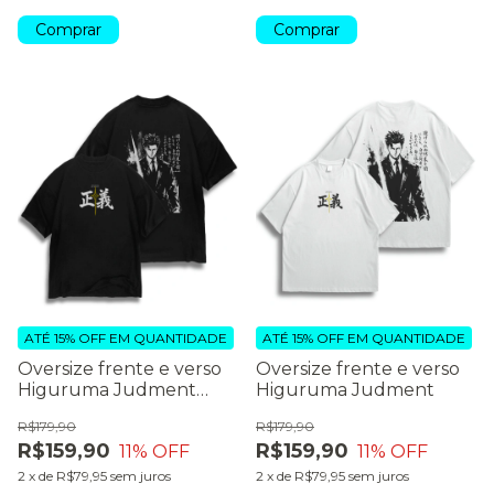
Comprar
Comprar
ATÉ 15% OFF
EM QUANTIDADE
ATÉ 15% OFF
EM QUANTIDADE
Oversize frente e verso
Oversize frente e verso
Higuruma Judment
Higuruma Judment
(preto)
R$179,90
R$179,90
R$159,90
R$159,90
11
% OFF
11
% OFF
2
x
de
R$79,95
sem juros
2
x
de
R$79,95
sem juros