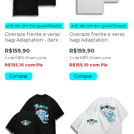
ATÉ 15% OFF
EM QUANTIDADE
ATÉ 15% OFF
EM QUANTIDADE
Oversize frente e verso
Oversize frente e verso
Isagi Adaptation - dark
Isagi Adaptation
color
R$159,90
R$159,90
2
x
de
R$79,95
sem juros
2
x
de
R$79,95
sem juros
R$155,10
com
Pix
R$155,10
com
Pix
Comprar
Comprar