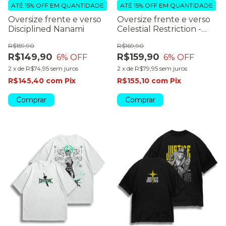
ATÉ 15% OFF
EM QUANTIDADE
ATÉ 15% OFF
EM QUANTIDADE
Oversize frente e verso
Oversize frente e verso
Disciplined Nanami
Celestial Restriction -
dark colors
R$159,90
R$169,90
R$149,90
R$159,90
6
% OFF
6
% OFF
2
x
de
R$74,95
sem juros
2
x
de
R$79,95
sem juros
R$145,40
com
Pix
R$155,10
com
Pix
Comprar
Comprar