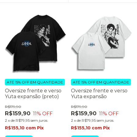
ATÉ 15% OFF
EM QUANTIDADE
ATÉ 15% OFF
EM QUANTIDADE
Oversize frente e verso
Oversize frente e verso
Yuta expansão (preto)
Yuta expansão
R$179,90
R$179,90
R$159,90
R$159,90
11
% OFF
11
% OFF
2
x
de
R$79,95
sem juros
2
x
de
R$79,95
sem juros
R$155,10
com
Pix
R$155,10
com
Pix