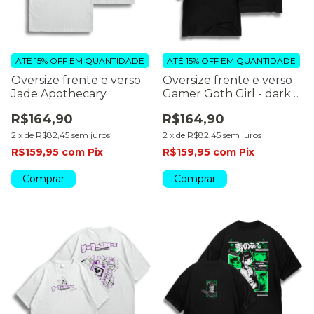
ATÉ 15% OFF
EM QUANTIDADE
ATÉ 15% OFF
EM QUANTIDADE
Oversize frente e verso
Oversize frente e verso
Jade Apothecary
Gamer Goth Girl - dark
color
R$164,90
R$164,90
2
x
de
R$82,45
sem juros
2
x
de
R$82,45
sem juros
R$159,95
com
Pix
R$159,95
com
Pix
Comprar
Comprar