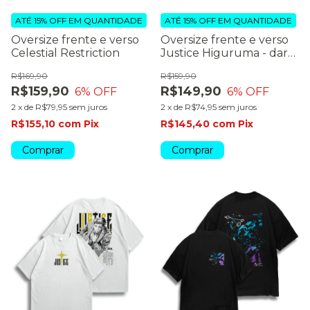
ATÉ 15% OFF
EM QUANTIDADE
ATÉ 15% OFF
EM QUANTIDADE
Oversize frente e verso
Oversize frente e verso
Celestial Restriction
Justice Higuruma - dark
color
R$169,90
R$159,90
R$159,90
R$149,90
6
% OFF
6
% OFF
2
x
de
R$79,95
sem juros
2
x
de
R$74,95
sem juros
R$155,10
com
Pix
R$145,40
com
Pix
Comprar
Comprar