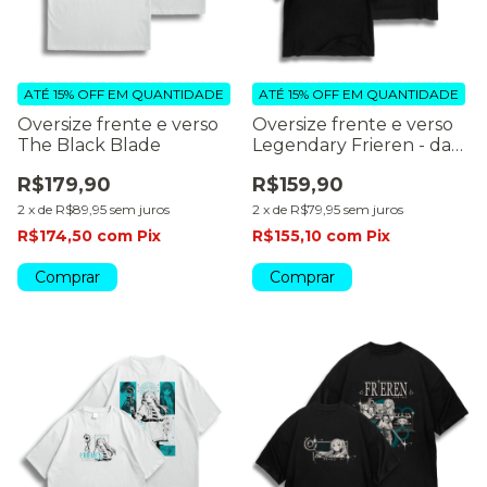
ATÉ 15% OFF
EM QUANTIDADE
ATÉ 15% OFF
EM QUANTIDADE
Oversize frente e verso
Oversize frente e verso
The Black Blade
Legendary Frieren - dark
color
R$179,90
R$159,90
2
x
de
R$89,95
sem juros
2
x
de
R$79,95
sem juros
R$174,50
com
Pix
R$155,10
com
Pix
Comprar
Comprar