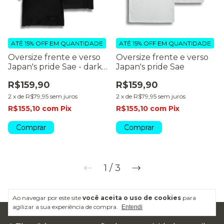
ATÉ 15% OFF
EM QUANTIDADE
ATÉ 15% OFF
EM QUANTIDADE
Oversize frente e verso
Oversize frente e verso
Japan's pride Sae - dark
Japan's pride Sae
color
R$159,90
R$159,90
2
x
de
R$79,95
sem juros
2
x
de
R$79,95
sem juros
R$155,10
com
Pix
R$155,10
com
Pix
Comprar
Comprar
1
/
3
Ao navegar por este site
você aceita o uso de cookies
para
agilizar a sua experiência de compra.
Entendi