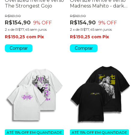
Oversized frente e verso
Oversize frente e verso
The Strongest Gojo
Madness Mahito - dark
color
R$169,90
R$169,90
R$154,90
R$154,90
9
% OFF
9
% OFF
2
x
de
R$77,45
sem juros
2
x
de
R$77,45
sem juros
R$150,25
com
Pix
R$150,25
com
Pix
Comprar
Comprar
ATÉ 15% OFF
EM QUANTIDADE
ATÉ 15% OFF
EM QUANTIDADE