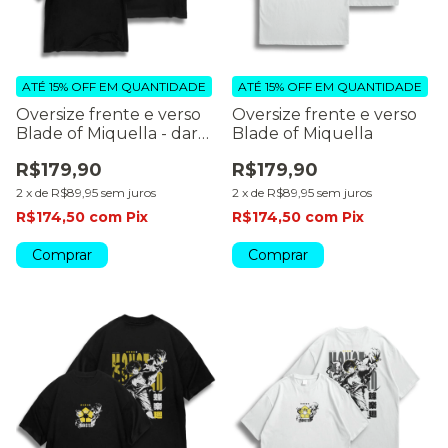
ATÉ 15% OFF
EM QUANTIDADE
ATÉ 15% OFF
EM QUANTIDADE
Oversize frente e verso
Oversize frente e verso
Blade of Miquella - dark
Blade of Miquella
colors
R$179,90
R$179,90
2
x
de
R$89,95
sem juros
2
x
de
R$89,95
sem juros
R$174,50
com
Pix
R$174,50
com
Pix
Comprar
Comprar