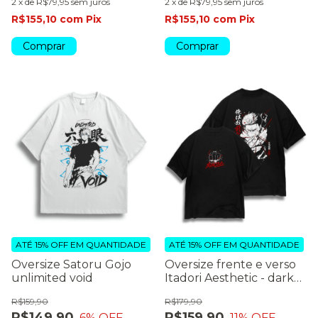
2
x
de
R$79,95
sem juros
2
x
de
R$79,95
sem juros
R$155,10
com
Pix
R$155,10
com
Pix
Comprar
Comprar
ATÉ 15% OFF
EM QUANTIDADE
ATÉ 15% OFF
EM QUANTIDADE
Oversize Satoru Gojo
Oversize frente e verso
unlimited void
Itadori Aesthetic - dark
color
R$159,90
R$179,90
R$149,90
R$159,90
6
% OFF
11
% OFF