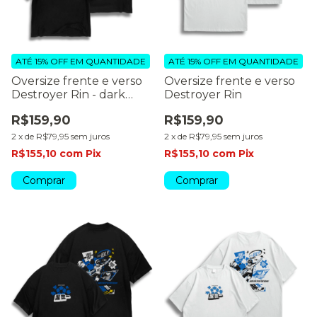
ATÉ 15% OFF
EM QUANTIDADE
ATÉ 15% OFF
EM QUANTIDADE
Oversize frente e verso
Oversize frente e verso
Destroyer Rin - dark
Destroyer Rin
colors
R$159,90
R$159,90
2
x
de
R$79,95
sem juros
2
x
de
R$79,95
sem juros
R$155,10
com
Pix
R$155,10
com
Pix
Comprar
Comprar