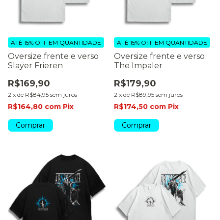
ATÉ 15% OFF
EM QUANTIDADE
ATÉ 15% OFF
EM QUANTIDADE
Oversize frente e verso
Oversize frente e verso
Slayer Frieren
The Impaler
R$169,90
R$179,90
2
x
de
R$84,95
sem juros
2
x
de
R$89,95
sem juros
R$164,80
com
Pix
R$174,50
com
Pix
Comprar
Comprar