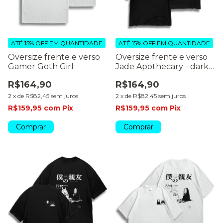
ATÉ 15% OFF
EM QUANTIDADE
ATÉ 15% OFF
EM QUANTIDADE
Oversize frente e verso
Oversize frente e verso
Gamer Goth Girl
Jade Apothecary - dark
color
R$164,90
R$164,90
2
x
de
R$82,45
sem juros
2
x
de
R$82,45
sem juros
R$159,95
com
Pix
R$159,95
com
Pix
Comprar
Comprar