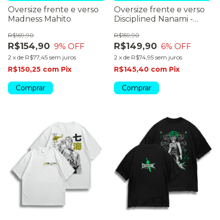
Oversize frente e verso
Oversize frente e verso
Madness Mahito
Disciplined Nanami -
dark colors
R$169,90
R$159,90
R$154,90
R$149,90
9
% OFF
6
% OFF
2
x
de
R$77,45
sem juros
2
x
de
R$74,95
sem juros
R$150,25
com
Pix
R$145,40
com
Pix
Comprar
Comprar