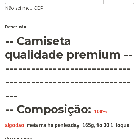
Não sei meu CEP
Descrição
-- Camiseta
qualidade premium --
-----------------------------
-----------------------------
---
-- Composição:
100%
,
algodão
,
meia malha penteada
165g
,
fio 30.1, toque
de pessego.