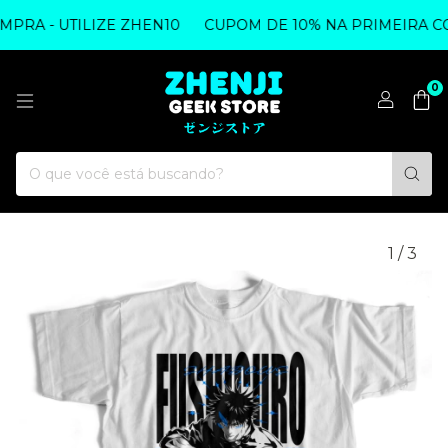
A - UTILIZE ZHEN10
CUPOM DE 10% NA PRIMEIRA COMP
0
1
/
3