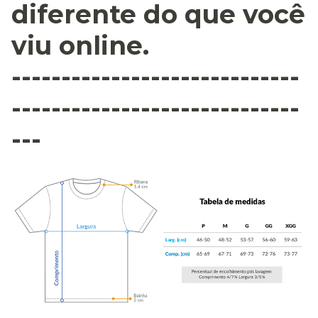
diferente do que você
viu online.
-----------------------------
-----------------------------
---