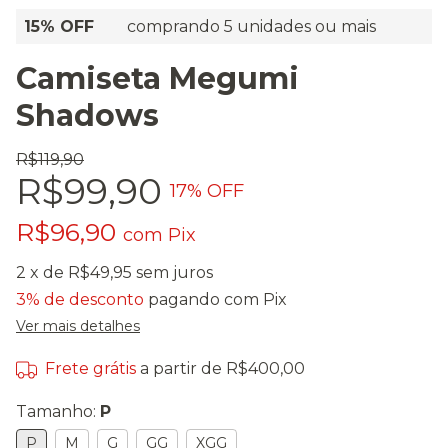
15% OFF
comprando 5 unidades ou mais
Camiseta Megumi
Shadows
R$119,90
R$99,90
17
% OFF
R$96,90
com
Pix
2
x de
R$49,95
sem juros
3% de desconto
pagando com Pix
Ver mais detalhes
Frete grátis
a partir de
R$400,00
Tamanho:
P
P
M
G
GG
XGG