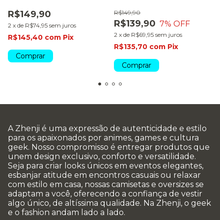
R$149,90
R$149,90
R$139,90
7
% OFF
2
x
de
R$74,95
sem juros
2
x
de
R$69,95
sem juros
R$145,40
com
Pix
R$135,70
com
Pix
Comprar
Comprar
A Zhenji é uma expressão de autenticidade e estilo
para os apaixonados por animes, games e cultura
geek. Nosso compromisso é entregar produtos que
unem design exclusivo, conforto e versatilidade.
Seja para criar looks únicos em eventos elegantes,
esbanjar atitude em encontros casuais ou relaxar
com estilo em casa, nossas camisetas e oversizes se
adaptam a você, oferecendo a confiança de vestir
algo único, de altíssima qualidade. Na Zhenji, o geek
e o fashion andam lado a lado.