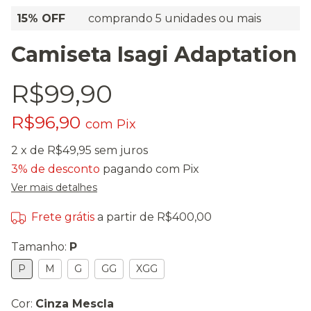
15% OFF
comprando 5 unidades ou mais
Camiseta Isagi Adaptation
R$99,90
R$96,90
com
Pix
2
x de
R$49,95
sem juros
3% de desconto
pagando com Pix
Ver mais detalhes
Frete grátis
a partir de
R$400,00
Tamanho:
P
P
M
G
GG
XGG
Cor:
Cinza Mescla