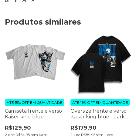
Produtos similares
ATÉ 15% OFF
EM QUANTIDADE
ATÉ 15% OFF
EM QUANTIDADE
Camiseta frente e verso
Oversize frente e verso
Kaiser king blue
Kaiser king blue - dark
color
R$129,90
R$179,90
2
x
de
R$64,95
sem juros
2
x
de
R$89,95
sem juros