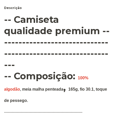
Descrição
-- Camiseta
qualidade premium --
-----------------------------
-----------------------------
---
-- Composição:
100%
,
algodão
,
meia malha penteada
165g
,
fio 30.1, toque
de pessego.
-------------------------------------------------------------