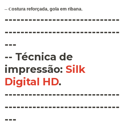
ostura
reforçada
,
gola em ribana
.
--
C
-----------------------------
-----------------------------
---
--
Técnica de
impressão
:
Silk
Digital HD
.
-----------------------------
-----------------------------
---