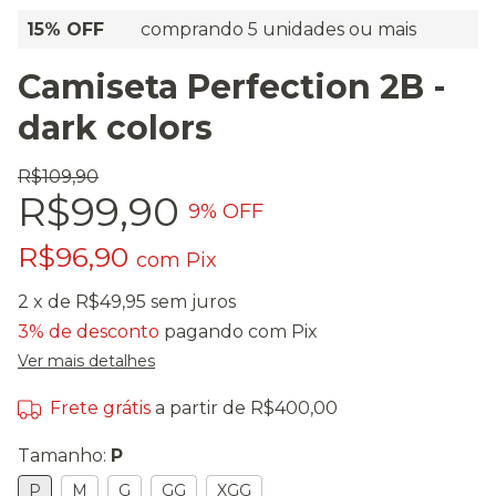
15% OFF
comprando 5 unidades ou mais
Camiseta Perfection 2B -
dark colors
R$109,90
R$99,90
9
% OFF
R$96,90
com
Pix
2
x de
R$49,95
sem juros
3% de desconto
pagando com Pix
Ver mais detalhes
Frete grátis
a partir de
R$400,00
Tamanho:
P
P
M
G
GG
XGG