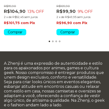
dark colors
R$119,90
R$109,90
R$104,90
R$99,90
13
% OFF
9
% OFF
2
x
de
R$52,45
sem juros
2
x
de
R$49,95
sem juros
R$101,75
com
Pix
R$96,90
com
Pix
Comprar
Comprar
A Zhenji é uma expressão de autenticidade e estilo
para os apaixonados por animes, games e cultura
geek. Nosso compromisso é entregar produtos que
unem design exclusivo, conforto e versatilidade.
Seja para criar looks únicos em eventos elegantes,
esbanjar atitude em encontros casuais ou relaxar
com estilo em casa, nossas camisetas e oversizes se
adaptam a você, oferecendo a confiança de vestir
algo único, de altíssima qualidade. Na Zhenji, o geek
e o fashion andam lado a lado.