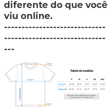
diferente do que você
viu online.
-----------------------------
-----------------------------
---