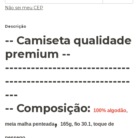
Não sei meu CEP
Descrição
-- Camiseta qualidade
premium --
-----------------------------
-----------------------------
---
-- Composição:
100% algodão
,
,
meia malha penteada
165g
,
fio 30.1, toque de
pessego.