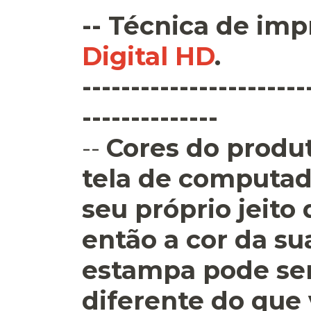
--
Técnica de imp
Digital HD
.
-----------------------
--------------
--
Cores do produt
tela de computad
seu próprio jeito
então a cor da su
estampa pode se
diferente do que 