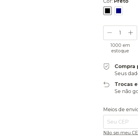
Cor:
Preto
1000
em
estoque
Compra 
Seus dad
Trocas 
Se não go
Entregas para o
Meios de envi
Não sei meu C