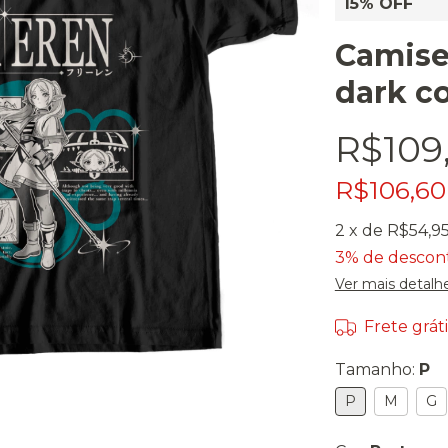
15% OFF
Camiset
dark co
R$109
R$106,6
2
x de
R$54,9
3% de descon
Ver mais detalh
Frete gráti
Tamanho:
P
P
M
G