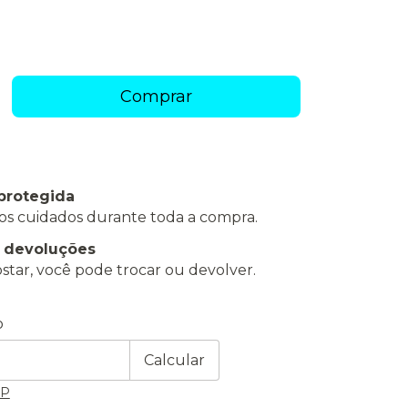
protegida
os cuidados durante toda a compra.
e devoluções
star, você pode trocar ou devolver.
 CEP:
Alterar CEP
o
Calcular
EP