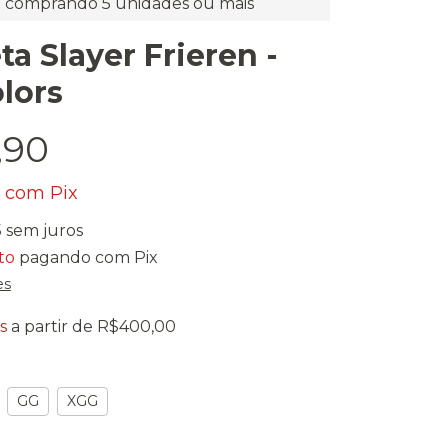
comprando 5 unidades ou mais
a Slayer Frieren -
lors
,90
0
com
Pix
5
sem juros
to
pagando com Pix
es
s
a partir de
R$400,00
GG
XGG