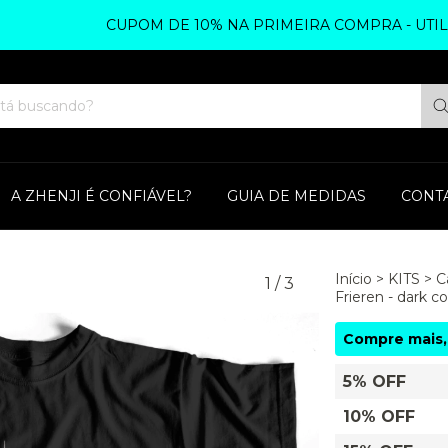
CUPOM DE 10% NA PRIMEIRA COMPRA - UTILIZE Z
A ZHENJI É CONFIÁVEL?
GUIA DE MEDIDAS
CONT
Início
>
KITS
>
C
1
/
3
Frieren - dark co
Compre mais,
5% OFF
10% OFF