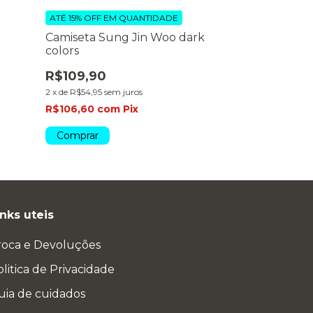
ATÉ 15% OFF
EM QUANTIDADE
ATÉ 15% OFF
EM
Camiseta Sung Jin Woo dark
Camiseta Igri
colors
R$109,90
R$109,90
2
x
de
R$54,95
se
2
x
de
R$54,95
sem juros
R$106,60
co
R$106,60
com
Pix
Comprar
Comprar
inks uteis
roca e Devoluções
litica de Privacidade
uia de cuidados