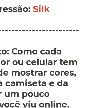
ressão
:
Silk
------------------------
o:
Como cada
or ou celular tem
 de mostrar cores,
a camiseta e da
r um pouco
você viu online.