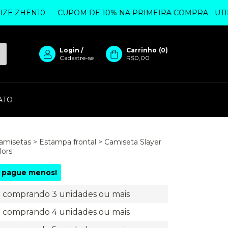
HEN10
CUPOM DE 10% NA PRIMEIRA COMPRA - UTILIZE 
Login
/
Carrinho
(
0
)
Cadastre-se
R$0,00
ATO
amisetas
>
Estampa frontal
>
Camiseta Slayer
lors
 pague menos!
comprando 3 unidades ou mais
comprando 4 unidades ou mais