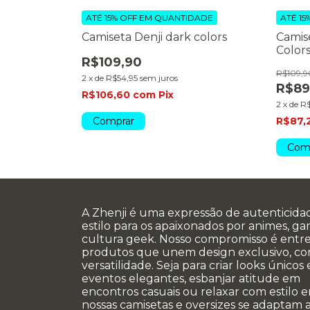
DADE
ATÉ 15% OFF
EM QUANTIDADE
ATÉ 15
to aesthetic
Camiseta Denji dark colors
Camis
Color
R$109,90
R$109,9
2
x
de
R$54,95
sem juros
R$89
R$106,60
com
Pix
2
x
de
R$
Comprar
R$87,
Com
A Zhenji é uma expressão de autenticida
estilo para os apaixonados por animes, g
cultura geek. Nosso compromisso é entr
produtos que unem design exclusivo, co
versatilidade. Seja para criar looks únicos
eventos elegantes, esbanjar atitude em
encontros casuais ou relaxar com estilo e
nossas camisetas e oversizes se adaptam a