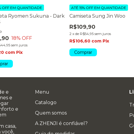
% OFF
EM QUANTIDADE
ATÉ 15% OFF
EM QUANTIDADE
eta Ryomen Sukuna - Dark
Camiseta Sung Jin Woo
s
R$109,90
0
2
x
de
R$54,95
sem juros
,90
18
% OFF
R$106,60
com
Pix
44,95
sem juros
20
com
Pix
Comprar
prar
de e
Menu
L
ames e
Catalogo
egar
T
nforto e
Quem somos
 em
Po
A ZHENJI é confiável?
G
m casa,
 você,
Guia de medidas