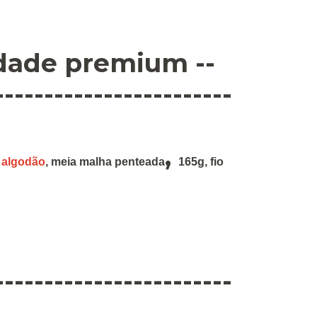
idade premium --
------------------------
,
 algodão
,
meia malha penteada
165g
,
fio
------------------------