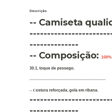
Descrição
-- Camiseta qual
-----------------------
--------------
-- Composição:
100%
30.1, toque de pessego.
-------------------------------------------------------------
ostura
reforçada
,
gola em ribana
.
--
C
-----------------------
--------------