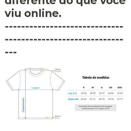
diferente do que você
viu online.
-----------------------------
-----------------------------
---