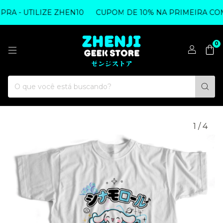
 - UTILIZE ZHEN10
CUPOM DE 10% NA PRIMEIRA COMPR
0
1
/
4