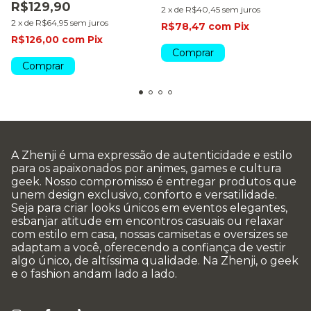
R$129,90
2
x
de
R$40,45
sem juros
2
x
de
R$64,95
sem juros
R$78,47
com
Pix
R$126,00
com
Pix
Comprar
Comprar
A Zhenji é uma expressão de autenticidade e estilo
para os apaixonados por animes, games e cultura
geek. Nosso compromisso é entregar produtos que
unem design exclusivo, conforto e versatilidade.
Seja para criar looks únicos em eventos elegantes,
esbanjar atitude em encontros casuais ou relaxar
com estilo em casa, nossas camisetas e oversizes se
adaptam a você, oferecendo a confiança de vestir
algo único, de altíssima qualidade. Na Zhenji, o geek
e o fashion andam lado a lado.