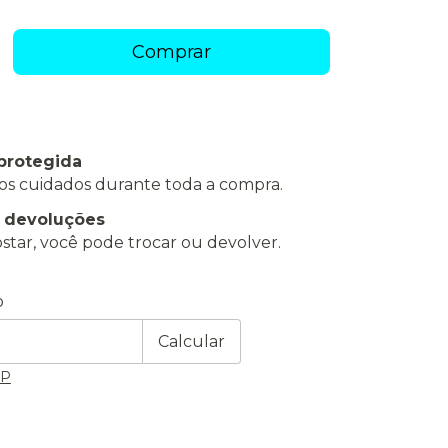
protegida
os cuidados durante toda a compra.
e devoluções
star, você pode trocar ou devolver.
 CEP:
Alterar CEP
o
Calcular
EP