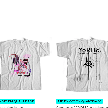
% OFF
EM QUANTIDADE
ATÉ 15% OFF
EM QUANTIDADE
eta Yae Miko
Camiseta YORHA Aesthetic