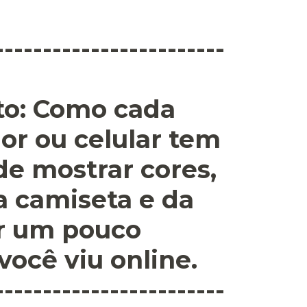
------------------------
o:
Como cada
or ou celular tem
 de mostrar cores,
a camiseta e da
r um pouco
você viu online.
------------------------