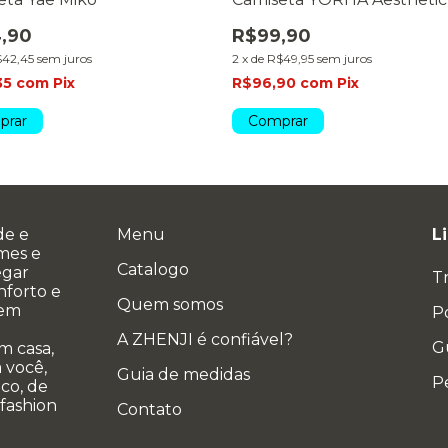
,90
R$99,90
42,45
sem juros
2
x
de
R$49,95
sem juros
35
com
Pix
R$96,90
com
Pix
prar
Comprar
de e
Menu
L
ames e
Catalogo
egar
T
nforto e
Quem somos
 em
Po
A ZHENJI é confiável?
G
m casa,
 você,
Guia de medidas
P
co, de
 fashion
Contato