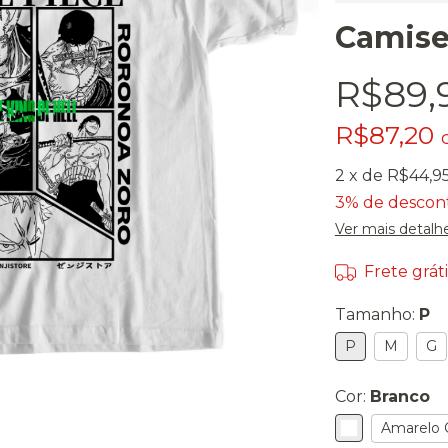
Camise
R$89,
R$87,20
2
x de
R$44,9
3% de descon
Ver mais detalh
Frete gráti
Tamanho:
P
P
M
G
Cor:
Branco
Amarelo 