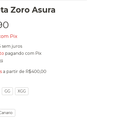
ta Zoro Asura
90
com
Pix
5
sem juros
to
pagando com Pix
es
s
a partir de
R$400,00
GG
XGG
Canario