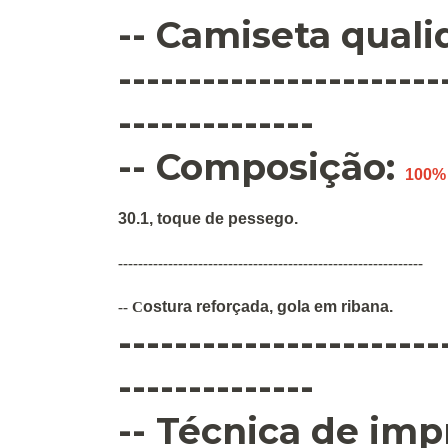
-- Camiseta qual
-----------------------
--------------
-- Composição:
100%
30.1, toque de pessego.
-------------------------------------------------------------
ostura
reforçada
,
gola em ribana
.
--
C
-----------------------
--------------
--
Técnica de imp