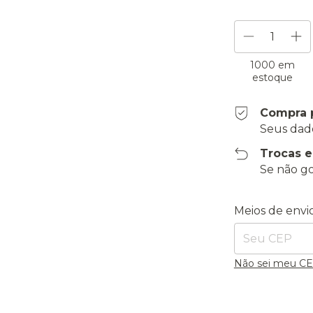
1000
em
estoque
Compra 
Seus dad
Trocas 
Se não go
Entregas para o
Meios de envi
Não sei meu C