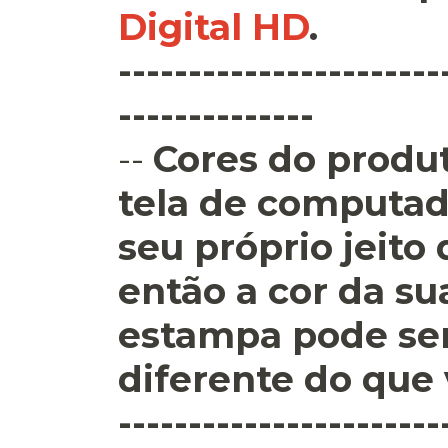
Digital HD
.
-----------------------
--------------
--
Cores do produt
tela de computad
seu próprio jeito
então a cor da su
estampa pode se
diferente do que 
-----------------------