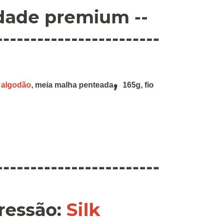
idade premium --
------------------------
,
 algodão
,
meia malha penteada
165g
,
fio
------------------------
ressão
:
Silk