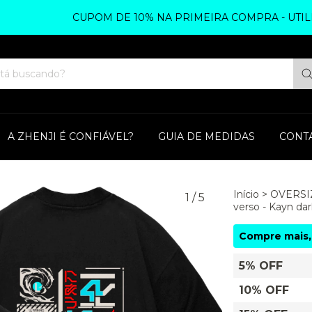
CUPOM DE 10% NA PRIMEIRA COMPRA - UTILIZE 
A ZHENJI É CONFIÁVEL?
GUIA DE MEDIDAS
CONT
Início
>
OVERSI
1
/
5
verso - Kayn dar
Compre mais,
5% OFF
10% OFF