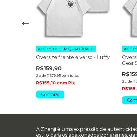
DADE
ATÉ 15% OFF
EM QUANTIDADE
ATÉ 15
erso - Sukuna
Oversize frente e verso - Luffy
Oversi
Gear 
R$159,90
R$15
2
x
de
R$79,95
sem juros
2
x
de
R$
R$155,10
com
Pix
R$155
Comprar
Com
A Zhenji é uma expressão de autenticida
estilo para os apaixonados por animes, g