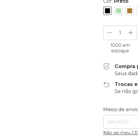
Cor:
Preto
1000
em
estoque
Compra 
Seus dad
Trocas 
Se não go
Entregas para o
Meios de envi
Não sei meu C