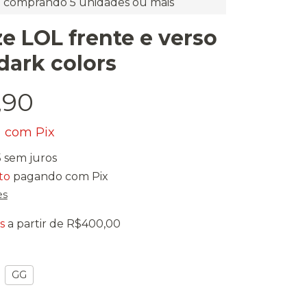
comprando 5 unidades ou mais
e LOL frente e verso
dark colors
,90
0
com
Pix
5
sem juros
to
pagando com Pix
es
s
a partir de
R$400,00
GG