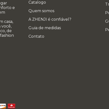
Catalogo
egar
T
nforto e
Quem somos
 em
Po
A ZHENJI é confiável?
G
m casa,
 você,
Guia de medidas
P
co, de
 fashion
Contato