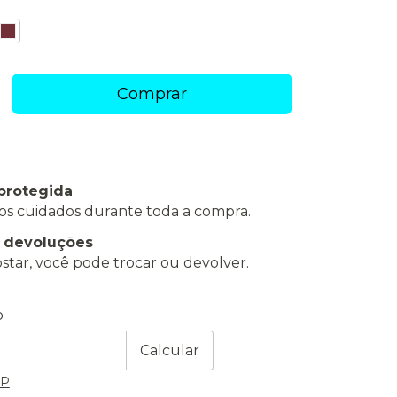
protegida
os cuidados durante toda a compra.
e devoluções
star, você pode trocar ou devolver.
 CEP:
Alterar CEP
o
Calcular
EP