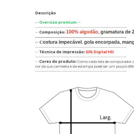
Descrição
--
Oversize premium
--
-------------------------------------------------------------
100% algodão
,
gramatura de 
--
Composição:
-------------------------------------------------------------
ostura impecável
,
gola encorpada,
mang
--
C
-------------------------------------------------------------
--
Técnica de impressão
:
Silk Digital HD
.
-------------------------------------------------------------
--
Cores do produto:
Como cada tela de computador ou 
cor da sua camiseta e da estampa pode ser um pouco difer
-------------------------------------------------------------