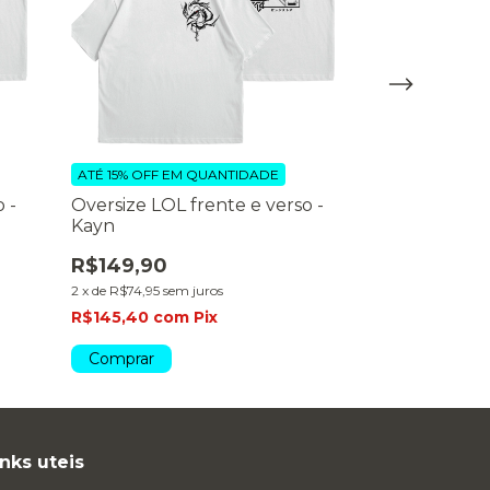
ATÉ 15% OFF
EM QUANTIDADE
ATÉ 15% OFF
EM
 -
Oversize LOL frente e verso -
Oversize fren
Kayn
Gear 5 dark 
R$149,90
R$159,90
2
x
de
R$74,95
sem juros
2
x
de
R$79,95
se
R$145,40
com
Pix
R$155,10
com
Comprar
Comprar
inks uteis