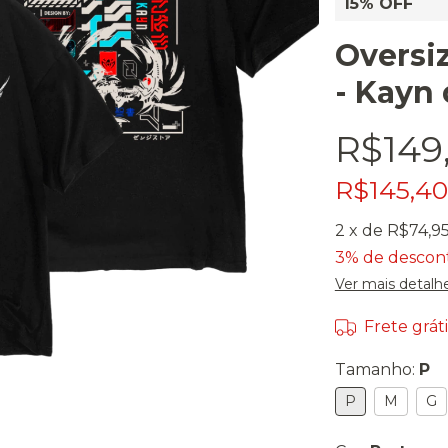
15% OFF
Oversiz
- Kayn 
R$149
R$145,4
2
x de
R$74,9
3% de descon
Ver mais detalh
Frete gráti
Tamanho:
P
P
M
G