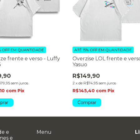
% OFF
EM QUANTIDADE
ATÉ 15% OFF
EM QUANTIDADE
ze frente e verso - Luffy
Overzise LOL frente e verso
5
Yasuo
9,90
R$149,90
79,95
sem juros
2
x
de
R$74,95
sem juros
,10
com
Pix
R$145,40
com
Pix
prar
Comprar
de e
Menu
L
ames e