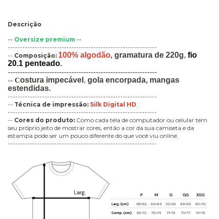
Descrição
--
Oversize premium
--
-------------------------------------------------------------
100% algodão
,
gramatura de 220g
,
fio
--
Composição:
20.1 penteado
.
-------------------------------------------------------------
ostura
impecável
,
gola encorpada,
mangas
--
C
estendidas.
-------------------------------------------------------------
--
Técnica de impressão
:
Silk Digital HD
.
-------------------------------------------------------------
--
Cores do produto:
Como cada tela de computador ou celular tem
seu próprio jeito de mostrar cores, então a cor da sua camiseta e da
estampa pode ser um pouco diferente do que você viu online.
-------------------------------------------------------------