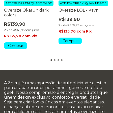
ATÉ 15% OFF
EM QUANTIDADE
ATÉ 15% OFF
EM QUANTIDADE
Oversize Okarun dark
Oversize LOL - Kayn
colors
R$139,90
R$139,90
2
x
de
R$69,95
sem juros
2
x
de
R$69,95
sem juros
R$135,70
com
Pix
R$135,70
com
Pix
Comprar
Comprar
A Zhenji é uma expressão de autenticidade e estilo
para os apaixonados por animes, games e cultura
geek. Nosso compromisso é entregar produtos que
unem design exclusivo, conforto e versatilidade.
Seja para criar looks únicos em eventos elegantes,
esbanjar atitude em encontros casuais ou relaxar
com estilo em casa, nossas camisetas e oversizes se