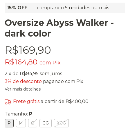
15% OFF
comprando 5 unidades ou mais
Oversize Abyss Walker -
dark color
R$169,90
R$164,80
com
Pix
2
x de
R$84,95
sem juros
3% de desconto
pagando com Pix
Ver mais detalhes
Frete grátis
a partir de
R$400,00
Tamanho:
P
P
M
G
GG
XGG