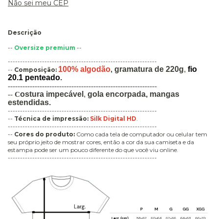
Não sei meu CEP
Descrição
--
Oversize premium
--
-------------------------------------------------------------
100% algodão
,
gramatura de 220g
,
fio
--
Composição:
20.1 penteado
.
-------------------------------------------------------------
ostura impecável
,
gola encorpada,
mangas
--
C
estendidas.
-------------------------------------------------------------
--
Técnica de impressão
:
Silk Digital HD
.
-------------------------------------------------------------
--
Cores do produto:
Como cada tela de computador ou celular tem
seu próprio jeito de mostrar cores, então a cor da sua camiseta e da
estampa pode ser um pouco diferente do que você viu online.
-------------------------------------------------------------