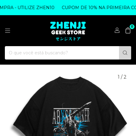
RA - UTILIZE ZHEN10
CUPOM DE 10% NA PRIMEIRA COM
0
1
/
2