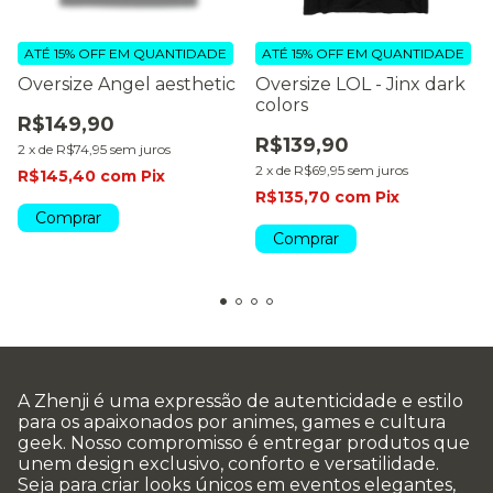
ATÉ 15% OFF
EM QUANTIDADE
ATÉ 15% OFF
EM QUANTIDADE
Oversize Angel aesthetic
Oversize LOL - Jinx dark
colors
R$149,90
R$139,90
2
x
de
R$74,95
sem juros
2
x
de
R$69,95
sem juros
R$145,40
com
Pix
R$135,70
com
Pix
Comprar
Comprar
A Zhenji é uma expressão de autenticidade e estilo
para os apaixonados por animes, games e cultura
geek. Nosso compromisso é entregar produtos que
unem design exclusivo, conforto e versatilidade.
Seja para criar looks únicos em eventos elegantes,