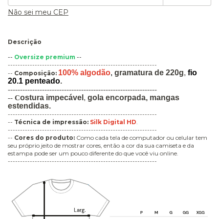
Não sei meu CEP
Descrição
--
Oversize premium
--
-------------------------------------------------------------
100% algodão
,
gramatura de 220g
,
fio
--
Composição:
20.1 penteado
.
-------------------------------------------------------------
ostura
impecável
,
gola encorpada,
mangas
--
C
estendidas.
-------------------------------------------------------------
--
Técnica de impressão
:
Silk Digital HD
.
-------------------------------------------------------------
--
Cores do produto:
Como cada tela de computador ou celular tem
seu próprio jeito de mostrar cores, então a cor da sua camiseta e da
estampa pode ser um pouco diferente do que você viu online.
-------------------------------------------------------------