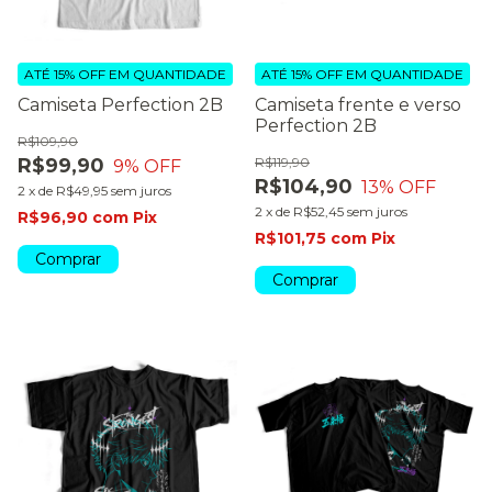
ATÉ 15% OFF
EM QUANTIDADE
ATÉ 15% OFF
EM QUANTIDADE
Camiseta Perfection 2B
Camiseta frente e verso
Perfection 2B
R$109,90
R$99,90
R$119,90
9
% OFF
R$104,90
13
% OFF
2
x
de
R$49,95
sem juros
2
x
de
R$52,45
sem juros
R$96,90
com
Pix
R$101,75
com
Pix
Comprar
Comprar