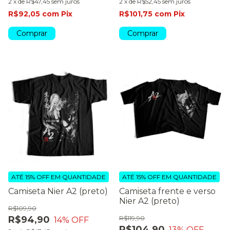
2
x
de
R$47,45
sem juros
2
x
de
R$52,45
sem juros
R$92,05
com
Pix
R$101,75
com
Pix
Comprar
Comprar
ATÉ 15% OFF
EM QUANTIDADE
ATÉ 15% OFF
EM QUANTIDADE
Camiseta Nier A2 (preto)
Camiseta frente e verso
Nier A2 (preto)
R$109,90
R$94,90
R$119,90
14
% OFF
R$104,90
13
% OFF