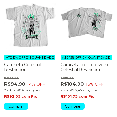
ATÉ 15% OFF
EM QUANTIDADE
ATÉ 15% OFF
EM QUANTIDADE
Camiseta Celestial
Camiseta frente e verso
Restriction
Celestial Restriction
R$109,90
R$119,90
R$94,90
R$104,90
14
% OFF
13
% OFF
2
x
de
R$47,45
sem juros
2
x
de
R$52,45
sem juros
R$92,05
com
Pix
R$101,75
com
Pix
Comprar
Comprar