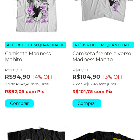
ATÉ 15% OFF
EM QUANTIDADE
ATÉ 15% OFF
EM QUANTIDADE
Camiseta Madness
Camiseta frente e verso
Mahito
Madness Mahito
R$109,90
R$119,90
R$94,90
R$104,90
14
% OFF
13
% OFF
2
x
de
R$47,45
sem juros
2
x
de
R$52,45
sem juros
R$92,05
com
Pix
R$101,75
com
Pix
Comprar
Comprar