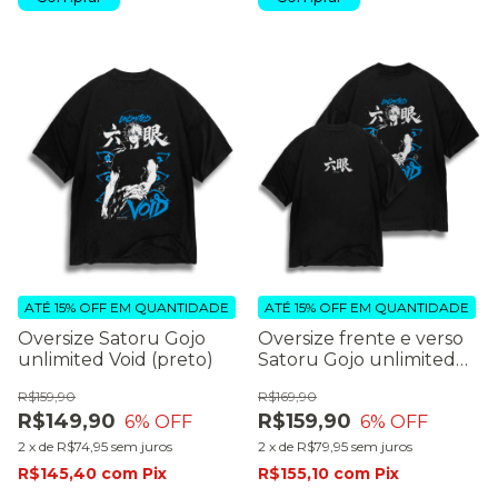
ATÉ 15% OFF
EM QUANTIDADE
ATÉ 15% OFF
EM QUANTIDADE
Oversize Satoru Gojo
Oversize frente e verso
unlimited Void (preto)
Satoru Gojo unlimited
void (preto)
R$159,90
R$169,90
R$149,90
R$159,90
6
% OFF
6
% OFF
2
x
de
R$74,95
sem juros
2
x
de
R$79,95
sem juros
R$145,40
com
Pix
R$155,10
com
Pix