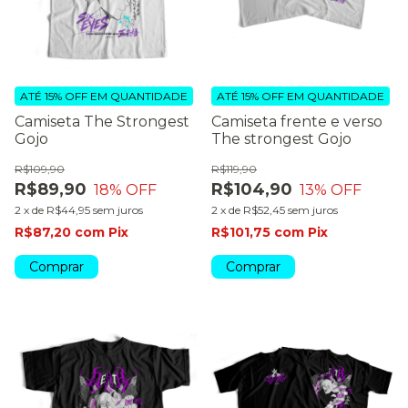
ATÉ 15% OFF
EM QUANTIDADE
ATÉ 15% OFF
EM QUANTIDADE
Camiseta The Strongest
Camiseta frente e verso
Gojo
The strongest Gojo
R$109,90
R$119,90
R$89,90
R$104,90
18
% OFF
13
% OFF
2
x
de
R$44,95
sem juros
2
x
de
R$52,45
sem juros
R$87,20
com
Pix
R$101,75
com
Pix
Comprar
Comprar