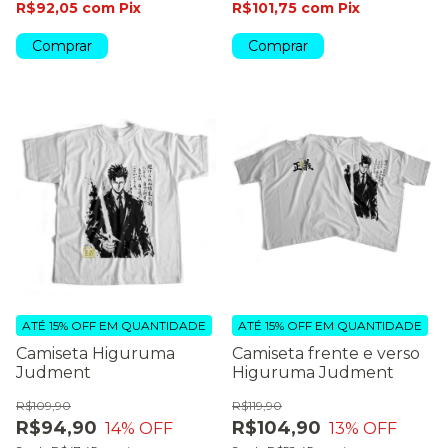
R$92,05
com
Pix
R$101,75
com
Pix
Comprar
Comprar
ATÉ 15% OFF
EM QUANTIDADE
ATÉ 15% OFF
EM QUANTIDADE
Camiseta Higuruma
Camiseta frente e verso
Judment
Higuruma Judment
R$109,90
R$119,90
R$94,90
R$104,90
14
% OFF
13
% OFF