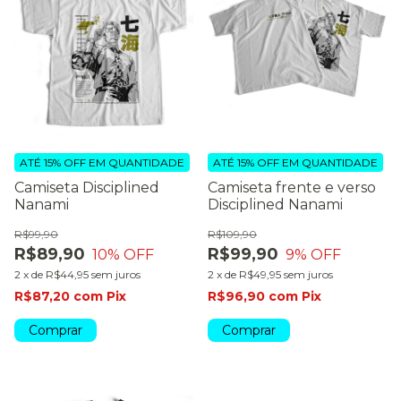
ATÉ 15% OFF
EM QUANTIDADE
ATÉ 15% OFF
EM QUANTIDADE
Camiseta Disciplined
Camiseta frente e verso
Nanami
Disciplined Nanami
R$99,90
R$109,90
R$89,90
R$99,90
10
% OFF
9
% OFF
2
x
de
R$44,95
sem juros
2
x
de
R$49,95
sem juros
R$87,20
com
Pix
R$96,90
com
Pix
Comprar
Comprar