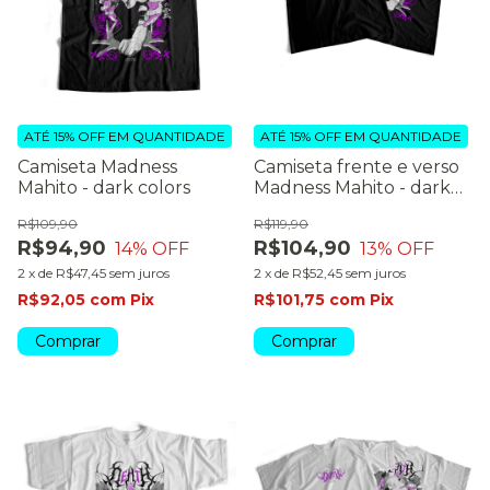
ATÉ 15% OFF
EM QUANTIDADE
ATÉ 15% OFF
EM QUANTIDADE
Camiseta Madness
Camiseta frente e verso
Mahito - dark colors
Madness Mahito - dark
colors
R$109,90
R$119,90
R$94,90
R$104,90
14
% OFF
13
% OFF
2
x
de
R$47,45
sem juros
2
x
de
R$52,45
sem juros
R$92,05
com
Pix
R$101,75
com
Pix
Comprar
Comprar