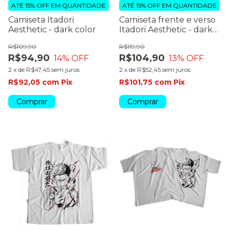
ATÉ 15% OFF
EM QUANTIDADE
ATÉ 15% OFF
EM QUANTIDADE
Camiseta Itadori
Camiseta frente e verso
Aesthetic - dark color
Itadori Aesthetic - dark
color
R$109,90
R$119,90
R$94,90
R$104,90
14
% OFF
13
% OFF
2
x
de
R$47,45
sem juros
2
x
de
R$52,45
sem juros
R$92,05
com
Pix
R$101,75
com
Pix
Comprar
Comprar