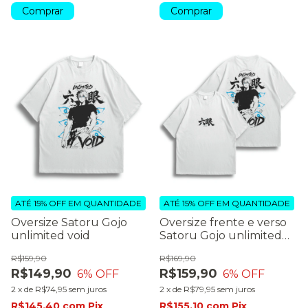
Comprar
Comprar
ATÉ 15% OFF
EM QUANTIDADE
ATÉ 15% OFF
EM QUANTIDADE
Oversize Satoru Gojo
Oversize frente e verso
unlimited void
Satoru Gojo unlimited
void
R$159,90
R$169,90
R$149,90
R$159,90
6
% OFF
6
% OFF
2
x
de
R$74,95
sem juros
2
x
de
R$79,95
sem juros
R$145,40
com
Pix
R$155,10
com
Pix