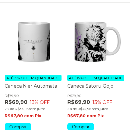
ATÉ 15% OFF
EM QUANTIDADE
ATÉ 15% OFF
EM QUANTIDADE
Caneca Nier Automata
Caneca Satoru Gojo
R$79,90
R$79,90
R$69,90
R$69,90
13
% OFF
13
% OFF
2
x
de
R$34,95
sem juros
2
x
de
R$34,95
sem juros
R$67,80
com
Pix
R$67,80
com
Pix
Comprar
Comprar