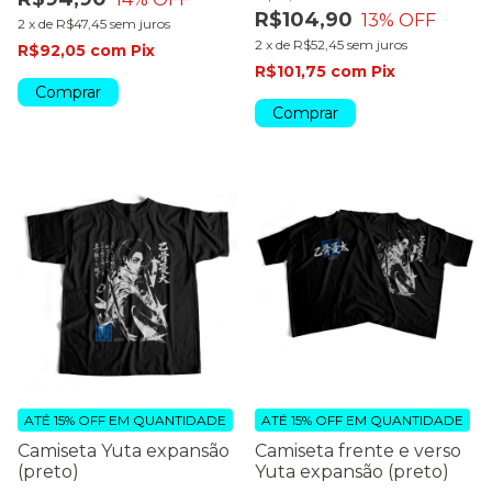
R$104,90
13
% OFF
2
x
de
R$47,45
sem juros
2
x
de
R$52,45
sem juros
R$92,05
com
Pix
R$101,75
com
Pix
Comprar
Comprar
ATÉ 15% OFF
EM QUANTIDADE
ATÉ 15% OFF
EM QUANTIDADE
Camiseta Yuta expansão
Camiseta frente e verso
(preto)
Yuta expansão (preto)