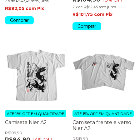
2
x
de
R$47,45
sem juros
2
x
de
R$52,45
sem juros
R$92,05
com
Pix
R$101,75
com
Pix
Comprar
Comprar
ATÉ 15% OFF
EM QUANTIDADE
ATÉ 15% OFF
EM QUANTIDADE
Camiseta Nier A2
Camiseta frente e verso
Nier A2
R$109,90
R$94,90
R$119,90
14
% OFF