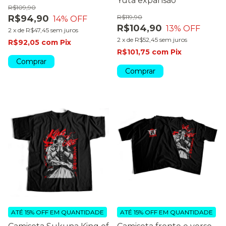
Yuta expansão
R$109,90
R$94,90
R$119,90
14
% OFF
R$104,90
13
% OFF
2
x
de
R$47,45
sem juros
2
x
de
R$52,45
sem juros
R$92,05
com
Pix
R$101,75
com
Pix
Comprar
Comprar
ATÉ 15% OFF
EM QUANTIDADE
ATÉ 15% OFF
EM QUANTIDADE