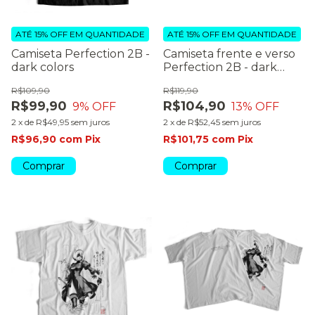
ATÉ 15% OFF
EM QUANTIDADE
ATÉ 15% OFF
EM QUANTIDADE
Camiseta Perfection 2B -
Camiseta frente e verso
dark colors
Perfection 2B - dark
colors
R$109,90
R$119,90
R$99,90
R$104,90
9
% OFF
13
% OFF
2
x
de
R$49,95
sem juros
2
x
de
R$52,45
sem juros
R$96,90
com
Pix
R$101,75
com
Pix
Comprar
Comprar