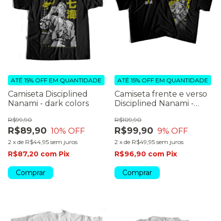
ATÉ 15% OFF
EM QUANTIDADE
ATÉ 15% OFF
EM QUANTIDADE
Camiseta Disciplined
Camiseta frente e verso
Nanami - dark colors
Disciplined Nanami -
dark colors
R$99,90
R$109,90
R$89,90
R$99,90
10
% OFF
9
% OFF
2
x
de
R$44,95
sem juros
2
x
de
R$49,95
sem juros
R$87,20
com
Pix
R$96,90
com
Pix
Comprar
Comprar