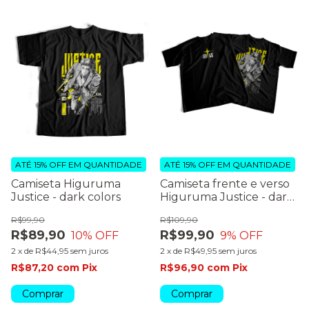
ATÉ 15% OFF
EM QUANTIDADE
ATÉ 15% OFF
EM QUANTIDADE
Camiseta Higuruma
Camiseta frente e verso
Justice - dark colors
Higuruma Justice - dark
colors
R$99,90
R$109,90
R$89,90
R$99,90
10
% OFF
9
% OFF
2
x
de
R$44,95
sem juros
2
x
de
R$49,95
sem juros
R$87,20
com
Pix
R$96,90
com
Pix
Comprar
Comprar