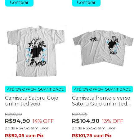
Comprar
Comprar
ATÉ 15% OFF
EM QUANTIDADE
ATÉ 15% OFF
EM QUANTIDADE
Camiseta Satoru Gojo
Camiseta frente e verso
unlimited void
Satoru Gojo unlimited
void
R$109,90
R$119,90
R$94,90
R$104,90
14
% OFF
13
% OFF
2
x
de
R$47,45
sem juros
2
x
de
R$52,45
sem juros
R$92,05
com
Pix
R$101,75
com
Pix