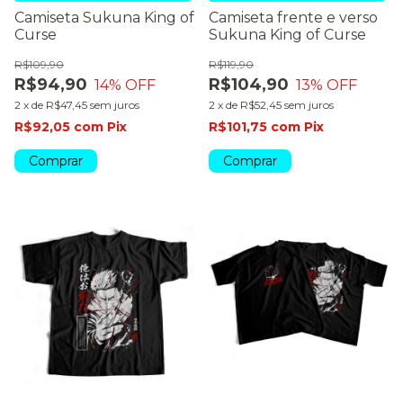
Camiseta Sukuna King of
Camiseta frente e verso
Curse
Sukuna King of Curse
R$109,90
R$119,90
R$94,90
R$104,90
14
% OFF
13
% OFF
2
x
de
R$47,45
sem juros
2
x
de
R$52,45
sem juros
R$92,05
com
Pix
R$101,75
com
Pix
Comprar
Comprar