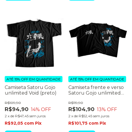
ATÉ 15% OFF
EM QUANTIDADE
ATÉ 15% OFF
EM QUANTIDADE
Camiseta Satoru Gojo
Camiseta frente e verso
unlimited Void (preto)
Satoru Gojo unlimited
void (preto)
R$109,90
R$119,90
R$94,90
R$104,90
14
% OFF
13
% OFF
2
x
de
R$47,45
sem juros
2
x
de
R$52,45
sem juros
R$92,05
com
Pix
R$101,75
com
Pix