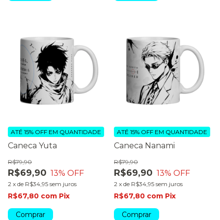
ATÉ 15% OFF
EM QUANTIDADE
ATÉ 15% OFF
EM QUANTIDADE
Caneca Yuta
Caneca Nanami
R$79,90
R$79,90
R$69,90
R$69,90
13
% OFF
13
% OFF
2
x
de
R$34,95
sem juros
2
x
de
R$34,95
sem juros
R$67,80
com
Pix
R$67,80
com
Pix
Comprar
Comprar