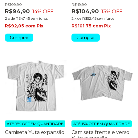
R$109,90
R$119,90
R$94,90
R$104,90
14
% OFF
13
% OFF
2
x
de
R$47,45
sem juros
2
x
de
R$52,45
sem juros
R$92,05
com
Pix
R$101,75
com
Pix
Comprar
Comprar
ATÉ 15% OFF
EM QUANTIDADE
ATÉ 15% OFF
EM QUANTIDADE
Camiseta Yuta expansão
Camiseta frente e verso