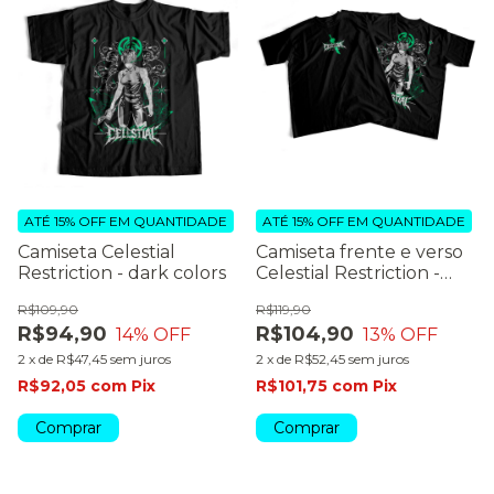
ATÉ 15% OFF
EM QUANTIDADE
ATÉ 15% OFF
EM QUANTIDADE
Camiseta Celestial
Camiseta frente e verso
Restriction - dark colors
Celestial Restriction -
dark colors
R$109,90
R$119,90
R$94,90
R$104,90
14
% OFF
13
% OFF
2
x
de
R$47,45
sem juros
2
x
de
R$52,45
sem juros
R$92,05
com
Pix
R$101,75
com
Pix
Comprar
Comprar