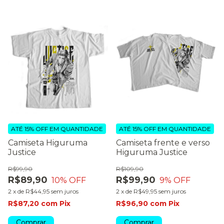
ATÉ 15% OFF
EM QUANTIDADE
ATÉ 15% OFF
EM QUANTIDADE
Camiseta Higuruma
Camiseta frente e verso
Justice
Higuruma Justice
R$99,90
R$109,90
R$89,90
R$99,90
10
% OFF
9
% OFF
2
x
de
R$44,95
sem juros
2
x
de
R$49,95
sem juros
R$87,20
com
Pix
R$96,90
com
Pix
Comprar
Comprar