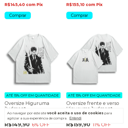
R$145,40
com
Pix
R$155,10
com
Pix
Comprar
Comprar
ATÉ 15% OFF
EM QUANTIDADE
ATÉ 15% OFF
EM QUANTIDADE
Oversize Higuruma
Oversize frente e verso
Judment
Higuruma Judment
Ao navegar por este site
você aceita o uso de cookies
para
agilizar a sua experiência de compra.
R$159,90
R$179,90
Entendi
R$149,90
R$159,90
6
% OFF
11
% OFF