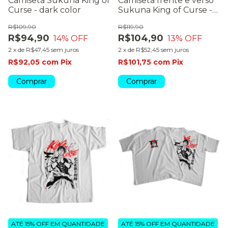
Camiseta Sukuna King of
Camiseta frente e verso
Curse - dark color
Sukuna King of Curse -
dark color
R$109,90
R$119,90
R$94,90
R$104,90
14
% OFF
13
% OFF
2
x
de
R$47,45
sem juros
2
x
de
R$52,45
sem juros
R$92,05
com
Pix
R$101,75
com
Pix
Comprar
Comprar
ATÉ 15% OFF
EM QUANTIDADE
ATÉ 15% OFF
EM QUANTIDADE