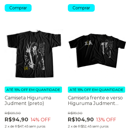
Comprar
Comprar
ATÉ 15% OFF
EM QUANTIDADE
ATÉ 15% OFF
EM QUANTIDADE
Camiseta Higuruma
Camiseta frente e verso
Judment (preto)
Higuruma Judment
(preto)
R$109,90
R$119,90
R$94,90
R$104,90
14
% OFF
13
% OFF
2
x
de
R$47,45
sem juros
2
x
de
R$52,45
sem juros