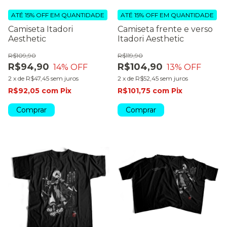
ATÉ 15% OFF
EM QUANTIDADE
ATÉ 15% OFF
EM QUANTIDADE
Camiseta Itadori
Camiseta frente e verso
Aesthetic
Itadori Aesthetic
R$109,90
R$119,90
R$94,90
R$104,90
14
% OFF
13
% OFF
2
x
de
R$47,45
sem juros
2
x
de
R$52,45
sem juros
R$92,05
com
Pix
R$101,75
com
Pix
Comprar
Comprar