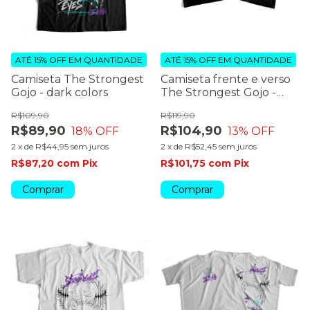
ATÉ 15% OFF
EM QUANTIDADE
ATÉ 15% OFF
EM QUANTIDADE
Camiseta The Strongest
Camiseta frente e verso
Gojo - dark colors
The Strongest Gojo -
dark colors
R$109,90
R$119,90
R$89,90
R$104,90
18
% OFF
13
% OFF
2
x
de
R$44,95
sem juros
2
x
de
R$52,45
sem juros
R$87,20
com
Pix
R$101,75
com
Pix
Comprar
Comprar