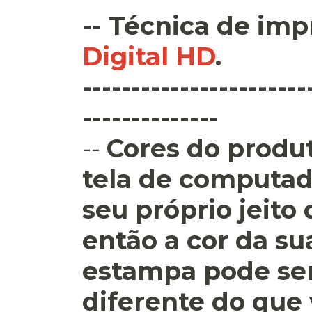
--
Técnica de imp
Digital HD
.
-----------------------
--------------
--
Cores do produt
tela de computad
seu próprio jeito
então a cor da su
estampa pode se
diferente do que 