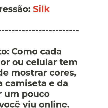
ressão
:
Silk
------------------------
o:
Como cada
or ou celular tem
 de mostrar cores,
a camiseta e da
r um pouco
você viu online.