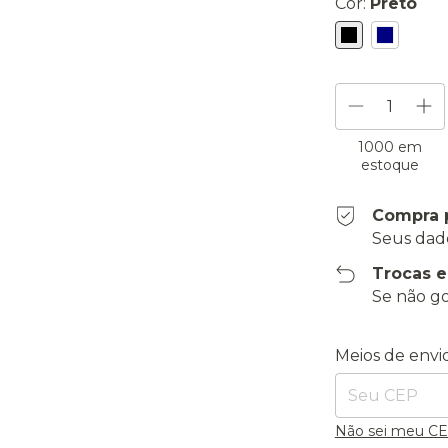
Cor:
Preto
1000
em
estoque
Compra 
Seus dad
Trocas 
Se não go
Entregas para o
Meios de envi
Não sei meu C