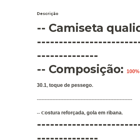
Descrição
-- Camiseta qual
-----------------------
--------------
-- Composição:
100%
30.1, toque de pessego.
-------------------------------------------------------------
ostura
reforçada
,
gola em ribana
.
--
C
-----------------------
--------------