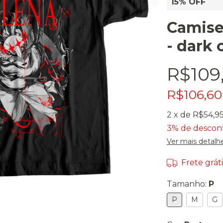
15% OFF
Camise
- dark 
R$109
R$106,6
2
x de
R$54,9
3% de descon
Ver mais detalh
Frete gráti
Tamanho:
P
P
M
G