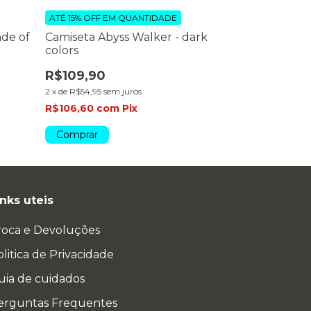
ATÉ 15% OFF
EM QUANTIDADE
ATÉ 15% OFF
EM
ade of
Camiseta Abyss Walker - dark
Camiseta Th
colors
R$109,90
R$109,90
2
x
de
R$54,95
se
2
x
de
R$54,95
sem juros
R$106,60
co
R$106,60
com
Pix
Comprar
Comprar
inks uteis
roca e Devoluções
litica de Privacidade
uia de cuidados
erguntas Frequentes