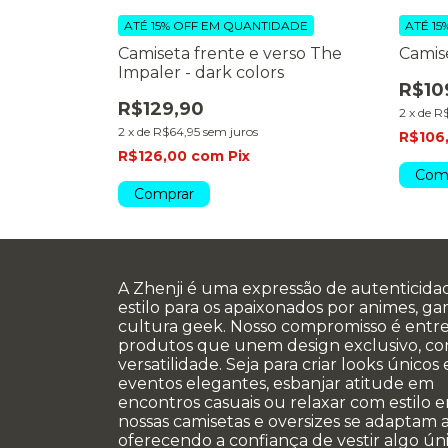
DADE
ATÉ 15% OFF
EM QUANTIDADE
ATÉ 15
erso Abyss
Camiseta frente e verso The
Camis
Impaler - dark colors
R$10
R$129,90
2
x
de
R$
2
x
de
R$64,95
sem juros
R$106
R$126,00
com
Pix
Com
Comprar
A Zhenji é uma expressão de autenticida
estilo para os apaixonados por animes, g
cultura geek. Nosso compromisso é entr
produtos que unem design exclusivo, co
versatilidade. Seja para criar looks únicos
eventos elegantes, esbanjar atitude em
encontros casuais ou relaxar com estilo e
nossas camisetas e oversizes se adaptam a
oferecendo a confiança de vestir algo úni