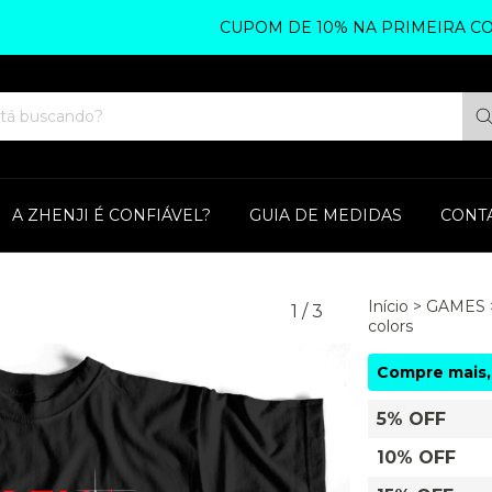
CUPOM DE 10% NA PRIMEIRA COMPRA
A ZHENJI É CONFIÁVEL?
GUIA DE MEDIDAS
CONT
Início
>
GAMES
1
/
3
colors
Compre mais,
5% OFF
10% OFF