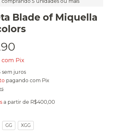
comprando 5 unidades ou mais
ta Blade of Miquella
colors
,90
0
com
Pix
5
sem juros
to
pagando com Pix
es
s
a partir de
R$400,00
GG
XGG