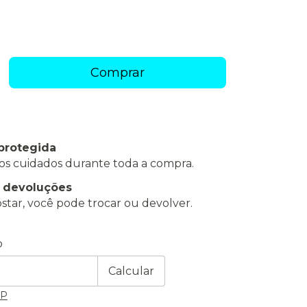
protegida
os cuidados durante toda a compra.
e devoluções
star, você pode trocar ou devolver.
 CEP:
Alterar CEP
o
Calcular
EP