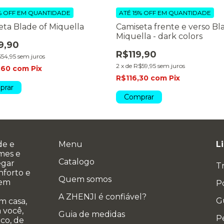
% OFF
EM QUANTIDADE
ATÉ 15% OFF
EM QUANTIDADE
eta Blade of Miquella
Camiseta frente e verso Bl
Miquella - dark colors
9,90
R$119,90
54,95
sem juros
2
x
de
R$59,95
sem juros
,60
com
Pix
R$116,30
com
Pix
prar
Comprar
de e
Menu
L
ames e
Catalogo
egar
T
nforto e
Quem somos
 em
Po
A ZHENJI é confiável?
G
m casa,
 você,
Guia de medidas
P
co, de