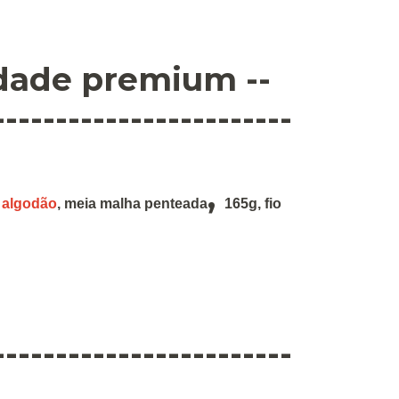
idade premium --
------------------------
,
 algodão
,
meia malha penteada
165g
,
fio
------------------------