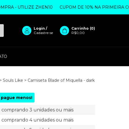
 - UTILIZE ZHEN10
CUPOM DE 10% NA PRIMEIRA COMPR
Login
/
Carrinho
(
0
)
Cadastre-se
R$0,00
ATO
>
Souls Like
>
Camiseta Blade of Miquella - dark
 pague menos!
comprando 3 unidades ou mais
comprando 4 unidades ou mais