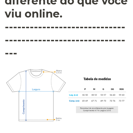
diferente do que você
viu online.
-----------------------------
-----------------------------
---