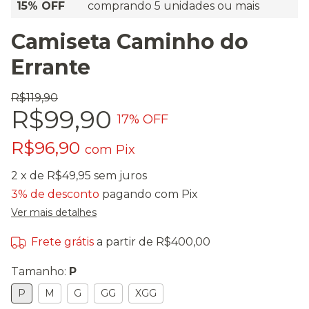
15% OFF
comprando 5 unidades ou mais
Camiseta Caminho do
Errante
R$119,90
R$99,90
17
% OFF
R$96,90
com
Pix
2
x de
R$49,95
sem juros
3% de desconto
pagando com Pix
Ver mais detalhes
Frete grátis
a partir de
R$400,00
Tamanho:
P
P
M
G
GG
XGG