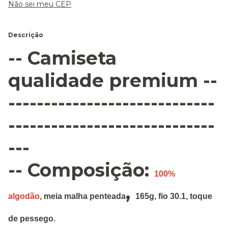
Não sei meu CEP
Descrição
-- Camiseta
qualidade premium --
-----------------------------
-----------------------------
---
-- Composição:
100%
,
algodão
,
meia malha penteada
165g
,
fio 30.1, toque
de pessego.