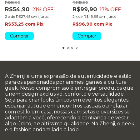
R$69,90
R$119,90
R$54,90
R$99,90
21
% OFF
17
% OFF
2
x
de
R$27,45
sem juros
2
x
de
R$49,95
sem juros
R$53,25
com
Pix
R$96,90
com
Pix
Comprar
Comprar
A Zhenji é uma expressão de autenticidade e estilo
para os apaixonados por animes, games e cultura
geek. Nosso compromisso é entregar produtos que
unem design exclusivo, conforto e versatilidade.
Seja para criar looks únicos em eventos elegantes,
esbanjar atitude em encontros casuais ou relaxar
com estilo em casa, nossas camisetas e oversizes se
adaptam a você, oferecendo a confiança de vestir
algo único, de altíssima qualidade. Na Zhenji, o geek
e o fashion andam lado a lado.