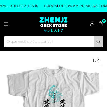
 - UTILIZE ZHEN10
CUPOM DE 10% NA PRIMEIRA COMPR
0
1
/
4