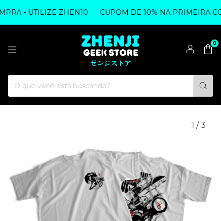
A - UTILIZE ZHEN10
CUPOM DE 10% NA PRIMEIRA COMP
0
1
/
3