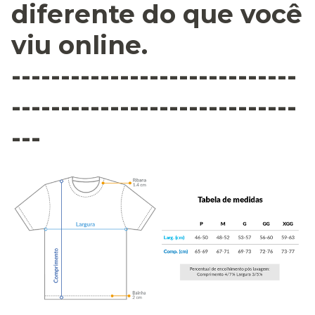
diferente do que você
viu online.
-----------------------------
-----------------------------
---