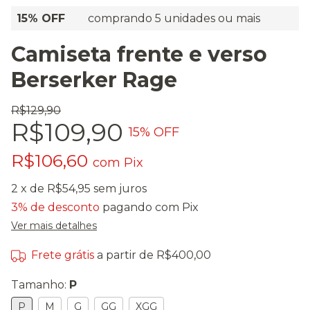
15% OFF
comprando 5 unidades ou mais
Camiseta frente e verso
Berserker Rage
R$129,90
R$109,90
15
% OFF
R$106,60
com
Pix
2
x de
R$54,95
sem juros
3% de desconto
pagando com Pix
Ver mais detalhes
Frete grátis
a partir de
R$400,00
Tamanho:
P
P
M
G
GG
XGG