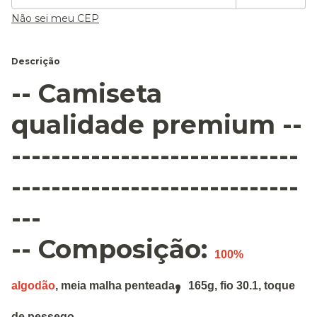
Não sei meu CEP
Descrição
-- Camiseta
qualidade premium --
-----------------------------
-----------------------------
---
-- Composição:
100%
,
algodão
,
meia malha penteada
165g
,
fio 30.1, toque
de pessego.