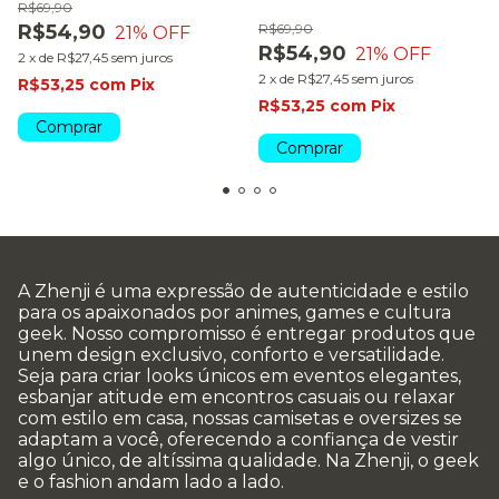
R$69,90
R$54,90
R$69,90
21
% OFF
R$54,90
21
% OFF
2
x
de
R$27,45
sem juros
2
x
de
R$27,45
sem juros
R$53,25
com
Pix
R$53,25
com
Pix
Comprar
Comprar
A Zhenji é uma expressão de autenticidade e estilo
para os apaixonados por animes, games e cultura
geek. Nosso compromisso é entregar produtos que
unem design exclusivo, conforto e versatilidade.
Seja para criar looks únicos em eventos elegantes,
esbanjar atitude em encontros casuais ou relaxar
com estilo em casa, nossas camisetas e oversizes se
adaptam a você, oferecendo a confiança de vestir
algo único, de altíssima qualidade. Na Zhenji, o geek
e o fashion andam lado a lado.