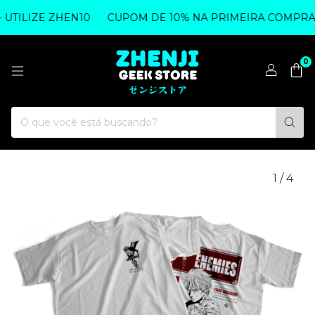
TILIZE ZHEN10
CUPOM DE 10% NA PRIMEIRA COMPRA - 
0
1
/
4