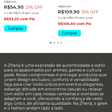
R$69,90
R$54,90
R$129,90
21
% OFF
R$109,90
15
% OFF
2
x
de
R$27,45
sem juros
2
x
de
R$54,95
sem juros
R$53,25
com
Pix
R$106,60
com
Pix
Comprar
Comprar
A Zhenji é uma expressão de autenticidade e estilo
para os apaixonados por animes, games e cultura
geek. Nosso compromisso é entregar produtos que
unem design exclusivo, conforto e versatilidade.
Seja para criar looks únicos em eventos elegantes,
esbanjar atitude em encontros casuais ou relaxar
com estilo em casa, nossas camisetas e oversizes se
adaptam a você, oferecendo a confiança de vestir
algo único, de altíssima qualidade. Na Zhenji, o geek
e o fashion andam lado a lado.