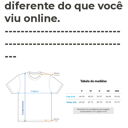
diferente do que você
viu online.
-----------------------------
-----------------------------
---