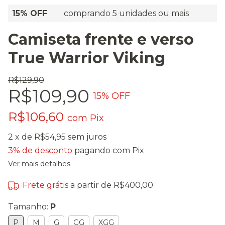
15% OFF
comprando 5 unidades ou mais
Camiseta frente e verso
True Warrior Viking
R$129,90
R$109,90
15
% OFF
R$106,60
com
Pix
2
x de
R$54,95
sem juros
3% de desconto
pagando com Pix
Ver mais detalhes
Frete grátis
a partir de
R$400,00
Tamanho:
P
P
M
G
GG
XGG