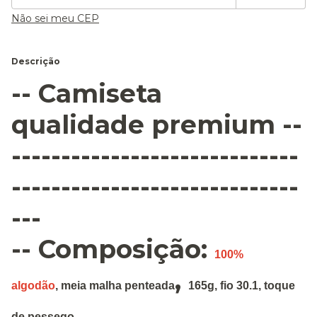
Não sei meu CEP
Descrição
-- Camiseta
qualidade premium --
-----------------------------
-----------------------------
---
-- Composição:
100%
,
algodão
,
meia malha penteada
165g
,
fio 30.1, toque
de pessego.