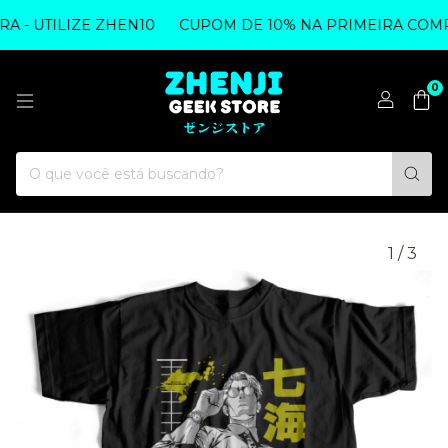
- UTILIZE ZHEN10
CUPOM DE 10% NA PRIMEIRA COMPRA
0
1
/
3