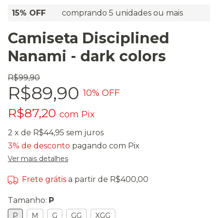
15% OFF
comprando 5 unidades ou mais
Camiseta Disciplined
Nanami - dark colors
R$99,90
R$89,90
10
% OFF
R$87,20
com
Pix
2
x de
R$44,95
sem juros
3% de desconto
pagando com Pix
Ver mais detalhes
Frete grátis
a partir de
R$400,00
Tamanho:
P
P
M
G
GG
XGG