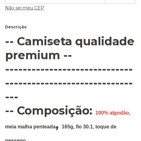
Não sei meu CEP
Descrição
-- Camiseta qualidade
premium --
-----------------------------
-----------------------------
---
-- Composição:
100% algodão
,
,
meia malha penteada
165g
,
fio 30.1, toque de
pessego.