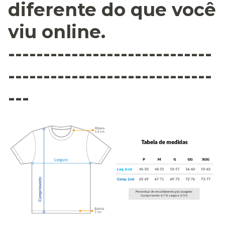
diferente do que você
viu online.
-----------------------------
-----------------------------
---