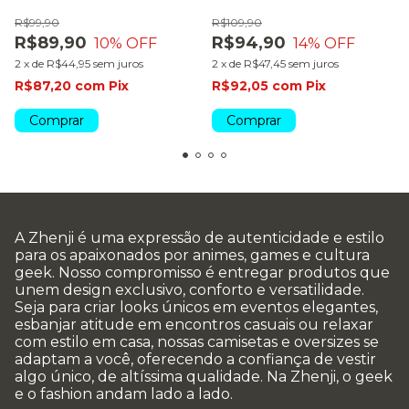
R$99,90
R$109,90
R$89,90
R$94,90
10
% OFF
14
% OFF
2
x
de
R$44,95
sem juros
2
x
de
R$47,45
sem juros
R$87,20
com
Pix
R$92,05
com
Pix
Comprar
Comprar
A Zhenji é uma expressão de autenticidade e estilo
para os apaixonados por animes, games e cultura
geek. Nosso compromisso é entregar produtos que
unem design exclusivo, conforto e versatilidade.
Seja para criar looks únicos em eventos elegantes,
esbanjar atitude em encontros casuais ou relaxar
com estilo em casa, nossas camisetas e oversizes se
adaptam a você, oferecendo a confiança de vestir
algo único, de altíssima qualidade. Na Zhenji, o geek
e o fashion andam lado a lado.