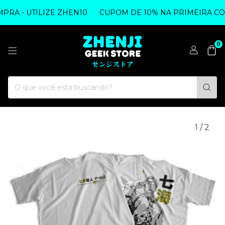
A - UTILIZE ZHEN10
CUPOM DE 10% NA PRIMEIRA COMP
0
1
/
2