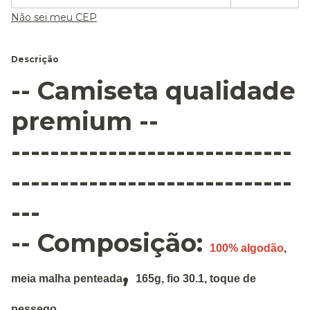
Não sei meu CEP
Descrição
-- Camiseta qualidade
premium --
-----------------------------
-----------------------------
---
-- Composição:
100% algodão
,
,
meia malha penteada
165g
,
fio 30.1, toque de
pessego.