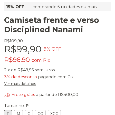
15% OFF
comprando 5 unidades ou mais
Camiseta frente e verso
Disciplined Nanami
R$109,90
R$99,90
9
% OFF
R$96,90
com
Pix
2
x de
R$49,95
sem juros
3% de desconto
pagando com Pix
Ver mais detalhes
Frete grátis
a partir de
R$400,00
Tamanho:
P
P
M
G
GG
XGG