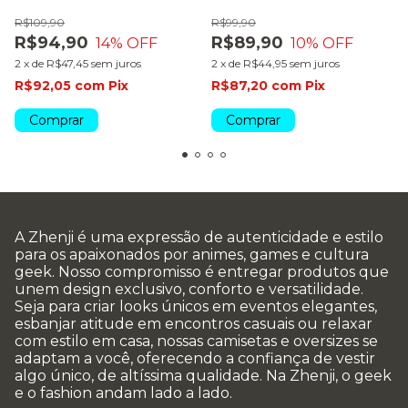
R$109,90
R$99,90
R$94,90
R$89,90
14
% OFF
10
% OFF
2
x
de
R$47,45
sem juros
2
x
de
R$44,95
sem juros
R$92,05
com
Pix
R$87,20
com
Pix
Comprar
Comprar
A Zhenji é uma expressão de autenticidade e estilo
para os apaixonados por animes, games e cultura
geek. Nosso compromisso é entregar produtos que
unem design exclusivo, conforto e versatilidade.
Seja para criar looks únicos em eventos elegantes,
esbanjar atitude em encontros casuais ou relaxar
com estilo em casa, nossas camisetas e oversizes se
adaptam a você, oferecendo a confiança de vestir
algo único, de altíssima qualidade. Na Zhenji, o geek
e o fashion andam lado a lado.