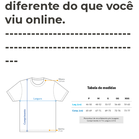
diferente do que você
viu online.
-----------------------------
-----------------------------
---