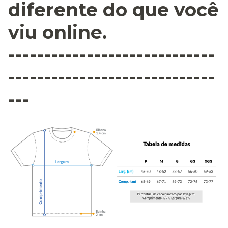
diferente do que você
viu online.
-----------------------------
-----------------------------
---