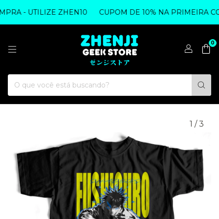
A - UTILIZE ZHEN10
CUPOM DE 10% NA PRIMEIRA COMP
0
1
/
3