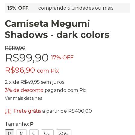
15% OFF
comprando 5 unidades ou mais
Camiseta Megumi
Shadows - dark colors
R$119,90
R$99,90
17
% OFF
R$96,90
com
Pix
2
x de
R$49,95
sem juros
3% de desconto
pagando com Pix
Ver mais detalhes
Frete grátis
a partir de
R$400,00
Tamanho:
P
P
M
G
GG
XGG