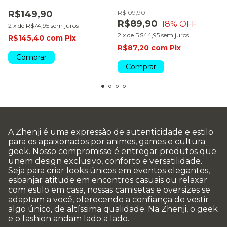
R$149,90
R$109,90
R$89,90
18
% OFF
2
x
de
R$74,95
sem juros
2
x
de
R$44,95
sem juros
R$145,40
com
Pix
R$87,20
com
Pix
Comprar
Comprar
A Zhenji é uma expressão de autenticidade e estilo
para os apaixonados por animes, games e cultura
geek. Nosso compromisso é entregar produtos que
unem design exclusivo, conforto e versatilidade.
Seja para criar looks únicos em eventos elegantes,
esbanjar atitude em encontros casuais ou relaxar
com estilo em casa, nossas camisetas e oversizes se
adaptam a você, oferecendo a confiança de vestir
algo único, de altíssima qualidade. Na Zhenji, o geek
e o fashion andam lado a lado.