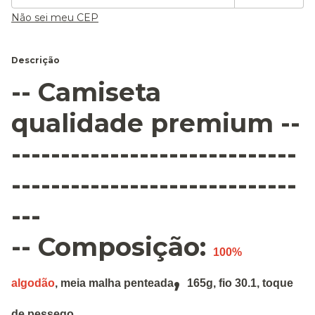
Não sei meu CEP
Descrição
-- Camiseta
qualidade premium --
-----------------------------
-----------------------------
---
-- Composição:
100%
,
algodão
,
meia malha penteada
165g
,
fio 30.1, toque
de pessego.