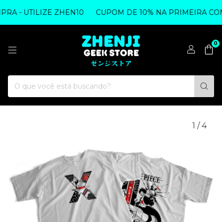
 - UTILIZE ZHEN10
CUPOM DE 10% NA PRIMEIRA COMPR
0
1
/
4