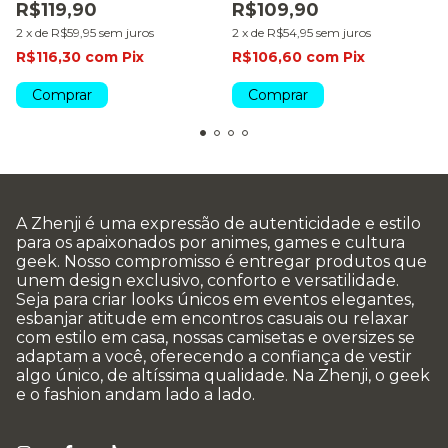
R$119,90
R$109,90
2
x
de
R$59,95
sem juros
2
x
de
R$54,95
sem juros
R$116,30
com
Pix
R$106,60
com
Pix
Comprar
Comprar
A Zhenji é uma expressão de autenticidade e estilo
para os apaixonados por animes, games e cultura
geek. Nosso compromisso é entregar produtos que
unem design exclusivo, conforto e versatilidade.
Seja para criar looks únicos em eventos elegantes,
esbanjar atitude em encontros casuais ou relaxar
com estilo em casa, nossas camisetas e oversizes se
adaptam a você, oferecendo a confiança de vestir
algo único, de altíssima qualidade. Na Zhenji, o geek
e o fashion andam lado a lado.