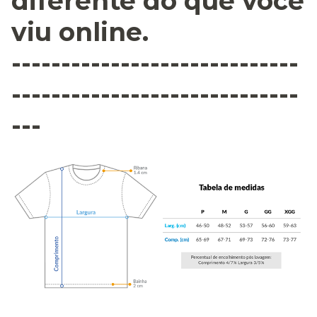
diferente do que você
viu online.
-----------------------------
-----------------------------
---