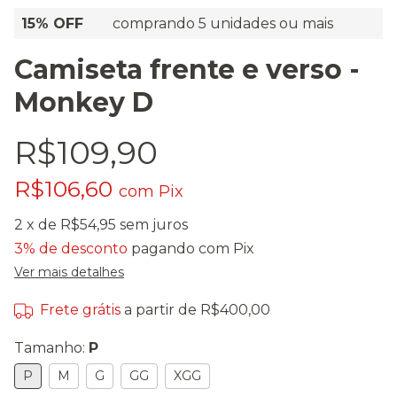
15% OFF
comprando 5 unidades ou mais
Camiseta frente e verso -
Monkey D
R$109,90
R$106,60
com
Pix
2
x de
R$54,95
sem juros
3% de desconto
pagando com Pix
Ver mais detalhes
Frete grátis
a partir de
R$400,00
Tamanho:
P
P
M
G
GG
XGG