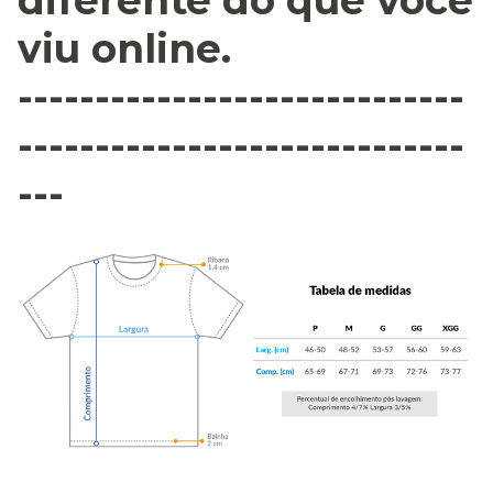
diferente do que você
viu online.
-----------------------------
-----------------------------
---