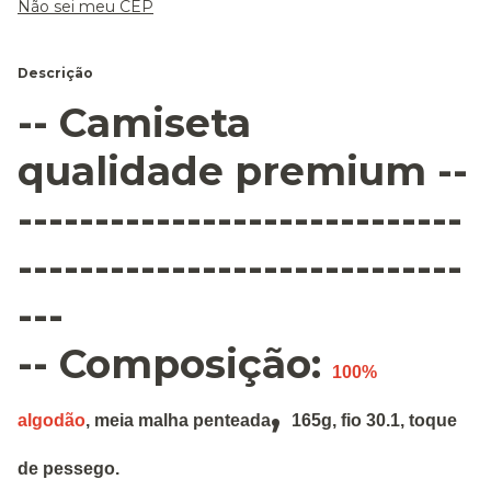
Não sei meu CEP
Descrição
-- Camiseta
qualidade premium --
-----------------------------
-----------------------------
---
-- Composição:
100%
,
algodão
,
meia malha penteada
165g
,
fio 30.1, toque
de pessego.