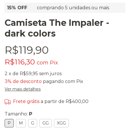
15% OFF
comprando 5 unidades ou mais
Camiseta The Impaler -
dark colors
R$119,90
R$116,30
com
Pix
2
x de
R$59,95
sem juros
3% de desconto
pagando com Pix
Ver mais detalhes
Frete grátis
a partir de
R$400,00
Tamanho:
P
P
M
G
GG
XGG