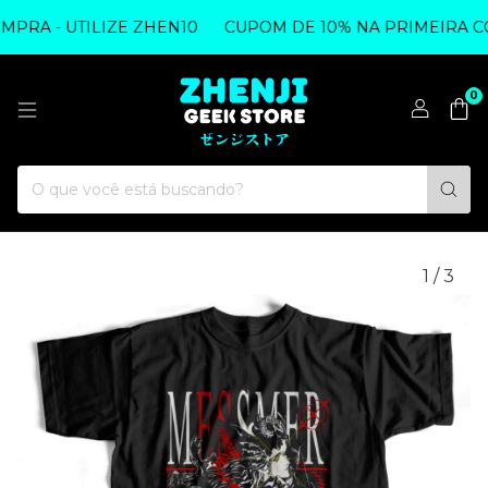
RA - UTILIZE ZHEN10
CUPOM DE 10% NA PRIMEIRA COM
0
1
/
3