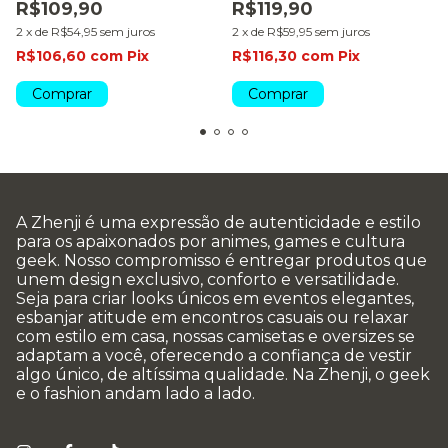
R$109,90
R$119,90
2
x
de
R$54,95
sem juros
2
x
de
R$59,95
sem juros
R$106,60
com
Pix
R$116,30
com
Pix
Comprar
Comprar
A Zhenji é uma expressão de autenticidade e estilo
para os apaixonados por animes, games e cultura
geek. Nosso compromisso é entregar produtos que
unem design exclusivo, conforto e versatilidade.
Seja para criar looks únicos em eventos elegantes,
esbanjar atitude em encontros casuais ou relaxar
com estilo em casa, nossas camisetas e oversizes se
adaptam a você, oferecendo a confiança de vestir
algo único, de altíssima qualidade. Na Zhenji, o geek
e o fashion andam lado a lado.