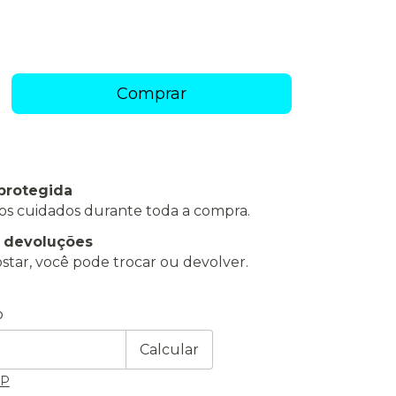
protegida
os cuidados durante toda a compra.
e devoluções
star, você pode trocar ou devolver.
 CEP:
Alterar CEP
o
Calcular
EP