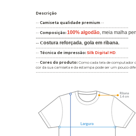
Descrição
--
Camiseta qualidade premium
--
-------------------------------------------------------------
100% algodão
,
meia malha pe
--
Composição:
-------------------------------------------------------------
ostura
reforçada
,
gola em ribana
.
--
C
-------------------------------------------------------------
--
Técnica de impressão
:
Silk Digital HD
.
-------------------------------------------------------------
--
Cores do produto:
Como cada tela de computador ou 
cor da sua camiseta e da estampa pode ser um pouco difer
-------------------------------------------------------------