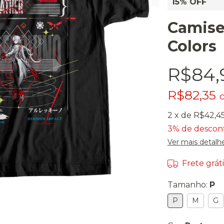
15% OFF
Camise
Colors
R$84,
R$82,35
2
x de
R$42,4
3% de descon
Ver mais detalh
Frete gráti
Tamanho:
P
P
M
G