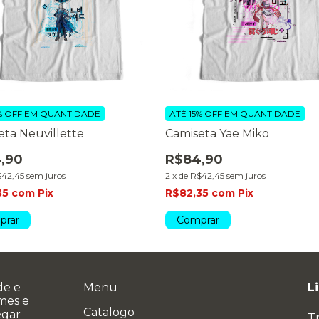
% OFF
EM QUANTIDADE
ATÉ 15% OFF
EM QUANTIDADE
eta Neuvillette
Camiseta Yae Miko
,90
R$84,90
42,45
sem juros
2
x
de
R$42,45
sem juros
35
com
Pix
R$82,35
com
Pix
prar
Comprar
de e
Menu
L
ames e
Catalogo
egar
T