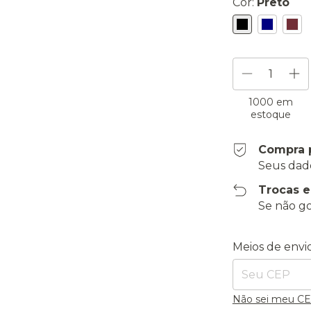
Cor:
Preto
1000
em
estoque
Compra 
Seus dad
Trocas 
Se não go
Entregas para o
Meios de envi
Não sei meu C