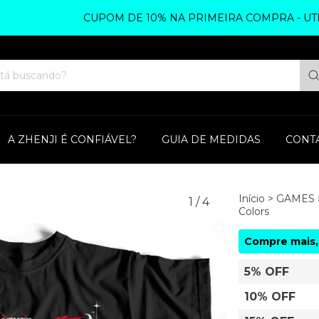
CUPOM DE 10% NA PRIMEIRA COMPRA - UTILIZE
A ZHENJI É CONFIÁVEL?
GUIA DE MEDIDAS
CONT
Início
>
GAMES
1
/
4
Colors
Compre mais,
5% OFF
10% OFF