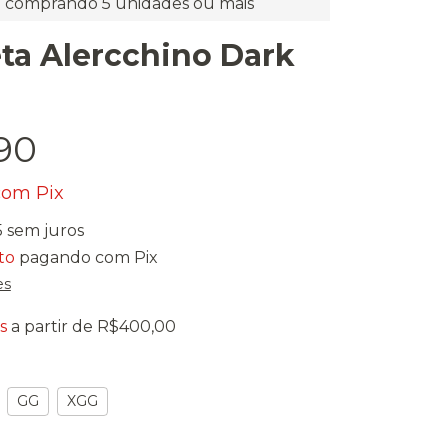
comprando 5 unidades ou mais
ta Alercchino Dark
90
com
Pix
5
sem juros
to
pagando com Pix
es
s
a partir de
R$400,00
GG
XGG