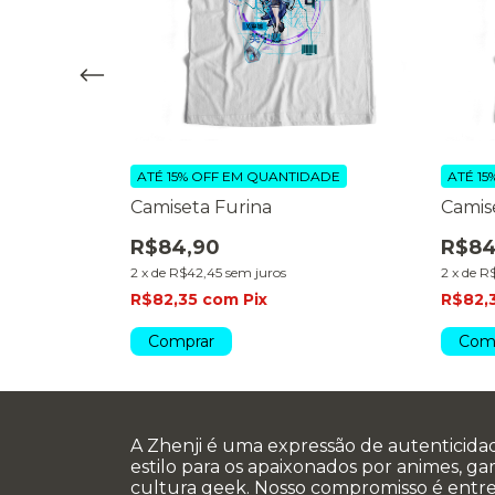
DADE
ATÉ 15% OFF
EM QUANTIDADE
ATÉ 15
Camiseta Furina
Camis
R$84,90
R$84
2
x
de
R$42,45
sem juros
2
x
de
R$
R$82,35
com
Pix
R$82,
Comprar
Com
A Zhenji é uma expressão de autenticida
estilo para os apaixonados por animes, g
cultura geek. Nosso compromisso é entr