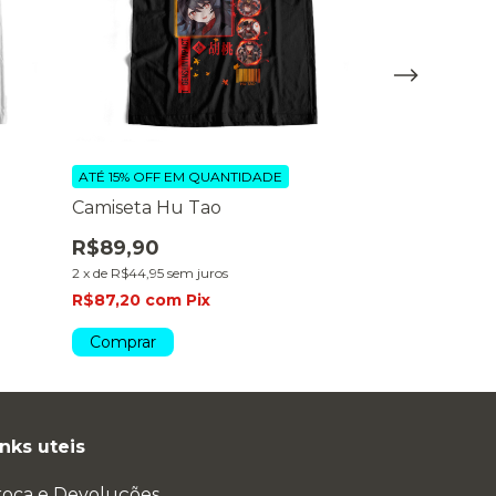
ATÉ 15% OFF
EM QUANTIDADE
ATÉ 15% OFF
EM
Camiseta Hu Tao
Camiseta W
R$89,90
R$89,90
2
x
de
R$44,95
sem juros
2
x
de
R$44,95
se
R$87,20
com
Pix
R$87,20
com
Comprar
Comprar
inks uteis
roca e Devoluções