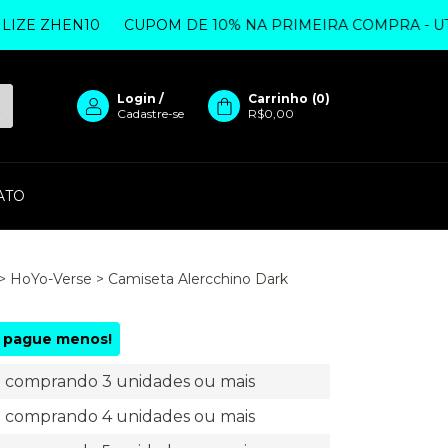
 ZHEN10
CUPOM DE 10% NA PRIMEIRA COMPRA - UTILIZ
Login
/
Carrinho
(
0
)
Cadastre-se
R$0,00
ATO
>
HoYo-Verse
>
Camiseta Alercchino Dark
 pague menos!
comprando 3 unidades ou mais
comprando 4 unidades ou mais