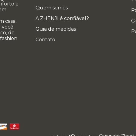
nforto e
Quem somos
 em
Po
A ZHENJI é confiável?
G
m casa,
 você,
Guia de medidas
P
co, de
 fashion
Contato
Copyright Zhenji 