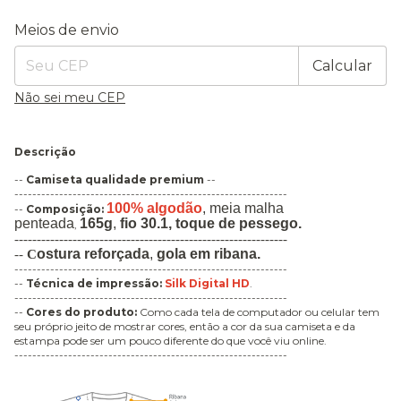
Entregas para o CEP:
Alterar CEP
Meios de envio
Calcular
Não sei meu CEP
Descrição
--
Camiseta qualidade premium
--
-------------------------------------------------------------
100% algodão
,
meia malha
--
Composição:
penteada
165g
,
fio 30.1, toque de pessego.
,
-------------------------------------------------------------
ostura
reforçada
,
gola em ribana
.
--
C
-------------------------------------------------------------
--
Técnica de impressão
:
Silk Digital HD
.
-------------------------------------------------------------
--
Cores do produto:
Como cada tela de computador ou celular tem
seu próprio jeito de mostrar cores, então a cor da sua camiseta e da
estampa pode ser um pouco diferente do que você viu online.
-------------------------------------------------------------