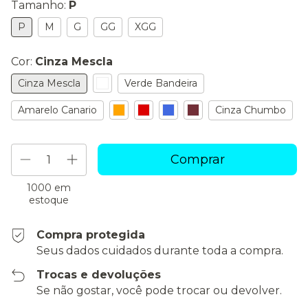
Tamanho:
P
P
M
G
GG
XGG
Cor:
Cinza Mescla
Cinza Mescla
Verde Bandeira
Amarelo Canario
Cinza Chumbo
1000
em
estoque
Compra protegida
Seus dados cuidados durante toda a compra.
Trocas e devoluções
Se não gostar, você pode trocar ou devolver.