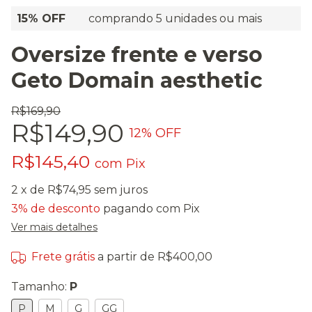
15% OFF
comprando 5 unidades ou mais
Oversize frente e verso
Geto Domain aesthetic
R$169,90
R$149,90
12
% OFF
R$145,40
com
Pix
2
x de
R$74,95
sem juros
3% de desconto
pagando com Pix
Ver mais detalhes
Frete grátis
a partir de
R$400,00
Tamanho:
P
P
M
G
GG