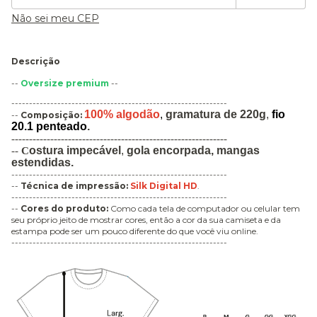
Não sei meu CEP
Descrição
--
Oversize premium
--
-------------------------------------------------------------
100% algodão
,
gramatura de 220g
,
fio
--
Composição:
20.1 penteado
.
-------------------------------------------------------------
ostura impecável
,
gola encorpada,
mangas
--
C
estendidas.
-------------------------------------------------------------
--
Técnica de impressão
:
Silk Digital HD
.
-------------------------------------------------------------
--
Cores do produto:
Como cada tela de computador ou celular tem
seu próprio jeito de mostrar cores, então a cor da sua camiseta e da
estampa pode ser um pouco diferente do que você viu online.
-------------------------------------------------------------