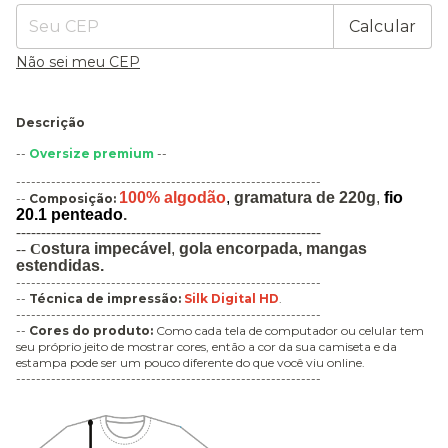
Calcular
Não sei meu CEP
Descrição
--
Oversize premium
--
-------------------------------------------------------------
100% algodão
,
gramatura de 220g
,
fio
--
Composição:
20.1 penteado
.
-------------------------------------------------------------
ostura impecável
,
gola encorpada,
mangas
--
C
estendidas.
-------------------------------------------------------------
--
Técnica de impressão
:
Silk Digital HD
.
-------------------------------------------------------------
--
Cores do produto:
Como cada tela de computador ou celular tem
seu próprio jeito de mostrar cores, então a cor da sua camiseta e da
estampa pode ser um pouco diferente do que você viu online.
-------------------------------------------------------------