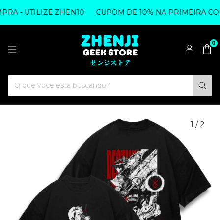
A - UTILIZE ZHEN10
CUPOM DE 10% NA PRIMEIRA COMP
0
1
/
2