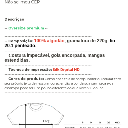
Não sei meu CEP
Descrição
--
Oversize premium
--
-------------------------------------------------------------
100% algodão
,
gramatura de 220g
,
fio
--
Composição:
20.1 penteado
.
-------------------------------------------------------------
ostura impecável
,
gola encorpada,
mangas
--
C
estendidas.
-------------------------------------------------------------
--
Técnica de impressão
:
Silk Digital HD
.
-------------------------------------------------------------
--
Cores do produto:
Como cada tela de computador ou celular tem
seu próprio jeito de mostrar cores, então a cor da sua camiseta e da
estampa pode ser um pouco diferente do que você viu online.
-------------------------------------------------------------