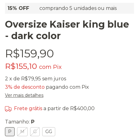
15% OFF
comprando 5 unidades ou mais
Oversize Kaiser king blue
- dark color
R$159,90
R$155,10
com
Pix
2
x de
R$79,95
sem juros
3% de desconto
pagando com Pix
Ver mais detalhes
Frete grátis
a partir de
R$400,00
Tamanho:
P
P
M
G
GG