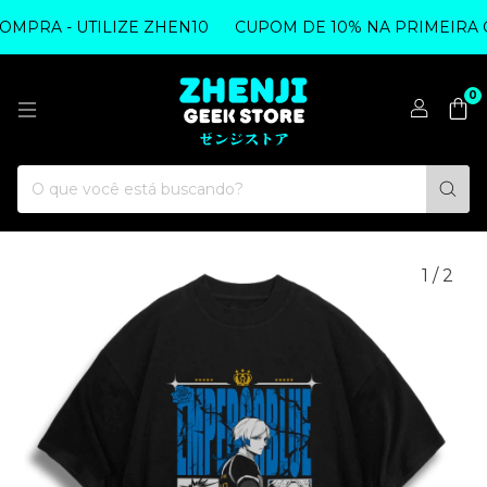
PRA - UTILIZE ZHEN10
CUPOM DE 10% NA PRIMEIRA CO
0
1
/
2