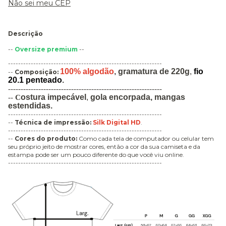
Não sei meu CEP
Descrição
--
Oversize premium
--
-------------------------------------------------------------
100% algodão
,
gramatura de 220g
,
fio
--
Composição:
20.1 penteado
.
-------------------------------------------------------------
ostura impecável
,
gola encorpada,
mangas
--
C
estendidas.
-------------------------------------------------------------
--
Técnica de impressão
:
Silk Digital HD
.
-------------------------------------------------------------
--
Cores do produto:
Como cada tela de computador ou celular tem
seu próprio jeito de mostrar cores, então a cor da sua camiseta e da
estampa pode ser um pouco diferente do que você viu online.
-------------------------------------------------------------