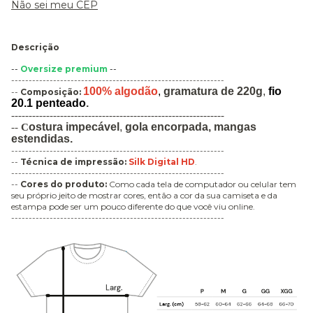
Não sei meu CEP
Descrição
--
Oversize premium
--
-------------------------------------------------------------
100% algodão
,
gramatura de 220g
,
fio
--
Composição:
20.1 penteado
.
-------------------------------------------------------------
ostura impecável
,
gola encorpada,
mangas
--
C
estendidas.
-------------------------------------------------------------
--
Técnica de impressão
:
Silk Digital HD
.
-------------------------------------------------------------
--
Cores do produto:
Como cada tela de computador ou celular tem
seu próprio jeito de mostrar cores, então a cor da sua camiseta e da
estampa pode ser um pouco diferente do que você viu online.
-------------------------------------------------------------