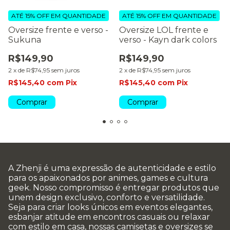
ATÉ 15% OFF
EM QUANTIDADE
ATÉ 15% OFF
EM QUANTIDADE
Oversize frente e verso -
Oversize LOL frente e
Sukuna
verso - Kayn dark colors
R$149,90
R$149,90
2
x
de
R$74,95
sem juros
2
x
de
R$74,95
sem juros
R$145,40
com
Pix
R$145,40
com
Pix
Comprar
Comprar
A Zhenji é uma expressão de autenticidade e estilo
para os apaixonados por animes, games e cultura
geek. Nosso compromisso é entregar produtos que
unem design exclusivo, conforto e versatilidade.
Seja para criar looks únicos em eventos elegantes,
esbanjar atitude em encontros casuais ou relaxar
com estilo em casa, nossas camisetas e oversizes se