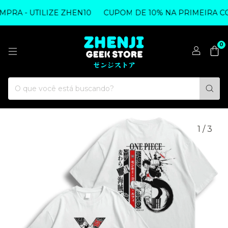
RA - UTILIZE ZHEN10
CUPOM DE 10% NA PRIMEIRA COM
0
1
/
3