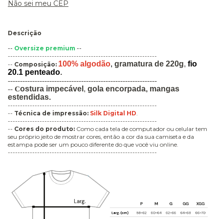
Não sei meu CEP
Descrição
--
Oversize premium
--
-------------------------------------------------------------
100% algodão
,
gramatura de 220g
,
fio
--
Composição:
20.1 penteado
.
-------------------------------------------------------------
ostura impecável
,
gola encorpada,
mangas
--
C
estendidas.
-------------------------------------------------------------
--
Técnica de impressão
:
Silk Digital HD
.
-------------------------------------------------------------
--
Cores do produto:
Como cada tela de computador ou celular tem
seu próprio jeito de mostrar cores, então a cor da sua camiseta e da
estampa pode ser um pouco diferente do que você viu online.
-------------------------------------------------------------