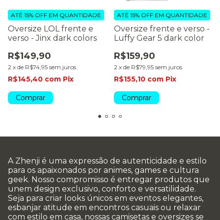
ATÉ 15% OFF
EM QUANTIDADE
ATÉ 15% OFF
EM QUANTIDADE
Oversize LOL frente e
Oversize frente e verso -
verso - Jinx dark colors
Luffy Gear 5 dark color
R$149,90
R$159,90
2
x
de
R$74,95
sem juros
2
x
de
R$79,95
sem juros
R$145,40
com
Pix
R$155,10
com
Pix
Comprar
Comprar
A Zhenji é uma expressão de autenticidade e estilo
para os apaixonados por animes, games e cultura
geek. Nosso compromisso é entregar produtos que
unem design exclusivo, conforto e versatilidade.
Seja para criar looks únicos em eventos elegantes,
esbanjar atitude em encontros casuais ou relaxar
com estilo em casa, nossas camisetas e oversizes se