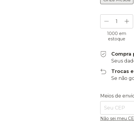
1000
em
estoque
Compra 
Seus dad
Trocas 
Se não go
Entregas para o
Meios de envi
Não sei meu C