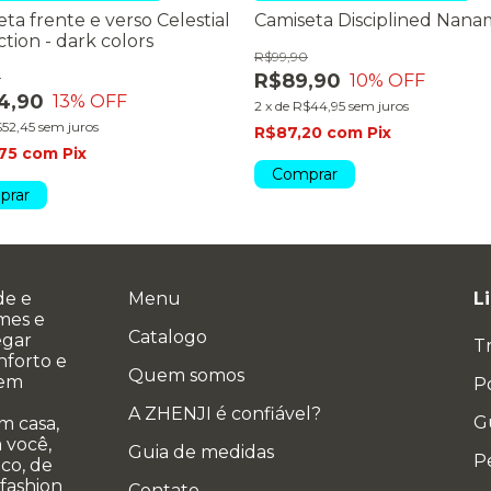
ta frente e verso Celestial
Camiseta Disciplined Nana
ction - dark colors
R$99,90
0
R$89,90
10
% OFF
4,90
13
% OFF
2
x
de
R$44,95
sem juros
52,45
sem juros
R$87,20
com
Pix
,75
com
Pix
Comprar
prar
de e
Menu
L
ames e
Catalogo
egar
T
nforto e
Quem somos
 em
Po
A ZHENJI é confiável?
G
m casa,
 você,
Guia de medidas
P
co, de
 fashion
Contato