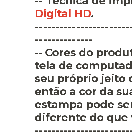
--
Técnica de imp
Digital HD
.
-----------------------
--------------
--
Cores do produt
tela de computad
seu próprio jeito
então a cor da su
estampa pode se
diferente do que 
-----------------------