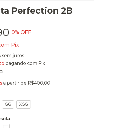
ta Perfection 2B
90
9
% OFF
com
Pix
5
sem juros
to
pagando com Pix
es
s
a partir de
R$400,00
GG
XGG
scla