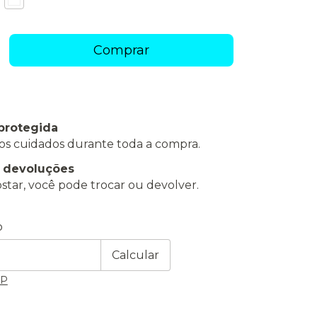
protegida
os cuidados durante toda a compra.
e devoluções
star, você pode trocar ou devolver.
 CEP:
Alterar CEP
o
Calcular
EP