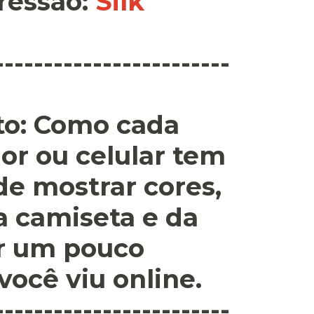
ressão
:
Silk
------------------------
o:
Como cada
or ou celular tem
 de mostrar cores,
a camiseta e da
r um pouco
você viu online.
------------------------