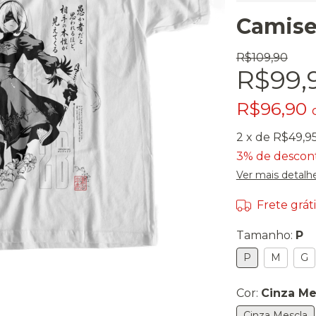
Camise
R$109,90
R$99,
R$96,90
2
x de
R$49,9
3% de descon
Ver mais detalh
Frete gráti
Tamanho:
P
P
M
G
Cor:
Cinza Me
Cinza Mescla