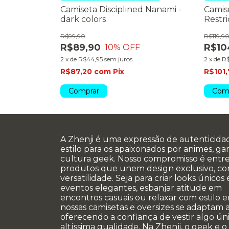
ustice -
Camiseta Disciplined Nanami -
Camise
dark colors
Restri
R$99,90
R$119,9
R$89,90
R$10
10
% OFF
2
x
de
R$44,95
sem juros
2
x
de
R$
R$87,20
com
Pix
R$101
Comprar
Com
A Zhenji é uma expressão de autenticida
estilo para os apaixonados por animes, g
cultura geek. Nosso compromisso é entr
produtos que unem design exclusivo, co
versatilidade. Seja para criar looks únicos
eventos elegantes, esbanjar atitude em
encontros casuais ou relaxar com estilo e
nossas camisetas e oversizes se adaptam a
oferecendo a confiança de vestir algo úni
altíssima qualidade. Na Zhenji, o geek e o