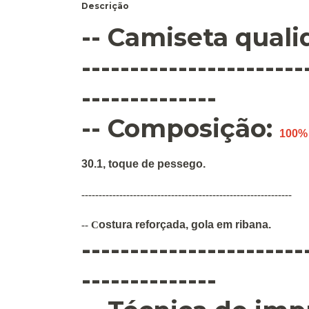
Descrição
-- Camiseta qual
-----------------------
--------------
-- Composição:
100%
30.1, toque de pessego.
-------------------------------------------------------------
ostura
reforçada
,
gola em ribana
.
--
C
-----------------------
--------------