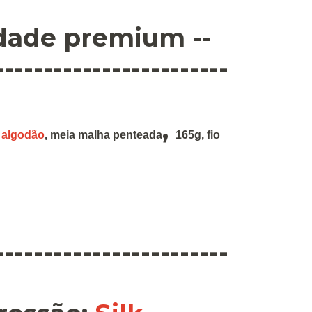
idade premium --
------------------------
,
 algodão
,
meia malha penteada
165g
,
fio
------------------------