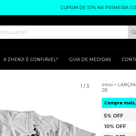
CUPOM DE 10% NA PRIMEIRA COMPRA 
A ZHENJI É CONFIÁVEL?
GUIA DE MEDIDAS
CONT
Início
>
LANÇA
1
/
3
2B
Compre mais,
5% OFF
10% OFF