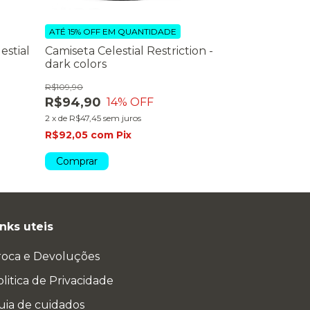
ATÉ 15% OFF
EM QUANTIDADE
ATÉ 15% OFF
EM
estial
Camiseta Celestial Restriction -
Camiseta Dis
dark colors
R$99,90
R$109,90
R$89,90
1
R$94,90
14
% OFF
2
x
de
R$44,95
se
2
x
de
R$47,45
sem juros
R$87,20
com
R$92,05
com
Pix
Comprar
Comprar
inks uteis
roca e Devoluções
litica de Privacidade
uia de cuidados