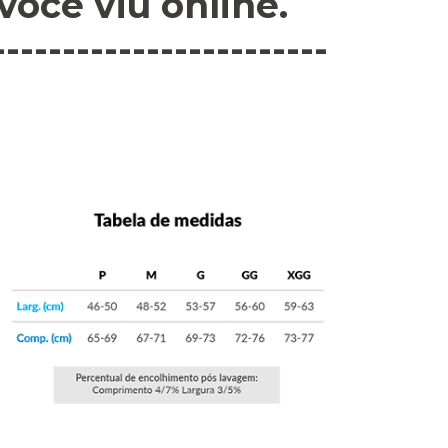
você viu online.
------------------------