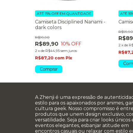
DADE
ATÉ 15% OFF
EM QUANTIDADE
ATÉ 15
ustice -
Camiseta Disciplined Nanami -
Camis
dark colors
R$99,90
R$99,90
R$89
R$89,90
10
% OFF
2
x
de
R$
2
x
de
R$44,95
sem juros
R$87,
R$87,20
com
Pix
Com
Comprar
A Zhenji é uma expressão de autenticida
estilo para os apaixonados por animes, g
cultura geek. Nosso compromisso é entr
produtos que unem design exclusivo, co
versatilidade. Seja para criar looks únicos
eventos elegantes, esbanjar atitude em
encontros casuais ou relaxar com estilo e