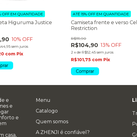
% OFF
EM QUANTIDADE
ATÉ 15% OFF
EM QUANTIDADE
eta Higuruma Justice
Camiseta frente e verso Cel
Restriction
,90
R$119,90
10
% OFF
R$104,90
13
% OFF
44,95
sem juros
2
x
de
R$52,45
sem juros
20
com
Pix
R$101,75
com
Pix
prar
Comprar
de e
Menu
L
ames e
Catalogo
egar
T
nforto e
Quem somos
 em
Po
A ZHENJI é confiável?
G
m casa,