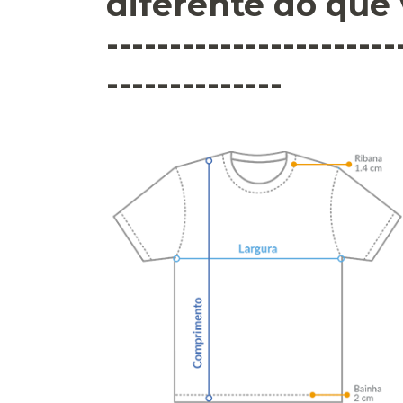
diferente do que 
-----------------------
--------------