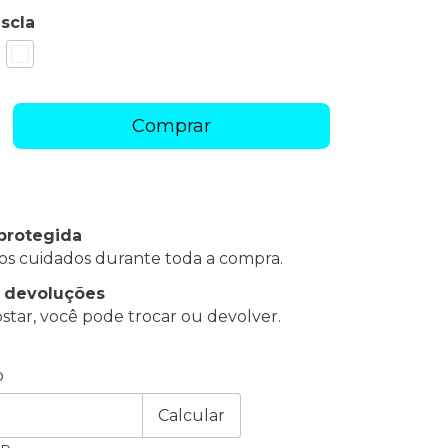
scla
protegida
os cuidados durante toda a compra.
e devoluções
star, você pode trocar ou devolver.
 CEP:
Alterar CEP
o
Calcular