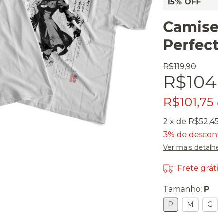
15% OFF
Camiset
Perfec
R$119,90
R$104
R$101,75
2
x de
R$52,4
3% de descon
Ver mais detalh
Frete gráti
Tamanho:
P
P
M
G