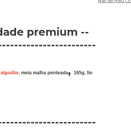
Não sei meu C
idade premium --
------------------------
,
 algodão
,
meia malha penteada
165g
,
fio
------------------------