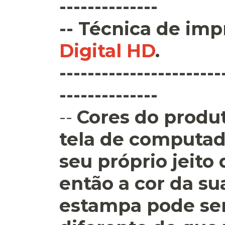
--------------
--
Técnica de imp
Digital HD
.
-----------------------
--------------
--
Cores do produt
tela de computad
seu próprio jeito
então a cor da su
estampa pode se