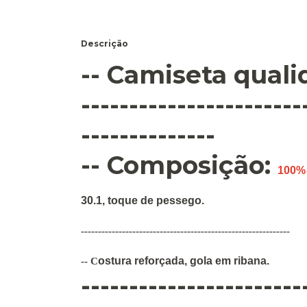
Descrição
-- Camiseta qual
-----------------------
--------------
-- Composição:
100%
30.1, toque de pessego.
-------------------------------------------------------------
ostura
reforçada
,
gola em ribana
.
--
C
-----------------------