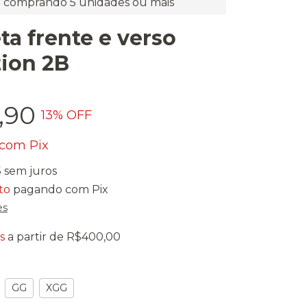
comprando 5 unidades ou mais
a frente e verso
tion 2B
,90
13
% OFF
com
Pix
5
sem juros
to
pagando com Pix
es
s
a partir de
R$400,00
GG
XGG