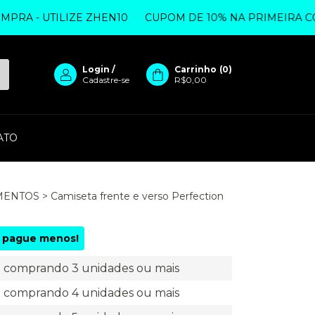
- UTILIZE ZHEN10
CUPOM DE 10% NA PRIMEIRA COMPRA
Login
/
Carrinho
(
0
)
Cadastre-se
R$0,00
ATO
MENTOS
>
Camiseta frente e verso Perfection
 pague menos!
comprando 3 unidades ou mais
comprando 4 unidades ou mais