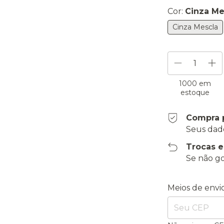
Cor:
Cinza Me
Cinza Mescla
1000
em
estoque
Compra 
Seus dad
Trocas 
Se não go
Entregas para o
Meios de envi