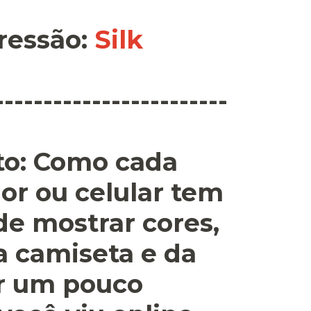
ressão
:
Silk
------------------------
o:
Como cada
or ou celular tem
 de mostrar cores,
a camiseta e da
r um pouco