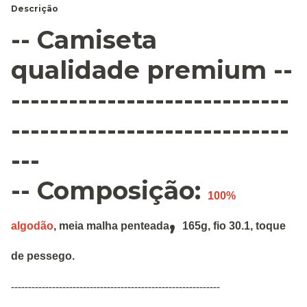
Descrição
-- Camiseta
qualidade premium --
-----------------------------
-----------------------------
---
-- Composição:
100%
,
algodão
,
meia malha penteada
165g
,
fio 30.1, toque
de pessego.
-------------------------------------------------------------