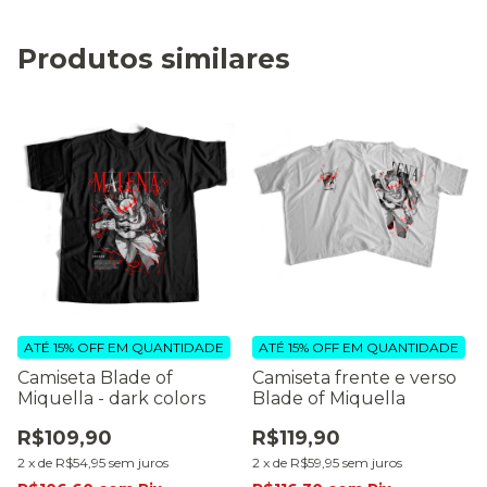
Produtos similares
ATÉ 15% OFF
EM QUANTIDADE
ATÉ 15% OFF
EM QUANTIDADE
Camiseta Blade of
Camiseta frente e verso
Miquella - dark colors
Blade of Miquella
R$109,90
R$119,90
2
x
de
R$54,95
sem juros
2
x
de
R$59,95
sem juros