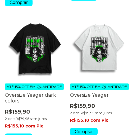
Comprar
ATÉ 15% OFF
EM QUANTIDADE
ATÉ 15% OFF
EM QUANTIDADE
Oversize Yeager dark
Oversize Yeager
colors
R$159,90
R$159,90
2
x
de
R$79,95
sem juros
2
x
de
R$79,95
sem juros
R$155,10
com
Pix
R$155,10
com
Pix
Comprar