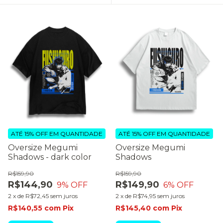
ATÉ 15% OFF
EM QUANTIDADE
ATÉ 15% OFF
EM QUANTIDADE
Oversize Megumi
Oversize Megumi
Shadows - dark color
Shadows
R$159,90
R$159,90
R$144,90
R$149,90
9
% OFF
6
% OFF
2
x
de
R$72,45
sem juros
2
x
de
R$74,95
sem juros
R$140,55
com
Pix
R$145,40
com
Pix