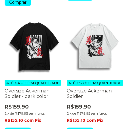
Comprar
ATÉ 15% OFF
EM QUANTIDADE
ATÉ 15% OFF
EM QUANTIDADE
Oversize Ackerman
Oversize Ackerman
Soldier - dark color
Soldier
R$159,90
R$159,90
2
x
de
R$79,95
sem juros
2
x
de
R$79,95
sem juros
R$155,10
com
Pix
R$155,10
com
Pix