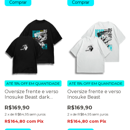
Comprar
Comprar
ATÉ 15% OFF
EM QUANTIDADE
ATÉ 15% OFF
EM QUANTIDADE
Oversize frente e verso
Oversize frente e verso
Inosuke Beast dark
Inosuke Beast
colors
R$169,90
R$169,90
2
x
de
R$84,95
sem juros
2
x
de
R$84,95
sem juros
R$164,80
com
Pix
R$164,80
com
Pix