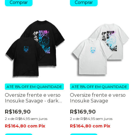
Comprar
Comprar
ATÉ 15% OFF
EM QUANTIDADE
ATÉ 15% OFF
EM QUANTIDADE
Oversize frente e verso
Oversize frente e verso
Inosuke Savage - dark
Inosuke Savage
colors
R$169,90
R$169,90
2
x
de
R$84,95
sem juros
2
x
de
R$84,95
sem juros
R$164,80
com
Pix
R$164,80
com
Pix