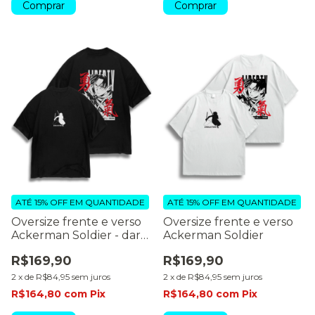
Comprar
Comprar
ATÉ 15% OFF
EM QUANTIDADE
ATÉ 15% OFF
EM QUANTIDADE
Oversize frente e verso
Oversize frente e verso
Ackerman Soldier - dark
Ackerman Soldier
color
R$169,90
R$169,90
2
x
de
R$84,95
sem juros
2
x
de
R$84,95
sem juros
R$164,80
com
Pix
R$164,80
com
Pix