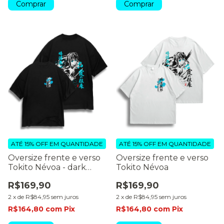
Comprar
Comprar
ATÉ 15% OFF
EM QUANTIDADE
ATÉ 15% OFF
EM QUANTIDADE
Oversize frente e verso
Oversize frente e verso
Tokito Névoa - dark
Tokito Névoa
colors
R$169,90
R$169,90
2
x
de
R$84,95
sem juros
2
x
de
R$84,95
sem juros
R$164,80
com
Pix
R$164,80
com
Pix