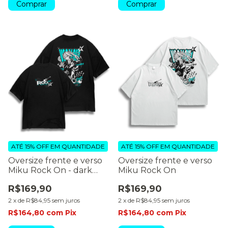
Comprar
Comprar
ATÉ 15% OFF
EM QUANTIDADE
ATÉ 15% OFF
EM QUANTIDADE
Oversize frente e verso
Oversize frente e verso
Miku Rock On - dark
Miku Rock On
colors
R$169,90
R$169,90
2
x
de
R$84,95
sem juros
2
x
de
R$84,95
sem juros
R$164,80
com
Pix
R$164,80
com
Pix