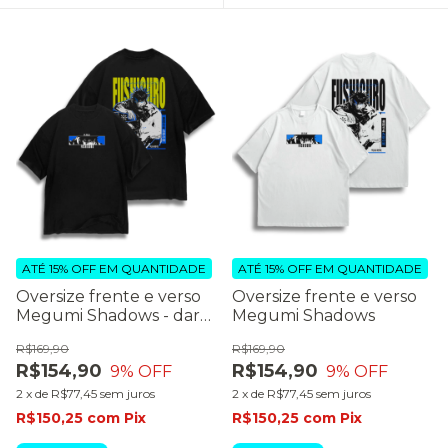
ATÉ 15% OFF
EM QUANTIDADE
ATÉ 15% OFF
EM QUANTIDADE
Oversize frente e verso
Oversize frente e verso
Megumi Shadows - dark
Megumi Shadows
color
R$169,90
R$169,90
R$154,90
R$154,90
9
% OFF
9
% OFF
2
x
de
R$77,45
sem juros
2
x
de
R$77,45
sem juros
R$150,25
com
Pix
R$150,25
com
Pix