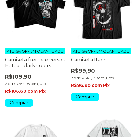
ATÉ 15% OFF
EM QUANTIDADE
ATÉ 15% OFF
EM QUANTIDADE
Camiseta frente e verso -
Camiseta Itachi
Hatake dark colors
R$99,90
R$109,90
2
x
de
R$49,95
sem juros
2
x
de
R$54,95
sem juros
R$96,90
com
Pix
R$106,60
com
Pix
Comprar
Comprar