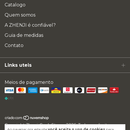
Catalogo
Quem somos
A ZHENJI é confiável?
Guia de medidas
Contato
Links uteis
Meios de pagamento
Copyright Zhenji Geek Store - 2026. Todos os direitos
Ao navegar por este site
você aceita o uso de cookies
para