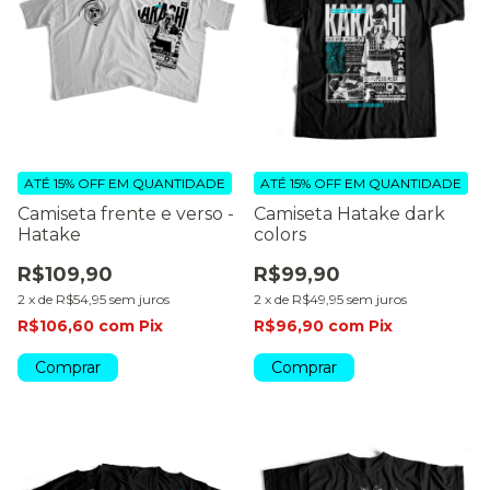
ATÉ 15% OFF
EM QUANTIDADE
ATÉ 15% OFF
EM QUANTIDADE
Camiseta frente e verso -
Camiseta Hatake dark
Hatake
colors
R$109,90
R$99,90
2
x
de
R$54,95
sem juros
2
x
de
R$49,95
sem juros
R$106,60
com
Pix
R$96,90
com
Pix
Comprar
Comprar