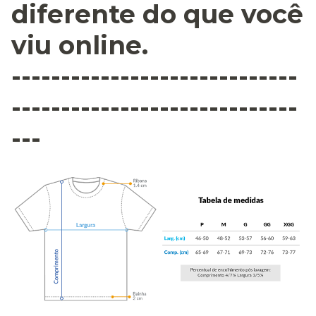
diferente do que você
viu online.
-----------------------------
-----------------------------
---