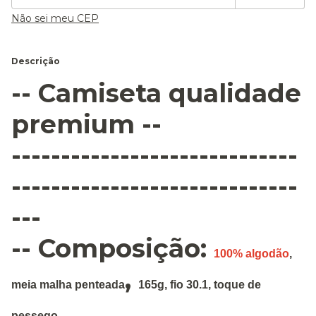
Não sei meu CEP
Descrição
-- Camiseta qualidade
premium --
-----------------------------
-----------------------------
---
-- Composição:
100% algodão
,
,
meia malha penteada
165g
,
fio 30.1, toque de
pessego.