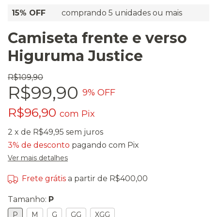
15% OFF
comprando 5 unidades ou mais
Camiseta frente e verso
Higuruma Justice
R$109,90
R$99,90
9
% OFF
R$96,90
com
Pix
2
x de
R$49,95
sem juros
3% de desconto
pagando com Pix
Ver mais detalhes
Frete grátis
a partir de
R$400,00
Tamanho:
P
P
M
G
GG
XGG