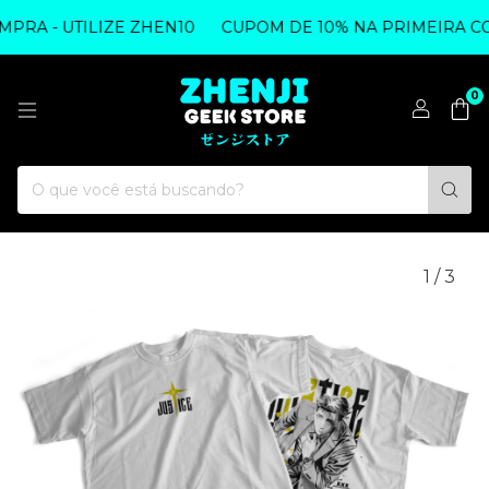
A - UTILIZE ZHEN10
CUPOM DE 10% NA PRIMEIRA COMP
0
1
/
3