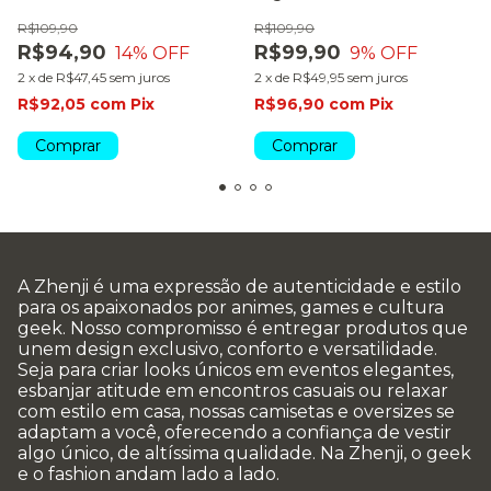
colors
R$109,90
R$109,90
R$94,90
R$99,90
14
% OFF
9
% OFF
2
x
de
R$47,45
sem juros
2
x
de
R$49,95
sem juros
R$92,05
com
Pix
R$96,90
com
Pix
Comprar
Comprar
A Zhenji é uma expressão de autenticidade e estilo
para os apaixonados por animes, games e cultura
geek. Nosso compromisso é entregar produtos que
unem design exclusivo, conforto e versatilidade.
Seja para criar looks únicos em eventos elegantes,
esbanjar atitude em encontros casuais ou relaxar
com estilo em casa, nossas camisetas e oversizes se
adaptam a você, oferecendo a confiança de vestir
algo único, de altíssima qualidade. Na Zhenji, o geek
e o fashion andam lado a lado.