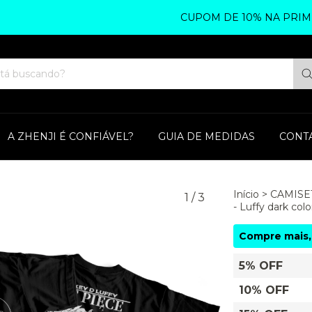
CUPOM DE 10% NA PRIMEIRA
A ZHENJI É CONFIÁVEL?
GUIA DE MEDIDAS
CONT
Início
>
CAMISE
1
/
3
- Luffy dark colo
Compre mais,
5% OFF
10% OFF