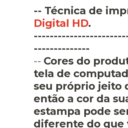
--
Técnica de imp
Digital HD
.
-----------------------
--------------
--
Cores do produt
tela de computad
seu próprio jeito
então a cor da su
estampa pode se
diferente do que 