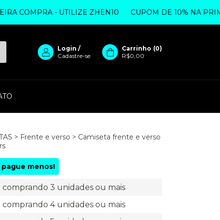
 COMPRA - UTILIZE ZHEN10
CUPOM DE 10% NA PRIMEIR
Login
/
Carrinho
(
0
)
Cadastre-se
R$0,00
ATO
TAS
>
Frente e verso
>
Camiseta frente e verso
rs
 pague menos!
comprando 3 unidades ou mais
comprando 4 unidades ou mais