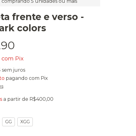
comprando 5 unidades ou mais
a frente e verso -
ark colors
,90
0
com
Pix
5
sem juros
to
pagando com Pix
es
s
a partir de
R$400,00
GG
XGG