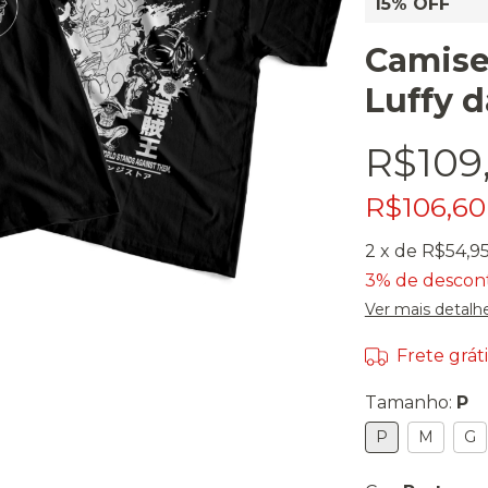
15% OFF
Camiset
Luffy d
R$109
R$106,6
2
x de
R$54,9
3% de descon
Ver mais detalh
Frete gráti
Tamanho:
P
P
M
G