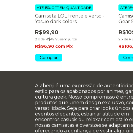
DADE
ATÉ 15% OFF
EM QUANTIDADE
ATÉ 15
rso - Luffy
Camiseta LOL frente e verso -
Camise
Yasuo dark colors
Gear 
R$99,90
R$10
2
x
de
R$49,95
sem juros
2
x
de
R$
R$96,90
com
Pix
R$106
Comprar
Com
A Zhenji é uma expressão de autenticida
estilo para os apaixonados por animes, g
cultura geek. Nosso compromisso é entr
produtos que unem design exclusivo, co
versatilidade. Seja para criar looks únicos
eventos elegantes, esbanjar atitude em
encontros casuais ou relaxar com estilo e
nossas camisetas e oversizes se adaptam a
oferecendo a confiança de vestir algo úni