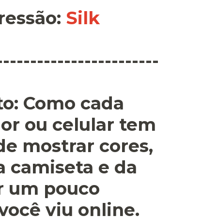
ressão
:
Silk
------------------------
o:
Como cada
or ou celular tem
 de mostrar cores,
a camiseta e da
r um pouco
você viu online.