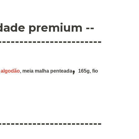
idade premium --
------------------------
,
 algodão
,
meia malha penteada
165g
,
fio
------------------------