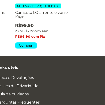
ATÉ 15% OFF
EM QUANTIDADE
ATÉ 15% OFF
EM
ris
Camiseta LOL frente e verso -
Camiseta LOL
Kayn
Jinx
R$99,90
R$99,90
2
x
de
R$49,95
sem juros
2
x
de
R$49,95
se
R$96,90
com
Pix
R$96,90
com
Comprar
Comprar
inks uteis
roca e Devoluções
litica de Privacidade
uia de cuidados
erguntas Frequentes