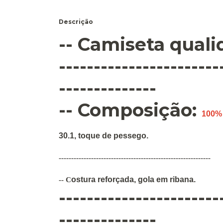
Descrição
-- Camiseta qual
-----------------------
--------------
-- Composição:
100%
30.1, toque de pessego.
-------------------------------------------------------------
ostura
reforçada
,
gola em ribana
.
--
C
-----------------------
--------------