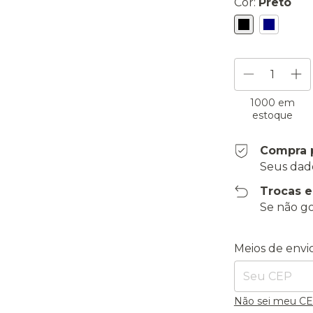
Cor:
Preto
1000
em
estoque
Compra 
Seus dad
Trocas 
Se não go
Entregas para o
Meios de envi
Não sei meu C