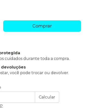
protegida
os cuidados durante toda a compra.
e devoluções
star, você pode trocar ou devolver.
 CEP:
Alterar CEP
o
Calcular
EP