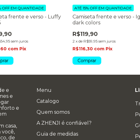
% OFF
EM QUANTIDADE
ATÉ 15% OFF
EM QUANTIDADE
ta frente e verso - Luffy
Camiseta frente e verso - Ig
5
dark colors
9,90
R$119,90
54,95
sem juros
2
x
de
R$59,95
sem juros
,60
com
Pix
R$116,30
com
Pix
prar
Comprar
de e
Menu
L
ames e
Catalogo
egar
T
nforto e
Quem somos
 em
Po
A ZHENJI é confiável?
G
m casa,
 você,
Guia de medidas
P
co, de