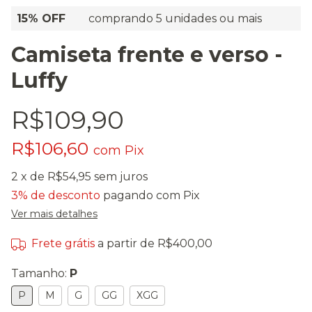
15% OFF
comprando 5 unidades ou mais
Camiseta frente e verso -
Luffy
R$109,90
R$106,60
com
Pix
2
x de
R$54,95
sem juros
3% de desconto
pagando com Pix
Ver mais detalhes
Frete grátis
a partir de
R$400,00
Tamanho:
P
P
M
G
GG
XGG