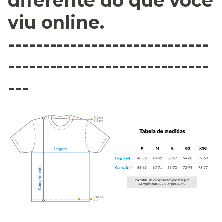
diferente do que você
viu online.
-----------------------------
-----------------------------
---