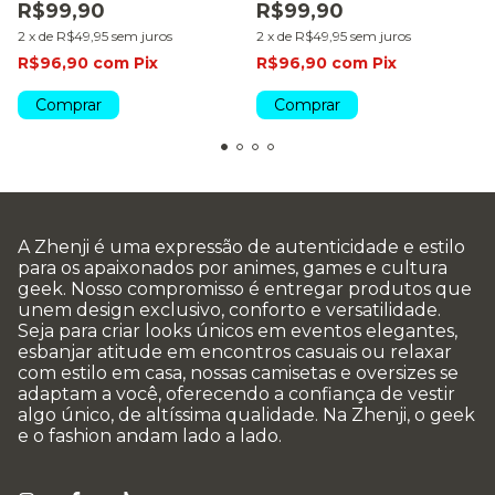
R$99,90
R$99,90
2
x
de
R$49,95
sem juros
2
x
de
R$49,95
sem juros
R$96,90
com
Pix
R$96,90
com
Pix
Comprar
Comprar
A Zhenji é uma expressão de autenticidade e estilo
para os apaixonados por animes, games e cultura
geek. Nosso compromisso é entregar produtos que
unem design exclusivo, conforto e versatilidade.
Seja para criar looks únicos em eventos elegantes,
esbanjar atitude em encontros casuais ou relaxar
com estilo em casa, nossas camisetas e oversizes se
adaptam a você, oferecendo a confiança de vestir
algo único, de altíssima qualidade. Na Zhenji, o geek
e o fashion andam lado a lado.