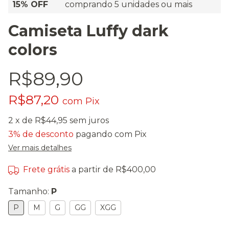
15% OFF
comprando 5 unidades ou mais
Camiseta Luffy dark
colors
R$89,90
R$87,20
com
Pix
2
x de
R$44,95
sem juros
3% de desconto
pagando com Pix
Ver mais detalhes
Frete grátis
a partir de
R$400,00
Tamanho:
P
P
M
G
GG
XGG