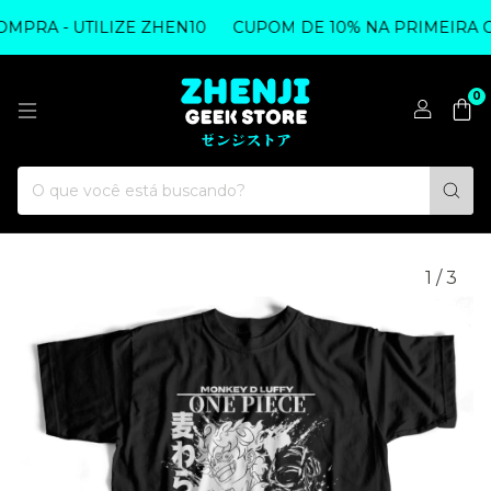
PRA - UTILIZE ZHEN10
CUPOM DE 10% NA PRIMEIRA COM
0
1
/
3