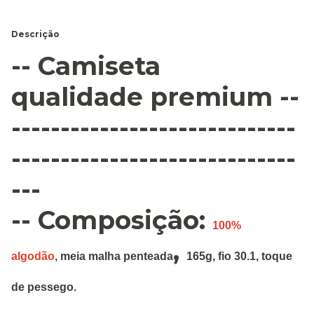
Descrição
-- Camiseta
qualidade premium --
-----------------------------
-----------------------------
---
-- Composição:
100%
,
algodão
,
meia malha penteada
165g
,
fio 30.1, toque
de pessego.