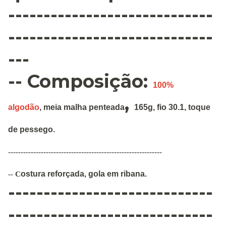
-----------------------------
-----------------------------
---
-- Composição:
100%
,
algodão
,
meia malha penteada
165g
,
fio 30.1, toque
de pessego.
-------------------------------------------------------------
ostura
reforçada
,
gola em ribana
.
--
C
-----------------------------
-----------------------------