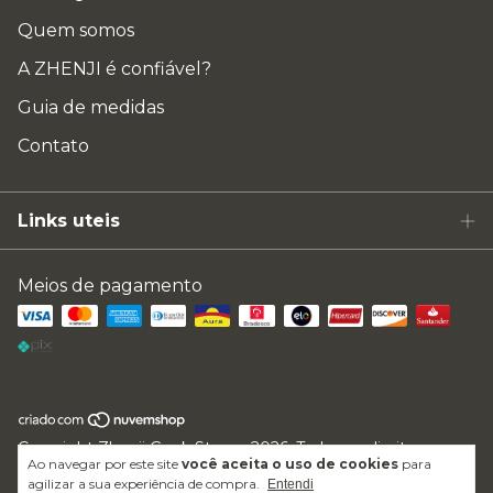
Quem somos
A ZHENJI é confiável?
Guia de medidas
Contato
Links uteis
Meios de pagamento
Copyright Zhenji Geek Store - 2026. Todos os direitos
Ao navegar por este site
você aceita o uso de cookies
para
reservados.
agilizar a sua experiência de compra.
Entendi