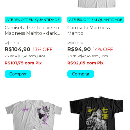
ATÉ 15% OFF
EM QUANTIDADE
ATÉ 15% OFF
EM QUANTIDADE
Camiseta frente e verso
Camiseta Madness
Madness Mahito - dark
Mahito
colors
R$119,90
R$109,90
R$104,90
R$94,90
13
% OFF
14
% OFF
2
x
de
R$52,45
sem juros
2
x
de
R$47,45
sem juros
R$101,75
com
Pix
R$92,05
com
Pix
Comprar
Comprar