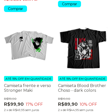
Comprar
Comprar
ATÉ 15% OFF
EM QUANTIDADE
ATÉ 15% OFF
EM QUANTIDADE
Camiseta frente e verso
Camiseta Blood Brother
Stronger Maki
Choso - dark colors
R$119,90
R$99,90
R$99,90
R$89,90
17
% OFF
10
% OFF
2
x
de
R$49,95
sem juros
2
x
de
R$44,95
sem juros