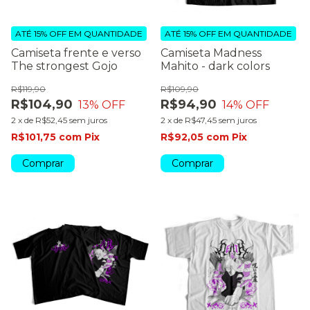
ATÉ 15% OFF
EM QUANTIDADE
ATÉ 15% OFF
EM QUANTIDADE
Camiseta frente e verso
Camiseta Madness
The strongest Gojo
Mahito - dark colors
R$119,90
R$109,90
R$104,90
R$94,90
13
% OFF
14
% OFF
2
x
de
R$52,45
sem juros
2
x
de
R$47,45
sem juros
R$101,75
com
Pix
R$92,05
com
Pix
Comprar
Comprar