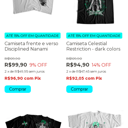
ATÉ 15% OFF
EM QUANTIDADE
ATÉ 15% OFF
EM QUANTIDADE
Camiseta frente e verso
Camiseta Celestial
Disciplined Nanami
Restriction - dark colors
R$109,90
R$109,90
R$99,90
R$94,90
9
% OFF
14
% OFF
2
x
de
R$49,95
sem juros
2
x
de
R$47,45
sem juros
R$96,90
com
Pix
R$92,05
com
Pix
Comprar
Comprar