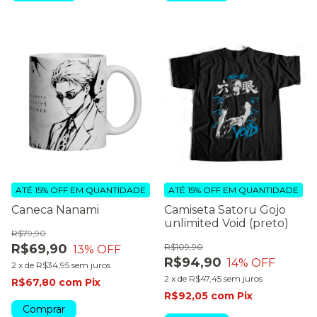
ATÉ 15% OFF
EM QUANTIDADE
ATÉ 15% OFF
EM QUANTIDADE
Caneca Nanami
Camiseta Satoru Gojo
unlimited Void (preto)
R$79,90
R$69,90
R$109,90
13
% OFF
R$94,90
14
% OFF
2
x
de
R$34,95
sem juros
2
x
de
R$47,45
sem juros
R$67,80
com
Pix
R$92,05
com
Pix
Comprar