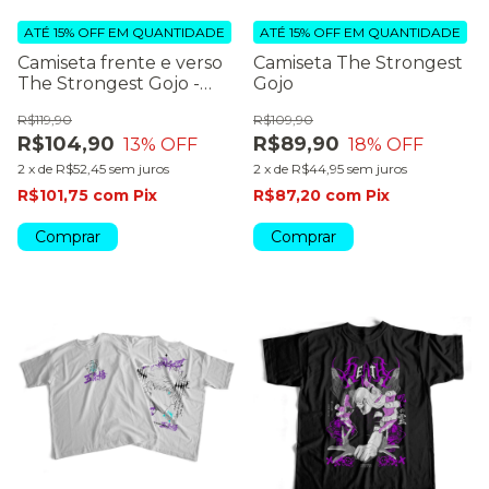
ATÉ 15% OFF
EM QUANTIDADE
ATÉ 15% OFF
EM QUANTIDADE
Camiseta frente e verso
Camiseta The Strongest
The Strongest Gojo -
Gojo
dark colors
R$119,90
R$109,90
R$104,90
R$89,90
13
% OFF
18
% OFF
2
x
de
R$52,45
sem juros
2
x
de
R$44,95
sem juros
R$101,75
com
Pix
R$87,20
com
Pix
Comprar
Comprar