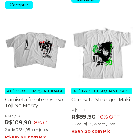
Comprar
ATÉ 15% OFF
EM QUANTIDADE
ATÉ 15% OFF
EM QUANTIDADE
Camiseta frente e verso
Camiseta Stronger Maki
Toji No Mercy
R$99,90
R$119,90
R$89,90
10
% OFF
R$109,90
8
% OFF
2
x
de
R$44,95
sem juros
2
x
de
R$54,95
sem juros
R$87,20
com
Pix
R$106,60
com
Pix