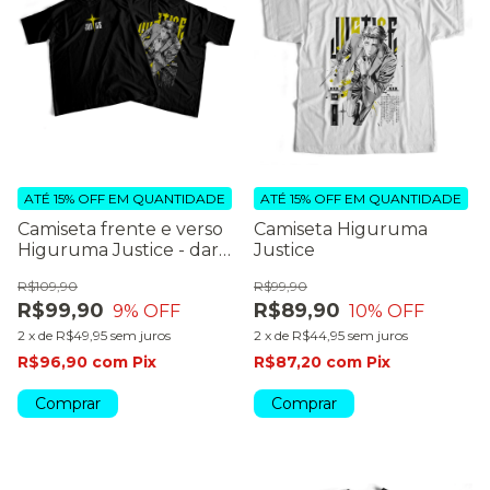
ATÉ 15% OFF
EM QUANTIDADE
ATÉ 15% OFF
EM QUANTIDADE
Camiseta frente e verso
Camiseta Higuruma
Higuruma Justice - dark
Justice
colors
R$109,90
R$99,90
R$99,90
R$89,90
9
% OFF
10
% OFF
2
x
de
R$49,95
sem juros
2
x
de
R$44,95
sem juros
R$96,90
com
Pix
R$87,20
com
Pix
Comprar
Comprar