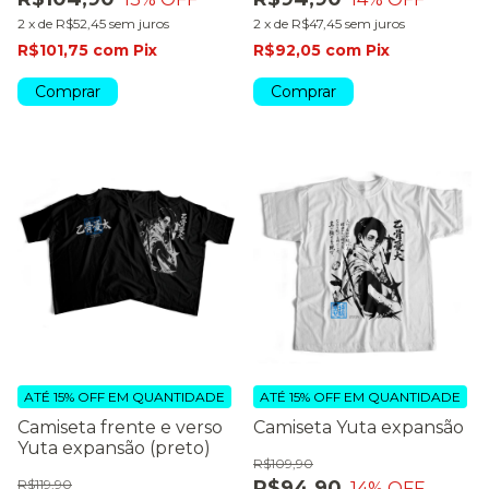
2
x
de
R$52,45
sem juros
2
x
de
R$47,45
sem juros
R$101,75
com
Pix
R$92,05
com
Pix
Comprar
Comprar
ATÉ 15% OFF
EM QUANTIDADE
ATÉ 15% OFF
EM QUANTIDADE
Camiseta frente e verso
Camiseta Yuta expansão
Yuta expansão (preto)
R$109,90
R$119,90
R$94,90
14
% OFF