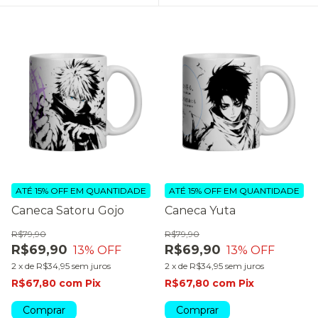
ATÉ 15% OFF
EM QUANTIDADE
ATÉ 15% OFF
EM QUANTIDADE
Caneca Satoru Gojo
Caneca Yuta
R$79,90
R$79,90
R$69,90
R$69,90
13
% OFF
13
% OFF
2
x
de
R$34,95
sem juros
2
x
de
R$34,95
sem juros
R$67,80
com
Pix
R$67,80
com
Pix
Comprar
Comprar