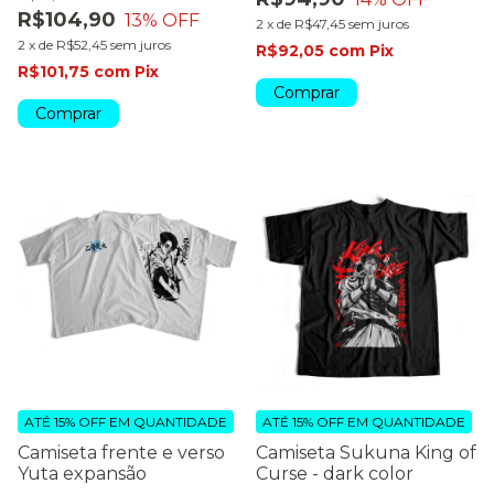
R$104,90
13
% OFF
2
x
de
R$47,45
sem juros
2
x
de
R$52,45
sem juros
R$92,05
com
Pix
R$101,75
com
Pix
Comprar
Comprar
ATÉ 15% OFF
EM QUANTIDADE
ATÉ 15% OFF
EM QUANTIDADE
Camiseta frente e verso
Camiseta Sukuna King of
Yuta expansão
Curse - dark color