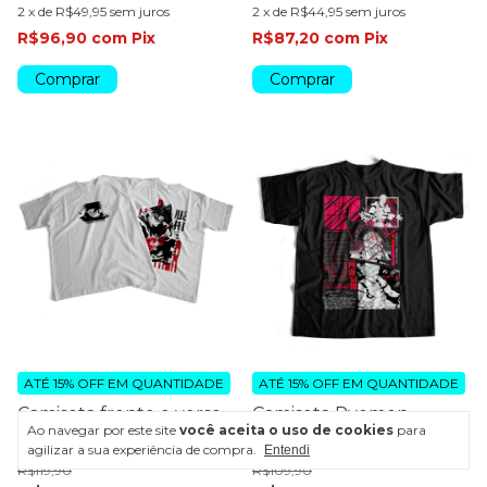
2
x
de
R$49,95
sem juros
2
x
de
R$44,95
sem juros
R$96,90
com
Pix
R$87,20
com
Pix
Comprar
Comprar
ATÉ 15% OFF
EM QUANTIDADE
ATÉ 15% OFF
EM QUANTIDADE
Camiseta frente e verso
Camiseta Ryomen
Ao navegar por este site
você aceita o uso de cookies
para
Blood Brother Choso
Sukuna - Dark Colors
agilizar a sua experiência de compra.
Entendi
R$119,90
R$109,90