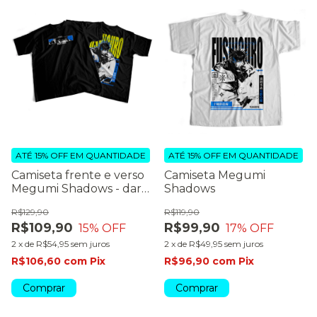
ATÉ 15% OFF
EM QUANTIDADE
ATÉ 15% OFF
EM QUANTIDADE
Camiseta frente e verso
Camiseta Megumi
Megumi Shadows - dark
Shadows
colors
R$129,90
R$119,90
R$109,90
R$99,90
15
% OFF
17
% OFF
2
x
de
R$54,95
sem juros
2
x
de
R$49,95
sem juros
R$106,60
com
Pix
R$96,90
com
Pix
Comprar
Comprar