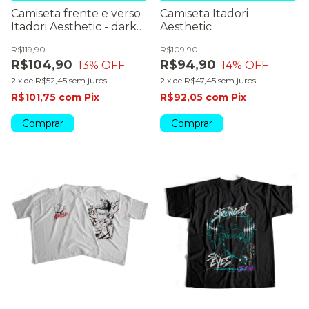
Camiseta frente e verso
Camiseta Itadori
Itadori Aesthetic - dark
Aesthetic
color
R$119,90
R$109,90
R$104,90
R$94,90
13
% OFF
14
% OFF
2
x
de
R$52,45
sem juros
2
x
de
R$47,45
sem juros
R$101,75
com
Pix
R$92,05
com
Pix
Comprar
Comprar