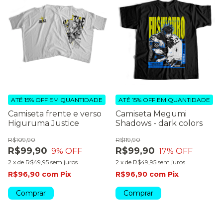
ATÉ 15% OFF
EM QUANTIDADE
ATÉ 15% OFF
EM QUANTIDADE
Camiseta frente e verso
Camiseta Megumi
Higuruma Justice
Shadows - dark colors
R$109,90
R$119,90
R$99,90
R$99,90
9
% OFF
17
% OFF
2
x
de
R$49,95
sem juros
2
x
de
R$49,95
sem juros
R$96,90
com
Pix
R$96,90
com
Pix
Comprar
Comprar