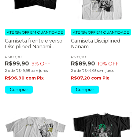
ATÉ 15% OFF
EM QUANTIDADE
ATÉ 15% OFF
EM QUANTIDADE
Camiseta frente e verso
Camiseta Disciplined
Disciplined Nanami -
Nanami
dark colors
R$109,90
R$99,90
R$99,90
R$89,90
9
% OFF
10
% OFF
2
x
de
R$49,95
sem juros
2
x
de
R$44,95
sem juros
R$96,90
com
Pix
R$87,20
com
Pix
Comprar
Comprar