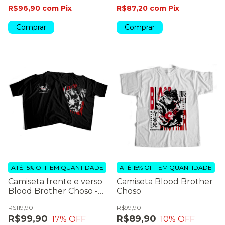
R$96,90
com
Pix
R$87,20
com
Pix
Comprar
Comprar
ATÉ 15% OFF
EM QUANTIDADE
ATÉ 15% OFF
EM QUANTIDADE
Camiseta frente e verso
Camiseta Blood Brother
Blood Brother Choso -
Choso
dark colors
R$119,90
R$99,90
R$99,90
R$89,90
17
% OFF
10
% OFF