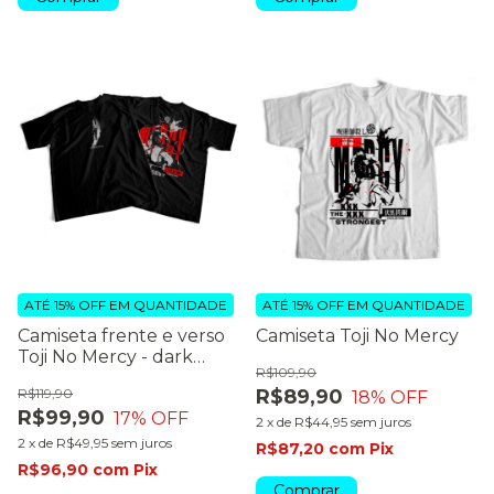
ATÉ 15% OFF
EM QUANTIDADE
ATÉ 15% OFF
EM QUANTIDADE
Camiseta frente e verso
Camiseta Toji No Mercy
Toji No Mercy - dark
R$109,90
colors
R$119,90
R$89,90
18
% OFF
R$99,90
17
% OFF
2
x
de
R$44,95
sem juros
2
x
de
R$49,95
sem juros
R$87,20
com
Pix
R$96,90
com
Pix
Comprar