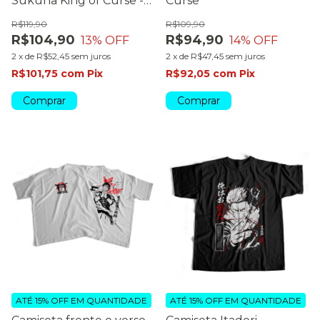
Sukuna King of Curse -
Curse
dark color
R$119,90
R$109,90
R$104,90
R$94,90
13
% OFF
14
% OFF
2
x
de
R$52,45
sem juros
2
x
de
R$47,45
sem juros
R$101,75
com
Pix
R$92,05
com
Pix
Comprar
Comprar
ATÉ 15% OFF
EM QUANTIDADE
ATÉ 15% OFF
EM QUANTIDADE