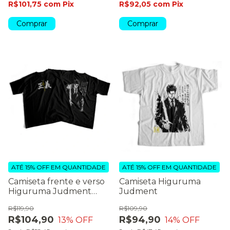
R$101,75
com
Pix
R$92,05
com
Pix
Comprar
Comprar
ATÉ 15% OFF
EM QUANTIDADE
ATÉ 15% OFF
EM QUANTIDADE
Camiseta frente e verso
Camiseta Higuruma
Higuruma Judment
Judment
(preto)
R$119,90
R$109,90
R$104,90
R$94,90
13
% OFF
14
% OFF