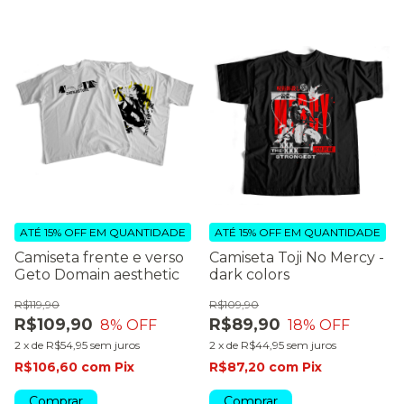
ATÉ 15% OFF
EM QUANTIDADE
ATÉ 15% OFF
EM QUANTIDADE
Camiseta frente e verso
Camiseta Toji No Mercy -
Geto Domain aesthetic
dark colors
R$119,90
R$109,90
R$109,90
R$89,90
8
% OFF
18
% OFF
2
x
de
R$54,95
sem juros
2
x
de
R$44,95
sem juros
R$106,60
com
Pix
R$87,20
com
Pix
Comprar
Comprar