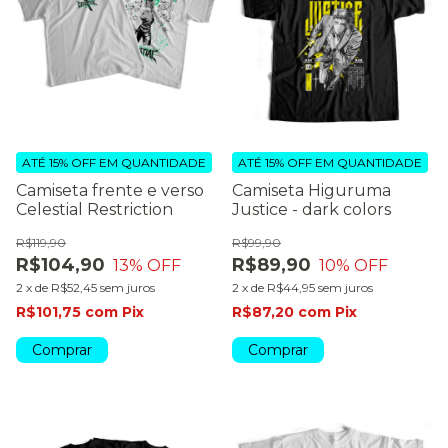
ATÉ 15% OFF
EM QUANTIDADE
ATÉ 15% OFF
EM QUANTIDADE
Camiseta frente e verso
Camiseta Higuruma
Celestial Restriction
Justice - dark colors
R$119,90
R$99,90
R$104,90
R$89,90
13
% OFF
10
% OFF
2
x
de
R$52,45
sem juros
2
x
de
R$44,95
sem juros
R$101,75
com
Pix
R$87,20
com
Pix
Comprar
Comprar