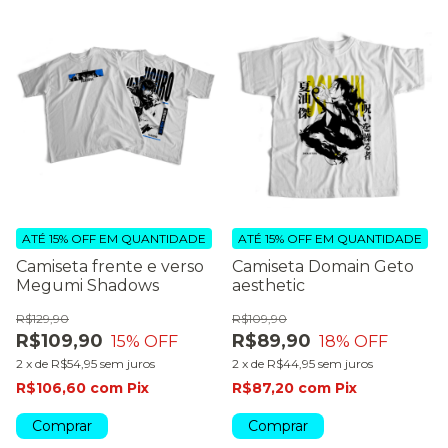
ATÉ 15% OFF
EM QUANTIDADE
ATÉ 15% OFF
EM QUANTIDADE
Camiseta frente e verso
Camiseta Domain Geto
Megumi Shadows
aesthetic
R$129,90
R$109,90
R$109,90
R$89,90
15
% OFF
18
% OFF
2
x
de
R$54,95
sem juros
2
x
de
R$44,95
sem juros
R$106,60
com
Pix
R$87,20
com
Pix
Comprar
Comprar