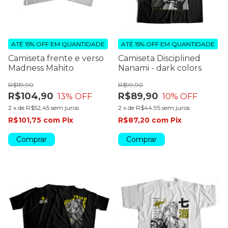
ATÉ 15% OFF
EM QUANTIDADE
ATÉ 15% OFF
EM QUANTIDADE
Camiseta frente e verso
Camiseta Disciplined
Madness Mahito
Nanami - dark colors
R$119,90
R$99,90
R$104,90
R$89,90
13
% OFF
10
% OFF
2
x
de
R$52,45
sem juros
2
x
de
R$44,95
sem juros
R$101,75
com
Pix
R$87,20
com
Pix
Comprar
Comprar