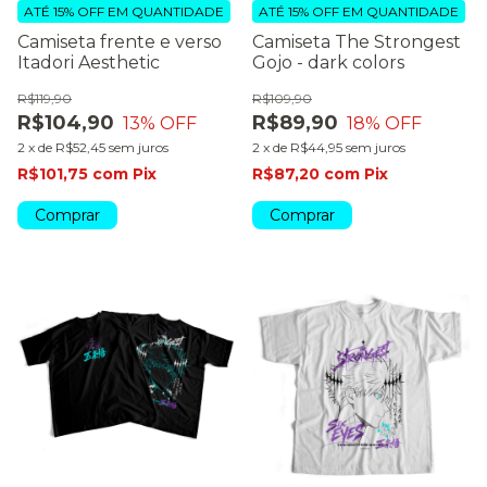
ATÉ 15% OFF
EM QUANTIDADE
ATÉ 15% OFF
EM QUANTIDADE
Camiseta frente e verso
Camiseta The Strongest
Itadori Aesthetic
Gojo - dark colors
R$119,90
R$109,90
R$104,90
R$89,90
13
% OFF
18
% OFF
2
x
de
R$52,45
sem juros
2
x
de
R$44,95
sem juros
R$101,75
com
Pix
R$87,20
com
Pix
Comprar
Comprar