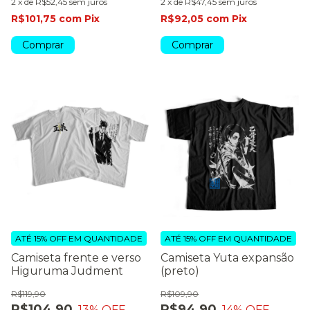
2
x
de
R$52,45
sem juros
2
x
de
R$47,45
sem juros
R$101,75
com
Pix
R$92,05
com
Pix
Comprar
Comprar
ATÉ 15% OFF
EM QUANTIDADE
ATÉ 15% OFF
EM QUANTIDADE
Camiseta frente e verso
Camiseta Yuta expansão
Higuruma Judment
(preto)
R$119,90
R$109,90
R$104,90
R$94,90
13
% OFF
14
% OFF