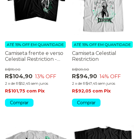
ATÉ 15% OFF
EM QUANTIDADE
ATÉ 15% OFF
EM QUANTIDADE
Camiseta frente e verso
Camiseta Celestial
Celestial Restriction -
Restriction
dark colors
R$119,90
R$109,90
R$104,90
R$94,90
13
% OFF
14
% OFF
2
x
de
R$52,45
sem juros
2
x
de
R$47,45
sem juros
R$101,75
com
Pix
R$92,05
com
Pix
Comprar
Comprar