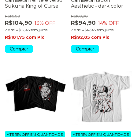
Camiseta frente e verso
Camiseta Itadori
Sukuna King of Curse
Aesthetic - dark color
R$119,90
R$109,90
R$104,90
R$94,90
13
% OFF
14
% OFF
2
x
de
R$52,45
sem juros
2
x
de
R$47,45
sem juros
R$101,75
com
Pix
R$92,05
com
Pix
Comprar
Comprar
ATÉ 15% OFF
EM QUANTIDADE
ATÉ 15% OFF
EM QUANTIDADE