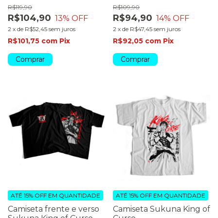
R$119,90
R$109,90
R$104,90
R$94,90
13
% OFF
14
% OFF
2
x
de
R$52,45
sem juros
2
x
de
R$47,45
sem juros
R$101,75
com
Pix
R$92,05
com
Pix
Comprar
Comprar
ATÉ 15% OFF
EM QUANTIDADE
ATÉ 15% OFF
EM QUANTIDADE
Camiseta frente e verso
Camiseta Sukuna King of