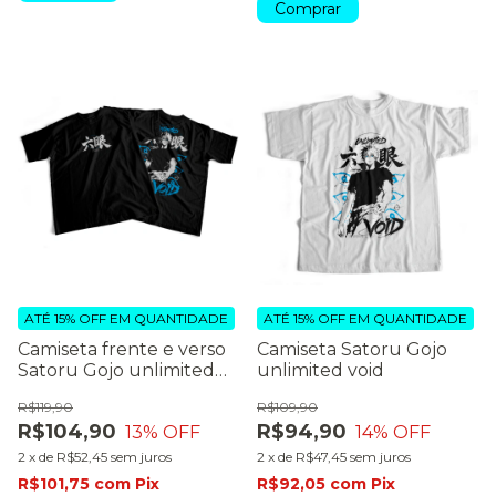
Comprar
ATÉ 15% OFF
EM QUANTIDADE
ATÉ 15% OFF
EM QUANTIDADE
Camiseta frente e verso
Camiseta Satoru Gojo
Satoru Gojo unlimited
unlimited void
void (preto)
R$119,90
R$109,90
R$104,90
R$94,90
13
% OFF
14
% OFF
2
x
de
R$52,45
sem juros
2
x
de
R$47,45
sem juros
R$101,75
com
Pix
R$92,05
com
Pix