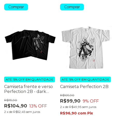
Comprar
Comprar
ATÉ 15% OFF
EM QUANTIDADE
ATÉ 15% OFF
EM QUANTIDADE
Camiseta frente e verso
Camiseta Perfection 2B
Perfection 2B - dark
R$109,90
colors
R$119,90
R$99,90
9
% OFF
R$104,90
13
% OFF
2
x
de
R$49,95
sem juros
2
x
de
R$52,45
sem juros
R$96,90
com
Pix