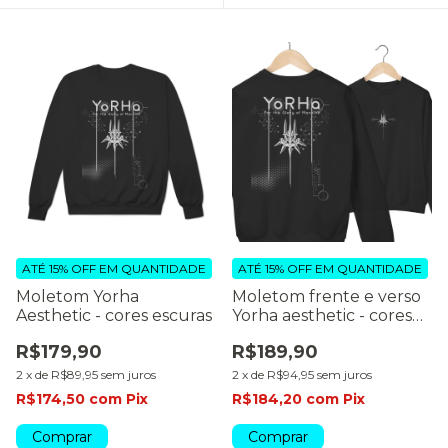
ATÉ 15% OFF
EM QUANTIDADE
ATÉ 15% OFF
EM QUANTIDADE
Moletom Yorha
Moletom frente e verso
Aesthetic - cores escuras
Yorha aesthetic - cores
escuras
R$179,90
R$189,90
2
x
de
R$89,95
sem juros
2
x
de
R$94,95
sem juros
R$174,50
com
Pix
R$184,20
com
Pix
Comprar
Comprar