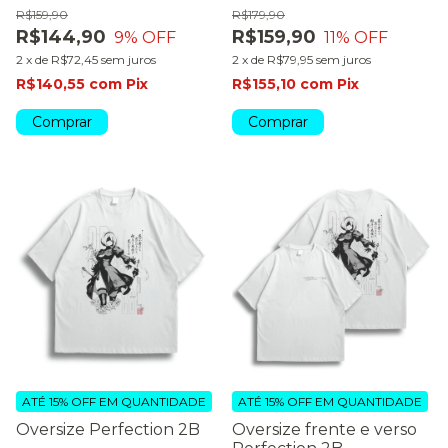
R$159,90
R$179,90
R$144,90
R$159,90
9
% OFF
11
% OFF
2
x
de
R$72,45
sem juros
2
x
de
R$79,95
sem juros
R$140,55
com
Pix
R$155,10
com
Pix
Comprar
Comprar
ATÉ 15% OFF
EM QUANTIDADE
ATÉ 15% OFF
EM QUANTIDADE
Oversize Perfection 2B
Oversize frente e verso