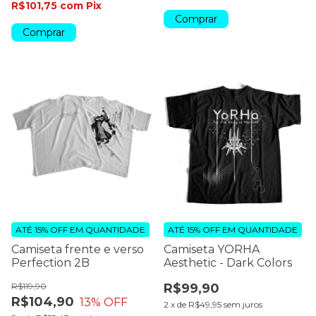
R$101,75
com
Pix
Comprar
Comprar
ATÉ 15% OFF
EM QUANTIDADE
ATÉ 15% OFF
EM QUANTIDADE
Camiseta frente e verso
Camiseta YORHA
Perfection 2B
Aesthetic - Dark Colors
R$119,90
R$99,90
R$104,90
13
% OFF
2
x
de
R$49,95
sem juros