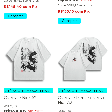
2
x
de
R$74,95
sem juros
2
x
de
R$79,95
sem juros
R$145,40
com
Pix
R$155,10
com
Pix
Comprar
Comprar
ATÉ 15% OFF
EM QUANTIDADE
ATÉ 15% OFF
EM QUANTIDADE
Oversize Nier A2
Oversize frente e verso
Nier A2
R$159,90
R$149,90
R$169,90
6
% OFF