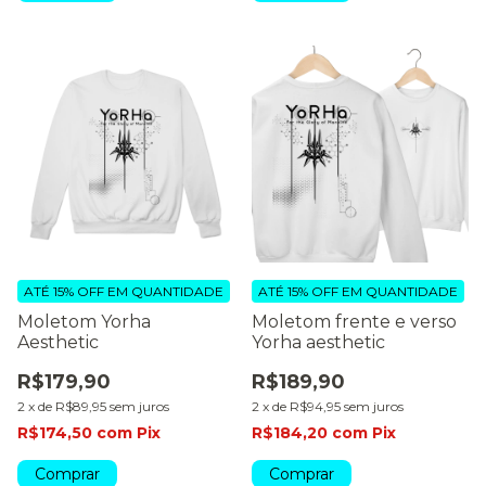
ATÉ 15% OFF
EM QUANTIDADE
ATÉ 15% OFF
EM QUANTIDADE
Moletom Yorha
Moletom frente e verso
Aesthetic
Yorha aesthetic
R$179,90
R$189,90
2
x
de
R$89,95
sem juros
2
x
de
R$94,95
sem juros
R$174,50
com
Pix
R$184,20
com
Pix
Comprar
Comprar