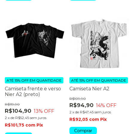
ATÉ 15% OFF
EM QUANTIDADE
ATÉ 15% OFF
EM QUANTIDADE
Camiseta frente e verso
Camiseta Nier A2
Nier A2 (preto)
R$109,90
R$119,90
R$94,90
14
% OFF
R$104,90
13
% OFF
2
x
de
R$47,45
sem juros
2
x
de
R$52,45
sem juros
R$92,05
com
Pix
R$101,75
com
Pix
Comprar