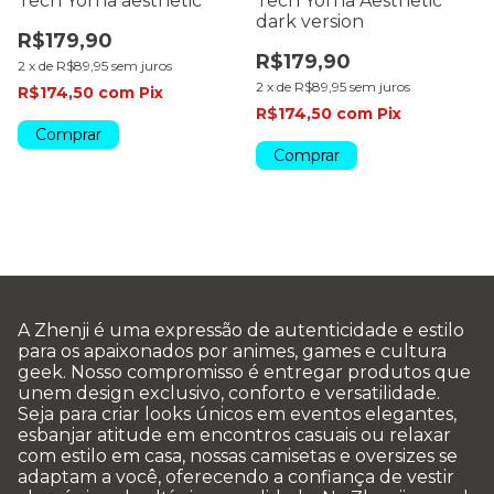
Tech Yorha aesthetic
Tech Yorha Aesthetic
dark version
R$179,90
R$179,90
2
x
de
R$89,95
sem juros
2
x
de
R$89,95
sem juros
R$174,50
com
Pix
R$174,50
com
Pix
Comprar
Comprar
A Zhenji é uma expressão de autenticidade e estilo
para os apaixonados por animes, games e cultura
geek. Nosso compromisso é entregar produtos que
unem design exclusivo, conforto e versatilidade.
Seja para criar looks únicos em eventos elegantes,
esbanjar atitude em encontros casuais ou relaxar
com estilo em casa, nossas camisetas e oversizes se
adaptam a você, oferecendo a confiança de vestir