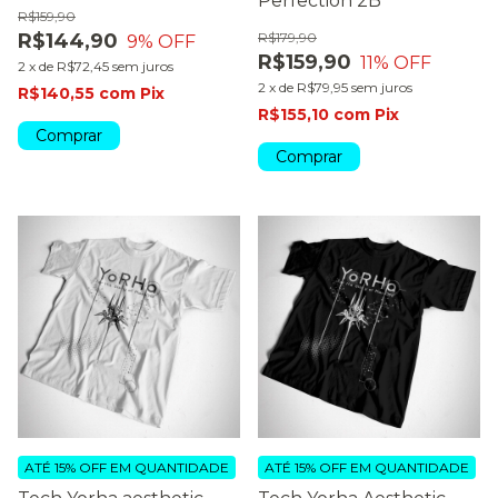
Perfection 2B
R$159,90
R$144,90
R$179,90
9
% OFF
R$159,90
11
% OFF
2
x
de
R$72,45
sem juros
2
x
de
R$79,95
sem juros
R$140,55
com
Pix
R$155,10
com
Pix
Comprar
Comprar
ATÉ 15% OFF
EM QUANTIDADE
ATÉ 15% OFF
EM QUANTIDADE