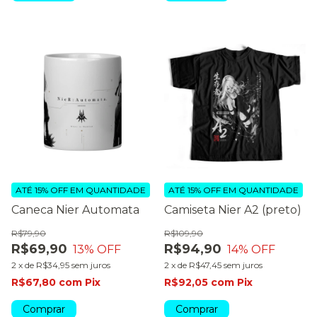
ATÉ 15% OFF
EM QUANTIDADE
ATÉ 15% OFF
EM QUANTIDADE
Caneca Nier Automata
Camiseta Nier A2 (preto)
R$79,90
R$109,90
R$69,90
R$94,90
13
% OFF
14
% OFF
2
x
de
R$34,95
sem juros
2
x
de
R$47,45
sem juros
R$67,80
com
Pix
R$92,05
com
Pix
Comprar
Comprar