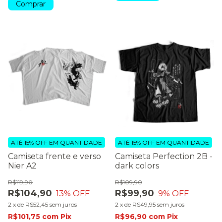
Comprar
ATÉ 15% OFF
EM QUANTIDADE
ATÉ 15% OFF
EM QUANTIDADE
Camiseta frente e verso
Camiseta Perfection 2B -
Nier A2
dark colors
R$119,90
R$109,90
R$104,90
R$99,90
13
% OFF
9
% OFF
2
x
de
R$52,45
sem juros
2
x
de
R$49,95
sem juros
R$101,75
com
Pix
R$96,90
com
Pix