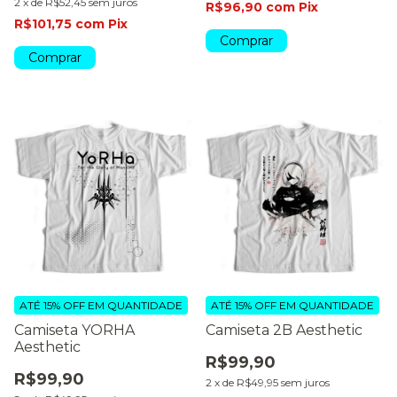
2
x
de
R$52,45
sem juros
R$96,90
com
Pix
R$101,75
com
Pix
Comprar
Comprar
ATÉ 15% OFF
EM QUANTIDADE
ATÉ 15% OFF
EM QUANTIDADE
Camiseta YORHA
Camiseta 2B Aesthetic
Aesthetic
R$99,90
R$99,90
2
x
de
R$49,95
sem juros