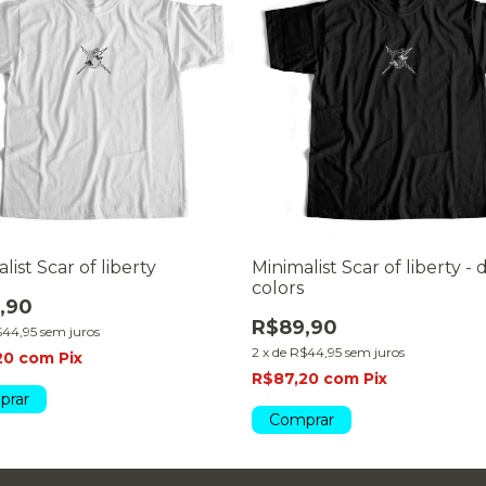
list Scar of liberty
Minimalist Scar of liberty - 
colors
,90
R$89,90
44,95
sem juros
2
x
de
R$44,95
sem juros
20
com
Pix
R$87,20
com
Pix
prar
Comprar