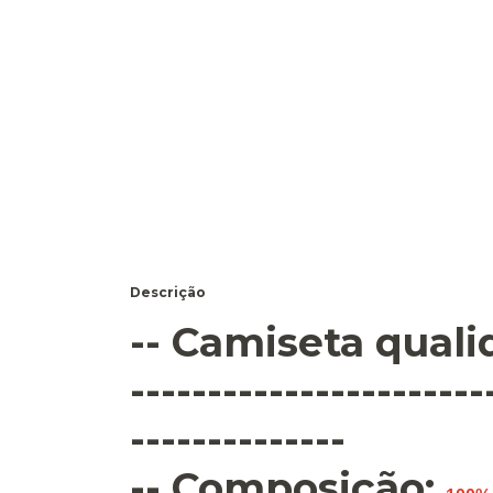
Descrição
-- Camiseta qual
-----------------------
--------------
-- Composição: