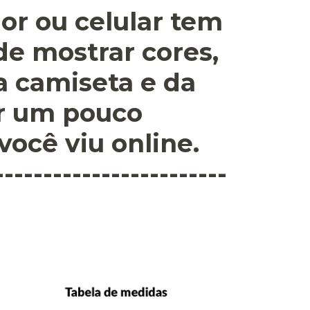
or ou celular tem
 de mostrar cores,
a camiseta e da
r um pouco
você viu online.
------------------------