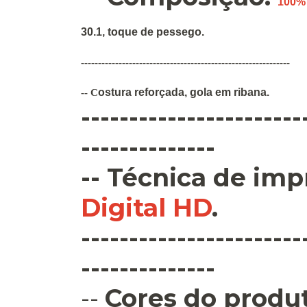
100%
30.1, toque de pessego.
-------------------------------------------------------------
ostura
reforçada
,
gola em ribana
.
--
C
-----------------------
--------------
--
Técnica de imp
Digital HD
.
-----------------------
--------------
--
Cores do produt