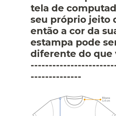
tela de computad
seu próprio jeito
então a cor da su
estampa pode se
diferente do que 
-----------------------
--------------