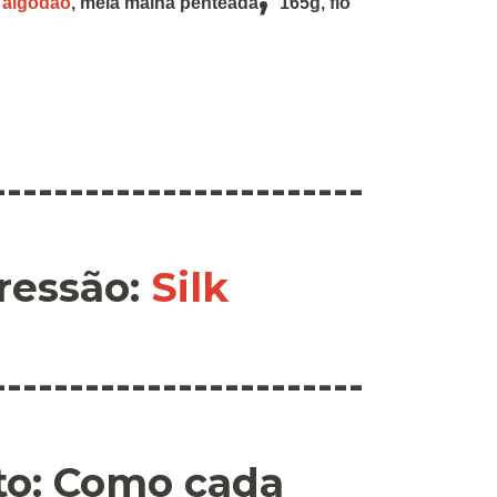
 algodão
,
meia malha penteada
165g
,
fio
------------------------
ressão
:
Silk
------------------------
o:
Como cada