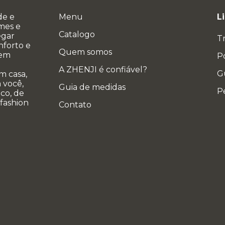
de e
Menu
L
ames e
Catalogo
egar
T
nforto e
Quem somos
 em
Po
A ZHENJI é confiável?
G
m casa,
 você,
Guia de medidas
P
co, de
 fashion
Contato