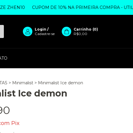
HEN10
CUPOM DE 10% NA PRIMEIRA COMPRA - UTILIZE 
Login
/
Carrinho
(
0
)
Cadastre-se
R$0,00
ATO
TAS
>
Minimalist
>
Minimalist Ice demon
list Ice demon
90
com
Pix