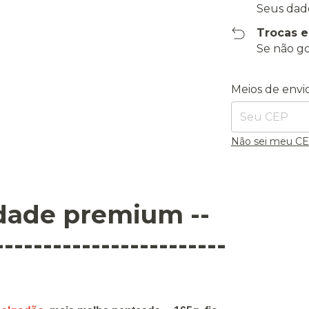
Seus dad
Trocas 
Se não go
Entregas para o
Meios de envi
Não sei meu C
idade premium --
------------------------
,