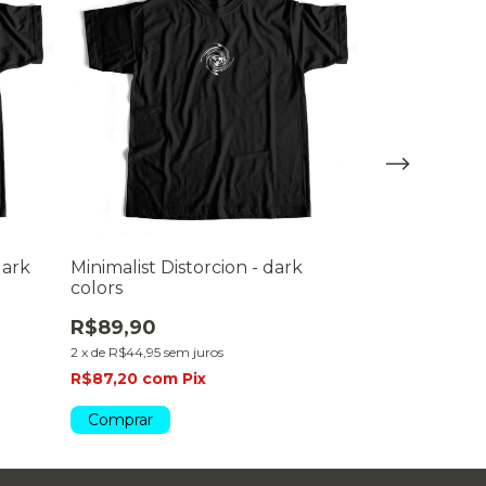
dark
Minimalist Distorcion - dark
Minimalist C
colors
R$89,90
R$89,90
2
x
de
R$44,95
se
2
x
de
R$44,95
sem juros
R$87,20
com
R$87,20
com
Pix
Comprar
Comprar