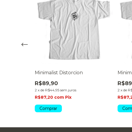
Minimalist Distorcion
Minima
R$89,90
R$89
2
x
de
R$44,95
sem juros
2
x
de
R$
R$87,20
com
Pix
R$87,
Comprar
Com