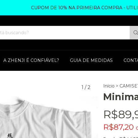
CUPOM DE 10% NA PRIMEIRA COMPRA - UTILIZE Z
A ZHENJI É CONFIÁVEL?
GUIA DE MEDIDAS
CONT
Início
>
CAMISE
1
/
2
Minima
R$89,
R$87,20