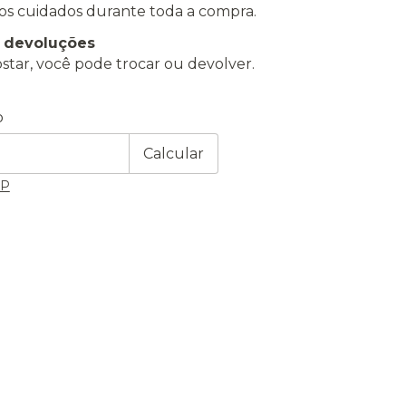
os cuidados durante toda a compra.
e devoluções
star, você pode trocar ou devolver.
 CEP:
Alterar CEP
o
Calcular
EP