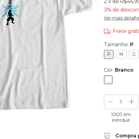
2
x de
R$44,9
3% de descon
Ver mais detalh
Frete gráti
Tamanho:
P
P
M
G
Cor:
Branco
1000
em
estoque
Compra 