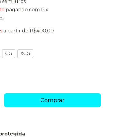
5
sem juros
to
pagando com Pix
es
s
a partir de
R$400,00
GG
XGG
protegida