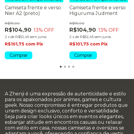
Camiseta frente e verso
Camiseta frente e verso
Nier A2 (preto)
Higuruma Judment
R$119,90
R$119,90
R$104,90
R$104,90
13
% OFF
13
% OFF
2
x
de
R$52,45
sem juros
2
x
de
R$52,45
sem juros
R$101,75
com
Pix
R$101,75
com
Pix
Comprar
Comprar
A Zhenji é uma expressão de autenticidade e estilo
para os apaixonados por animes, games e cultura
geek. Nosso compromisso é entregar produtos que
unem design exclusivo, conforto e versatilidade.
Seja para criar looks únicos em eventos elegantes,
esbanjar atitude em encontros casuais ou relaxar
com estilo em casa, nossas camisetas e oversizes se
adaptam a você, oferecendo a confiança de vestir