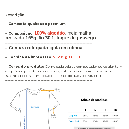
Descrição
--
Camiseta qualidade premium
--
-------------------------------------------------------------
100% algodão
,
meia malha
--
Composição:
penteada
165g
,
fio 30.1, toque de pessego.
,
-------------------------------------------------------------
ostura
reforçada
,
gola em ribana
.
--
C
-------------------------------------------------------------
--
Técnica de impressão
:
Silk Digital HD
.
-------------------------------------------------------------
--
Cores do produto:
Como cada tela de computador ou celular tem
seu próprio jeito de mostrar cores, então a cor da sua camiseta e da
estampa pode ser um pouco diferente do que você viu online.
-------------------------------------------------------------