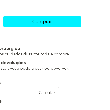
protegida
os cuidados durante toda a compra.
e devoluções
star, você pode trocar ou devolver.
 CEP:
Alterar CEP
o
Calcular
EP