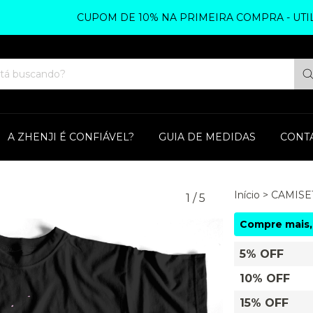
CUPOM DE 10% NA PRIMEIRA COMPRA - UTILIZE 
A ZHENJI É CONFIÁVEL?
GUIA DE MEDIDAS
CONT
Início
>
CAMISE
1
/
5
Compre mais,
5% OFF
10% OFF
15% OFF