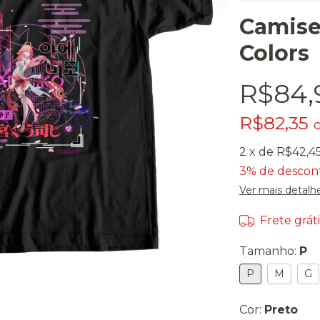
Camise
Colors
R$84,
R$82,35
2
x de
R$42,4
3% de descon
Ver mais detalh
Frete gráti
Tamanho:
P
P
M
G
Cor:
Preto