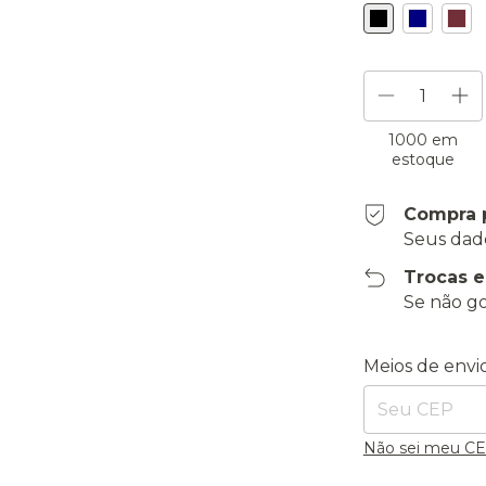
1000
em
estoque
Compra 
Seus dad
Trocas 
Se não go
Entregas para o
Meios de envi
Não sei meu C