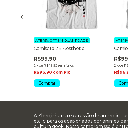
DADE
ATÉ 15% OFF
EM QUANTIDADE
ATÉ 15
Camiseta 2B Aesthetic
Camis
R$99,90
R$99
2
x
de
R$49,95
sem juros
2
x
de
R$
R$96,90
com
Pix
R$96,
Comprar
Com
A Zhenji é uma expressão de autenticida
estilo para os apaixonados por animes, g
cultura geek. Nosso compromisso é entr