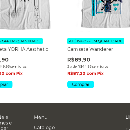
% OFF
EM QUANTIDADE
ATÉ 15% OFF
EM QUANTIDADE
eta YORHA Aesthetic
Camiseta Wanderer
,90
R$89,90
49,95
sem juros
2
x
de
R$44,95
sem juros
90
com
Pix
R$87,20
com
Pix
prar
Comprar
de e
Menu
L
ames e
Catalogo
egar
T