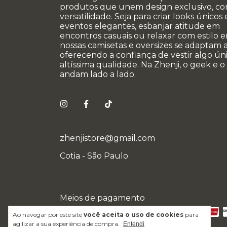
produtos que unem design exclusivo, co
versatilidade. Seja para criar looks únicos
eventos elegantes, esbanjar atitude em
encontros casuais ou relaxar com estilo e
nossas camisetas e oversizes se adaptam a
oferecendo a confiança de vestir algo úni
altíssima qualidade. Na Zhenji, o geek e o
andam lado a lado.
zhenjistore@gmail.com
Cotia - São Paulo
Meios de pagamento
Ao navegar por este site
você aceita o uso de cookies
para
agilizar a sua experiência de compra.
Entendi