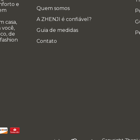
nforto e
Quem somos
 em
Po
A ZHENJI é confiável?
G
m casa,
 você,
Guia de medidas
P
co, de
 fashion
Contato