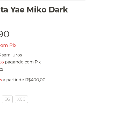
ta Yae Miko Dark
90
com
Pix
5
sem juros
to
pagando com Pix
es
s
a partir de
R$400,00
GG
XGG