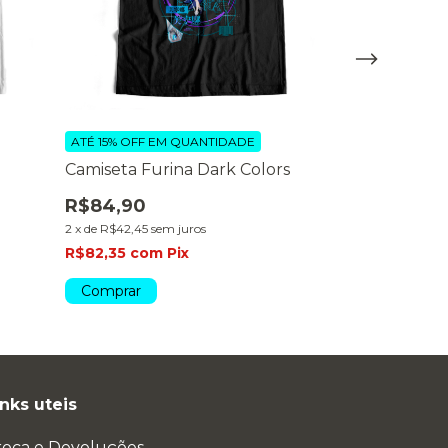
ATÉ 15% OFF
EM QUANTIDADE
ATÉ 15% OFF
EM
Camiseta Furina Dark Colors
Camiseta Kl
R$84,90
R$89,90
2
x
de
R$42,45
sem juros
2
x
de
R$44,95
se
R$82,35
com
Pix
R$87,20
com
Comprar
Comprar
inks uteis
roca e Devoluções