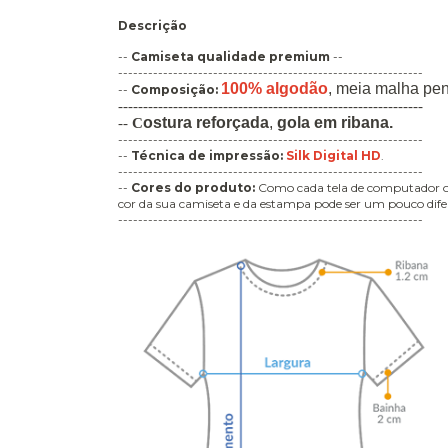
Descrição
--
Camiseta qualidade premium
--
-------------------------------------------------------------
100% algodão
,
meia malha pe
--
Composição:
-------------------------------------------------------------
ostura
reforçada
,
gola em ribana
.
--
C
-------------------------------------------------------------
--
Técnica de impressão
:
Silk Digital HD
.
-------------------------------------------------------------
--
Cores do produto:
Como cada tela de computador ou 
cor da sua camiseta e da estampa pode ser um pouco difer
-------------------------------------------------------------