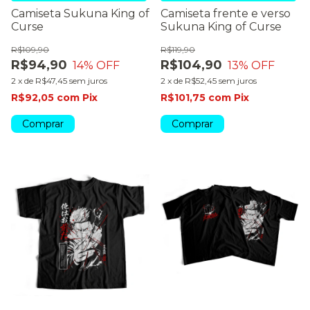
Camiseta Sukuna King of
Camiseta frente e verso
Curse
Sukuna King of Curse
R$109,90
R$119,90
R$94,90
R$104,90
14
% OFF
13
% OFF
2
x
de
R$47,45
sem juros
2
x
de
R$52,45
sem juros
R$92,05
com
Pix
R$101,75
com
Pix
Comprar
Comprar