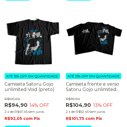
ATÉ 15% OFF
EM QUANTIDADE
ATÉ 15% OFF
EM QUANTIDADE
Camiseta Satoru Gojo
Camiseta frente e verso
unlimited Void (preto)
Satoru Gojo unlimited
void (preto)
R$109,90
R$119,90
R$94,90
R$104,90
14
% OFF
13
% OFF
2
x
de
R$47,45
sem juros
2
x
de
R$52,45
sem juros
R$92,05
com
Pix
R$101,75
com
Pix