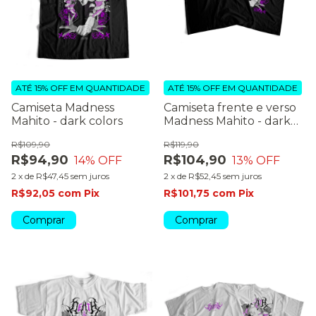
ATÉ 15% OFF
EM QUANTIDADE
ATÉ 15% OFF
EM QUANTIDADE
Camiseta Madness
Camiseta frente e verso
Mahito - dark colors
Madness Mahito - dark
colors
R$109,90
R$119,90
R$94,90
R$104,90
14
% OFF
13
% OFF
2
x
de
R$47,45
sem juros
2
x
de
R$52,45
sem juros
R$92,05
com
Pix
R$101,75
com
Pix
Comprar
Comprar