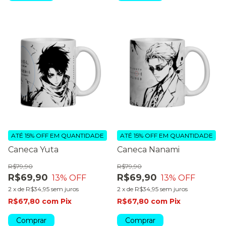
ATÉ 15% OFF
EM QUANTIDADE
ATÉ 15% OFF
EM QUANTIDADE
Caneca Yuta
Caneca Nanami
R$79,90
R$79,90
R$69,90
R$69,90
13
% OFF
13
% OFF
2
x
de
R$34,95
sem juros
2
x
de
R$34,95
sem juros
R$67,80
com
Pix
R$67,80
com
Pix
Comprar
Comprar