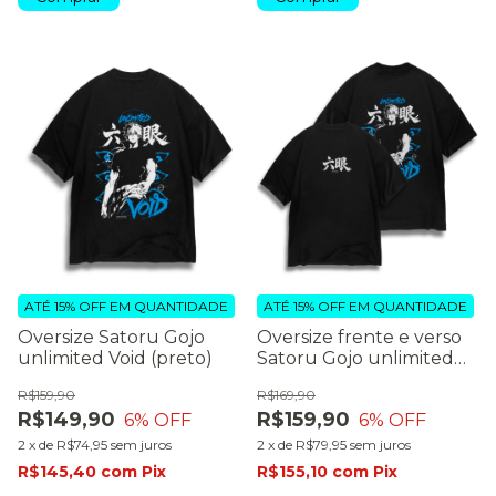
ATÉ 15% OFF
EM QUANTIDADE
ATÉ 15% OFF
EM QUANTIDADE
Oversize Satoru Gojo
Oversize frente e verso
unlimited Void (preto)
Satoru Gojo unlimited
void (preto)
R$159,90
R$169,90
R$149,90
R$159,90
6
% OFF
6
% OFF
2
x
de
R$74,95
sem juros
2
x
de
R$79,95
sem juros
R$145,40
com
Pix
R$155,10
com
Pix