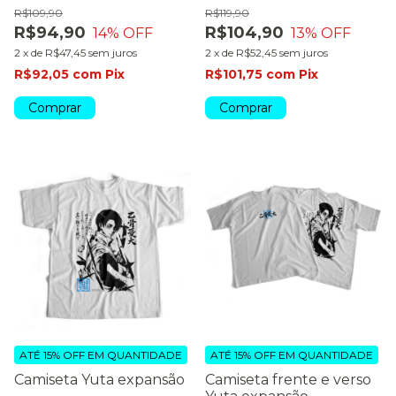
R$109,90
R$119,90
R$94,90
R$104,90
14
% OFF
13
% OFF
2
x
de
R$47,45
sem juros
2
x
de
R$52,45
sem juros
R$92,05
com
Pix
R$101,75
com
Pix
Comprar
Comprar
ATÉ 15% OFF
EM QUANTIDADE
ATÉ 15% OFF
EM QUANTIDADE
Camiseta Yuta expansão
Camiseta frente e verso