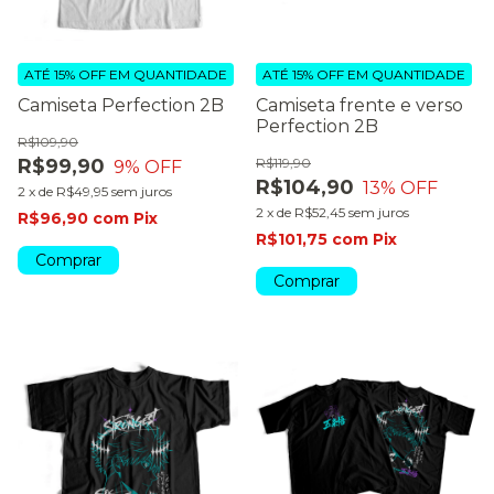
ATÉ 15% OFF
EM QUANTIDADE
ATÉ 15% OFF
EM QUANTIDADE
Camiseta Perfection 2B
Camiseta frente e verso
Perfection 2B
R$109,90
R$99,90
R$119,90
9
% OFF
R$104,90
13
% OFF
2
x
de
R$49,95
sem juros
2
x
de
R$52,45
sem juros
R$96,90
com
Pix
R$101,75
com
Pix
Comprar
Comprar