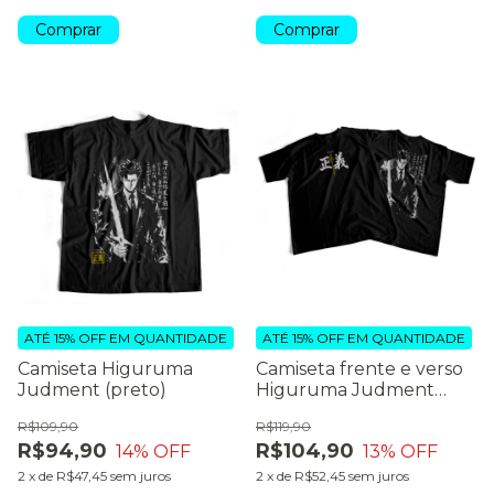
Comprar
Comprar
ATÉ 15% OFF
EM QUANTIDADE
ATÉ 15% OFF
EM QUANTIDADE
Camiseta Higuruma
Camiseta frente e verso
Judment (preto)
Higuruma Judment
(preto)
R$109,90
R$119,90
R$94,90
R$104,90
14
% OFF
13
% OFF
2
x
de
R$47,45
sem juros
2
x
de
R$52,45
sem juros