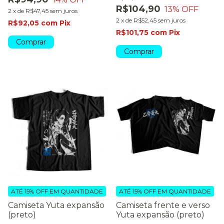
R$104,90
13
% OFF
2
x
de
R$47,45
sem juros
2
x
de
R$52,45
sem juros
R$92,05
com
Pix
R$101,75
com
Pix
Comprar
Comprar
ATÉ 15% OFF
EM QUANTIDADE
ATÉ 15% OFF
EM QUANTIDADE
Camiseta Yuta expansão
Camiseta frente e verso
(preto)
Yuta expansão (preto)