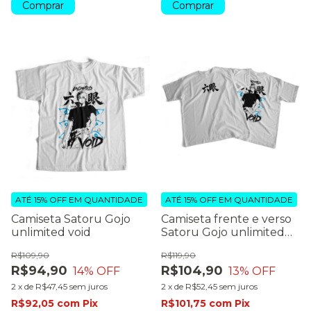
Comprar
Comprar
ATÉ 15% OFF
EM QUANTIDADE
ATÉ 15% OFF
EM QUANTIDADE
Camiseta Satoru Gojo
Camiseta frente e verso
unlimited void
Satoru Gojo unlimited
void
R$109,90
R$119,90
R$94,90
R$104,90
14
% OFF
13
% OFF
2
x
de
R$47,45
sem juros
2
x
de
R$52,45
sem juros
R$92,05
com
Pix
R$101,75
com
Pix