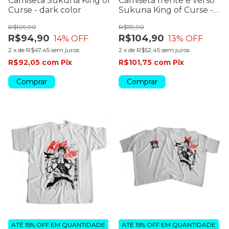
Camiseta Sukuna King of
Camiseta frente e verso
Curse - dark color
Sukuna King of Curse -
dark color
R$109,90
R$119,90
R$94,90
R$104,90
14
% OFF
13
% OFF
2
x
de
R$47,45
sem juros
2
x
de
R$52,45
sem juros
R$92,05
com
Pix
R$101,75
com
Pix
Comprar
Comprar
ATÉ 15% OFF
EM QUANTIDADE
ATÉ 15% OFF
EM QUANTIDADE