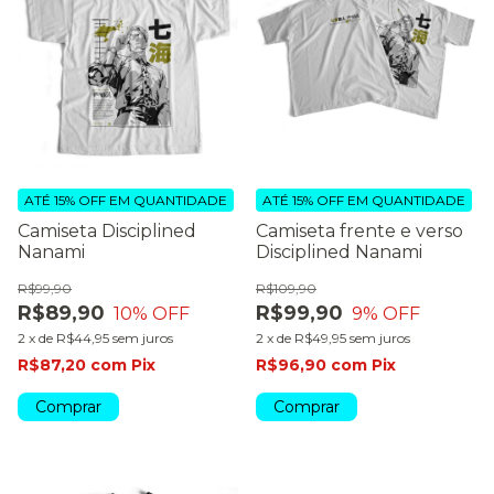
ATÉ 15% OFF
EM QUANTIDADE
ATÉ 15% OFF
EM QUANTIDADE
Camiseta Disciplined
Camiseta frente e verso
Nanami
Disciplined Nanami
R$99,90
R$109,90
R$89,90
R$99,90
10
% OFF
9
% OFF
2
x
de
R$44,95
sem juros
2
x
de
R$49,95
sem juros
R$87,20
com
Pix
R$96,90
com
Pix
Comprar
Comprar