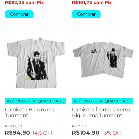
R$92,05
com
Pix
R$101,75
com
Pix
Comprar
Comprar
ATÉ 15% OFF
EM QUANTIDADE
ATÉ 15% OFF
EM QUANTIDADE
Camiseta Higuruma
Camiseta frente e verso
Judment
Higuruma Judment
R$109,90
R$119,90
R$94,90
R$104,90
14
% OFF
13
% OFF