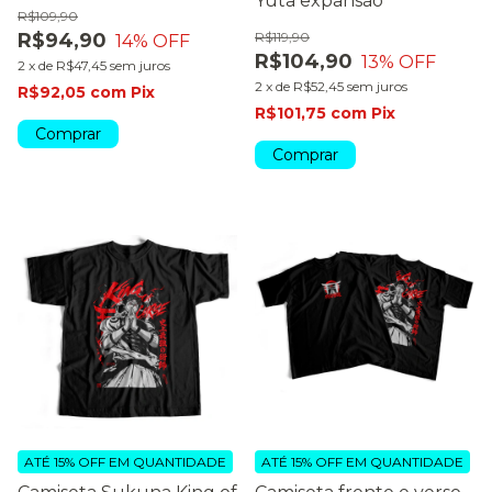
Yuta expansão
R$109,90
R$94,90
R$119,90
14
% OFF
R$104,90
13
% OFF
2
x
de
R$47,45
sem juros
2
x
de
R$52,45
sem juros
R$92,05
com
Pix
R$101,75
com
Pix
Comprar
Comprar
ATÉ 15% OFF
EM QUANTIDADE
ATÉ 15% OFF
EM QUANTIDADE