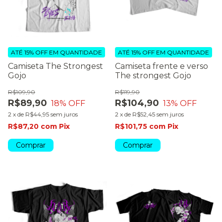
ATÉ 15% OFF
EM QUANTIDADE
ATÉ 15% OFF
EM QUANTIDADE
Camiseta The Strongest
Camiseta frente e verso
Gojo
The strongest Gojo
R$109,90
R$119,90
R$89,90
R$104,90
18
% OFF
13
% OFF
2
x
de
R$44,95
sem juros
2
x
de
R$52,45
sem juros
R$87,20
com
Pix
R$101,75
com
Pix
Comprar
Comprar