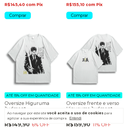
R$145,40
com
Pix
R$155,10
com
Pix
Comprar
Comprar
ATÉ 15% OFF
EM QUANTIDADE
ATÉ 15% OFF
EM QUANTIDADE
Oversize Higuruma
Oversize frente e verso
Judment
Higuruma Judment
Ao navegar por este site
você aceita o uso de cookies
para
agilizar a sua experiência de compra.
R$159,90
R$179,90
Entendi
R$149,90
R$159,90
6
% OFF
11
% OFF