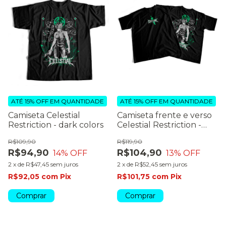
ATÉ 15% OFF
EM QUANTIDADE
ATÉ 15% OFF
EM QUANTIDADE
Camiseta Celestial
Camiseta frente e verso
Restriction - dark colors
Celestial Restriction -
dark colors
R$109,90
R$119,90
R$94,90
R$104,90
14
% OFF
13
% OFF
2
x
de
R$47,45
sem juros
2
x
de
R$52,45
sem juros
R$92,05
com
Pix
R$101,75
com
Pix
Comprar
Comprar