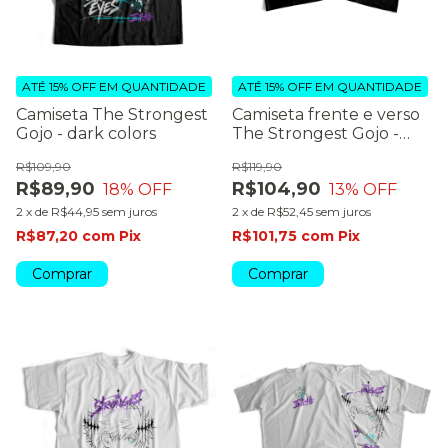
ATÉ 15% OFF
EM QUANTIDADE
ATÉ 15% OFF
EM QUANTIDADE
Camiseta The Strongest
Camiseta frente e verso
Gojo - dark colors
The Strongest Gojo -
dark colors
R$109,90
R$119,90
R$89,90
R$104,90
18
% OFF
13
% OFF
2
x
de
R$44,95
sem juros
2
x
de
R$52,45
sem juros
R$87,20
com
Pix
R$101,75
com
Pix
Comprar
Comprar