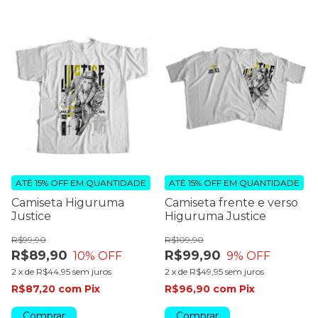
ATÉ 15% OFF
EM QUANTIDADE
ATÉ 15% OFF
EM QUANTIDADE
Camiseta Higuruma
Camiseta frente e verso
Justice
Higuruma Justice
R$99,90
R$109,90
R$89,90
R$99,90
10
% OFF
9
% OFF
2
x
de
R$44,95
sem juros
2
x
de
R$49,95
sem juros
R$87,20
com
Pix
R$96,90
com
Pix
Comprar
Comprar