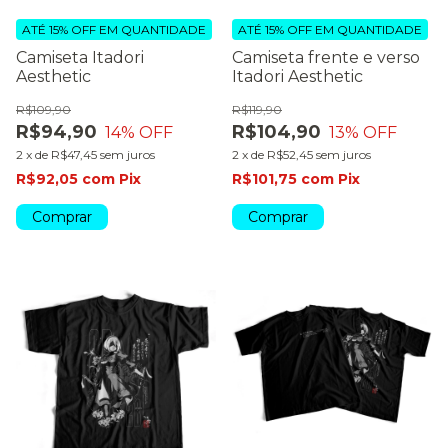
ATÉ 15% OFF
EM QUANTIDADE
ATÉ 15% OFF
EM QUANTIDADE
Camiseta Itadori
Camiseta frente e verso
Aesthetic
Itadori Aesthetic
R$109,90
R$119,90
R$94,90
R$104,90
14
% OFF
13
% OFF
2
x
de
R$47,45
sem juros
2
x
de
R$52,45
sem juros
R$92,05
com
Pix
R$101,75
com
Pix
Comprar
Comprar