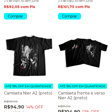
2
x
de
R$47,45
sem juros
2
x
de
R$52,45
sem juros
R$92,05
com
Pix
R$101,75
com
Pix
Comprar
Comprar
ATÉ 15% OFF
EM QUANTIDADE
ATÉ 15% OFF
EM QUANTIDADE
Camiseta Nier A2 (preto)
Camiseta frente e verso
Nier A2 (preto)
R$109,90
R$94,90
R$119,90
14
% OFF
R$104,90
13
% OFF