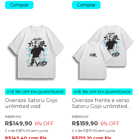
Comprar
Comprar
ATÉ 15% OFF
EM QUANTIDADE
ATÉ 15% OFF
EM QUANTIDADE
Oversize Satoru Gojo
Oversize frente e verso
unlimited void
Satoru Gojo unlimited
void
R$159,90
R$169,90
R$149,90
R$159,90
6
% OFF
6
% OFF
2
x
de
R$74,95
sem juros
2
x
de
R$79,95
sem juros
R$145,40
com
Pix
R$155,10
com
Pix