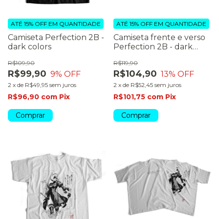
ATÉ 15% OFF
EM QUANTIDADE
ATÉ 15% OFF
EM QUANTIDADE
Camiseta Perfection 2B -
Camiseta frente e verso
dark colors
Perfection 2B - dark
colors
R$109,90
R$119,90
R$99,90
R$104,90
9
% OFF
13
% OFF
2
x
de
R$49,95
sem juros
2
x
de
R$52,45
sem juros
R$96,90
com
Pix
R$101,75
com
Pix
Comprar
Comprar