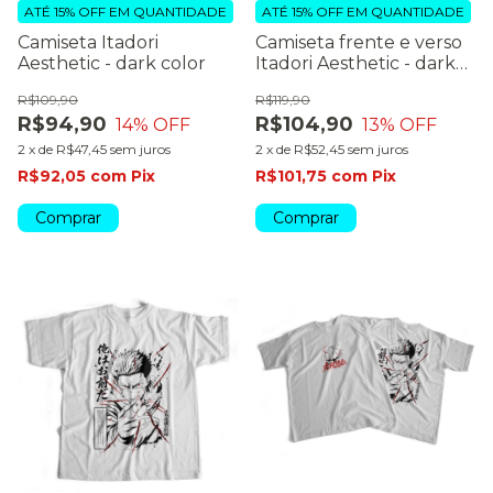
ATÉ 15% OFF
EM QUANTIDADE
ATÉ 15% OFF
EM QUANTIDADE
Camiseta Itadori
Camiseta frente e verso
Aesthetic - dark color
Itadori Aesthetic - dark
color
R$109,90
R$119,90
R$94,90
R$104,90
14
% OFF
13
% OFF
2
x
de
R$47,45
sem juros
2
x
de
R$52,45
sem juros
R$92,05
com
Pix
R$101,75
com
Pix
Comprar
Comprar