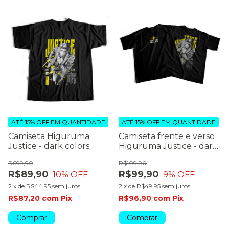
ATÉ 15% OFF
EM QUANTIDADE
ATÉ 15% OFF
EM QUANTIDADE
Camiseta Higuruma
Camiseta frente e verso
Justice - dark colors
Higuruma Justice - dark
colors
R$99,90
R$109,90
R$89,90
R$99,90
10
% OFF
9
% OFF
2
x
de
R$44,95
sem juros
2
x
de
R$49,95
sem juros
R$87,20
com
Pix
R$96,90
com
Pix
Comprar
Comprar