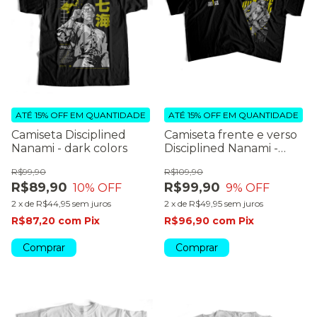
ATÉ 15% OFF
EM QUANTIDADE
ATÉ 15% OFF
EM QUANTIDADE
Camiseta Disciplined
Camiseta frente e verso
Nanami - dark colors
Disciplined Nanami -
dark colors
R$99,90
R$109,90
R$89,90
R$99,90
10
% OFF
9
% OFF
2
x
de
R$44,95
sem juros
2
x
de
R$49,95
sem juros
R$87,20
com
Pix
R$96,90
com
Pix
Comprar
Comprar