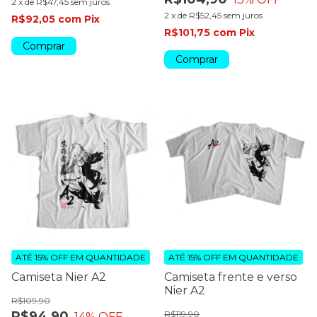
2
x
de
R$47,45
sem juros
2
x
de
R$52,45
sem juros
R$92,05
com
Pix
R$101,75
com
Pix
Comprar
Comprar
ATÉ 15% OFF
EM QUANTIDADE
ATÉ 15% OFF
EM QUANTIDADE
Camiseta Nier A2
Camiseta frente e verso
Nier A2
R$109,90
R$94,90
R$119,90
14
% OFF