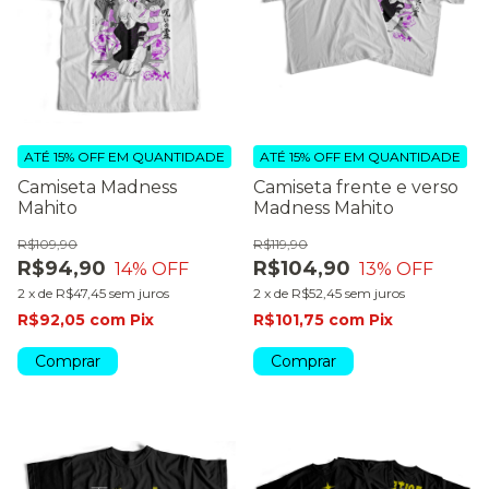
ATÉ 15% OFF
EM QUANTIDADE
ATÉ 15% OFF
EM QUANTIDADE
Camiseta Madness
Camiseta frente e verso
Mahito
Madness Mahito
R$109,90
R$119,90
R$94,90
R$104,90
14
% OFF
13
% OFF
2
x
de
R$47,45
sem juros
2
x
de
R$52,45
sem juros
R$92,05
com
Pix
R$101,75
com
Pix
Comprar
Comprar