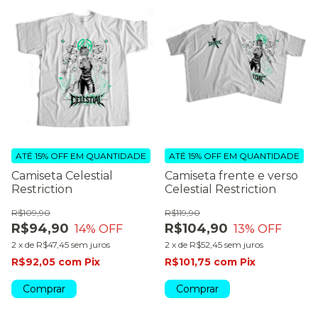
ATÉ 15% OFF
EM QUANTIDADE
ATÉ 15% OFF
EM QUANTIDADE
Camiseta Celestial
Camiseta frente e verso
Restriction
Celestial Restriction
R$109,90
R$119,90
R$94,90
R$104,90
14
% OFF
13
% OFF
2
x
de
R$47,45
sem juros
2
x
de
R$52,45
sem juros
R$92,05
com
Pix
R$101,75
com
Pix
Comprar
Comprar