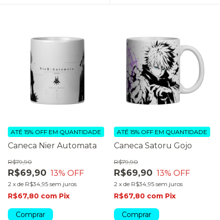
ATÉ 15% OFF
EM QUANTIDADE
ATÉ 15% OFF
EM QUANTIDADE
Caneca Nier Automata
Caneca Satoru Gojo
R$79,90
R$79,90
R$69,90
R$69,90
13
% OFF
13
% OFF
2
x
de
R$34,95
sem juros
2
x
de
R$34,95
sem juros
R$67,80
com
Pix
R$67,80
com
Pix
Comprar
Comprar