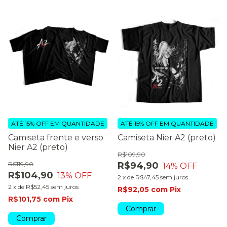
ATÉ 15% OFF
EM QUANTIDADE
ATÉ 15% OFF
EM QUANTIDADE
Camiseta frente e verso
Camiseta Nier A2 (preto)
Nier A2 (preto)
R$109,90
R$119,90
R$94,90
14
% OFF
R$104,90
13
% OFF
2
x
de
R$47,45
sem juros
2
x
de
R$52,45
sem juros
R$92,05
com
Pix
R$101,75
com
Pix
Comprar
Comprar