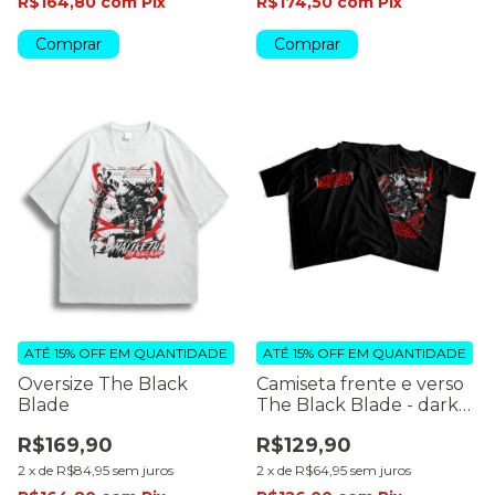
R$164,80
com
Pix
R$174,50
com
Pix
Comprar
Comprar
ATÉ 15% OFF
EM QUANTIDADE
ATÉ 15% OFF
EM QUANTIDADE
Oversize The Black
Camiseta frente e verso
Blade
The Black Blade - dark
colors
R$169,90
R$129,90
2
x
de
R$84,95
sem juros
2
x
de
R$64,95
sem juros