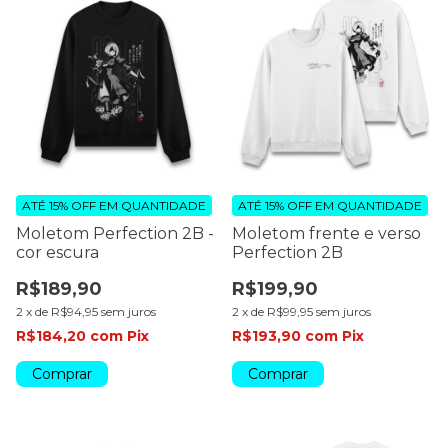
ATÉ 15% OFF
EM QUANTIDADE
ATÉ 15% OFF
EM QUANTIDADE
Moletom Perfection 2B -
Moletom frente e verso
cor escura
Perfection 2B
R$189,90
R$199,90
2
x
de
R$94,95
sem juros
2
x
de
R$99,95
sem juros
R$184,20
com
Pix
R$193,90
com
Pix
Comprar
Comprar