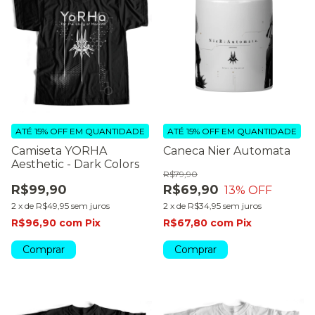
ATÉ 15% OFF
EM QUANTIDADE
ATÉ 15% OFF
EM QUANTIDADE
Camiseta YORHA
Caneca Nier Automata
Aesthetic - Dark Colors
R$79,90
R$99,90
R$69,90
13
% OFF
2
x
de
R$49,95
sem juros
2
x
de
R$34,95
sem juros
R$96,90
com
Pix
R$67,80
com
Pix
Comprar
Comprar