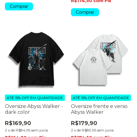
R$174,50
com
Pix
Comprar
Comprar
ATÉ 15% OFF
EM QUANTIDADE
ATÉ 15% OFF
EM QUANTIDADE
Oversize Abyss Walker -
Oversize frente e verso
dark color
Abyss Walker
R$169,90
R$179,90
2
x
de
R$84,95
sem juros
2
x
de
R$89,95
sem juros