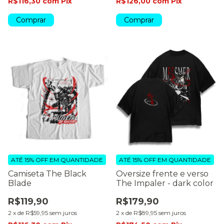
R$116,30
com
Pix
R$126,00
com
Pix
Comprar
Comprar
ATÉ 15% OFF
EM QUANTIDADE
ATÉ 15% OFF
EM QUANTIDADE
Camiseta The Black
Oversize frente e verso
Blade
The Impaler - dark color
R$119,90
R$179,90
2
x
de
R$59,95
sem juros
2
x
de
R$89,95
sem juros