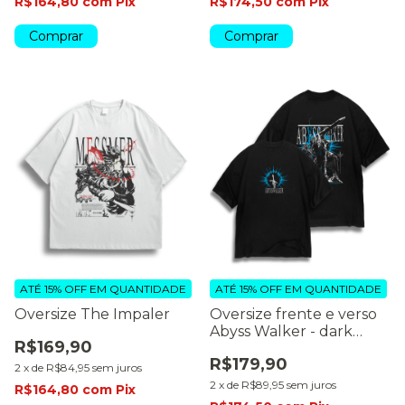
R$164,80
com
Pix
R$174,50
com
Pix
Comprar
Comprar
ATÉ 15% OFF
EM QUANTIDADE
ATÉ 15% OFF
EM QUANTIDADE
Oversize The Impaler
Oversize frente e verso
Abyss Walker - dark
R$169,90
color
R$179,90
2
x
de
R$84,95
sem juros
2
x
de
R$89,95
sem juros
R$164,80
com
Pix