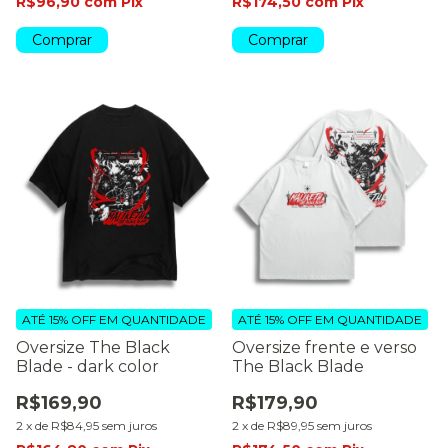
R$96,90
com
Pix
R$174,50
com
Pix
Comprar
Comprar
ATÉ 15% OFF
EM QUANTIDADE
ATÉ 15% OFF
EM QUANTIDADE
Oversize The Black
Oversize frente e verso
Blade - dark color
The Black Blade
R$169,90
R$179,90
2
x
de
R$84,95
sem juros
2
x
de
R$89,95
sem juros