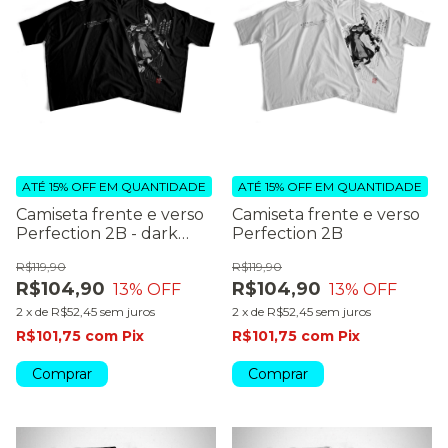
ATÉ 15% OFF
EM QUANTIDADE
ATÉ 15% OFF
EM QUANTIDADE
Camiseta frente e verso
Camiseta frente e verso
Perfection 2B - dark
Perfection 2B
colors
R$119,90
R$119,90
R$104,90
R$104,90
13
% OFF
13
% OFF
2
x
de
R$52,45
sem juros
2
x
de
R$52,45
sem juros
R$101,75
com
Pix
R$101,75
com
Pix
Comprar
Comprar