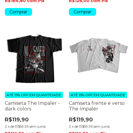
R$164,80
com
Pix
R$126,00
com
Pix
Comprar
Comprar
ATÉ 15% OFF
EM QUANTIDADE
ATÉ 15% OFF
EM QUANTIDADE
Camiseta The Impaler -
Camiseta frente e verso
dark colors
The Impaler
R$119,90
R$119,90
2
x
de
R$59,95
sem juros
2
x
de
R$59,95
sem juros