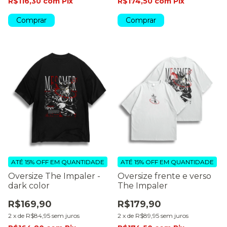
R$116,30
com
Pix
R$174,50
com
Pix
Comprar
Comprar
ATÉ 15% OFF
EM QUANTIDADE
ATÉ 15% OFF
EM QUANTIDADE
Oversize The Impaler -
Oversize frente e verso
dark color
The Impaler
R$169,90
R$179,90
2
x
de
R$84,95
sem juros
2
x
de
R$89,95
sem juros