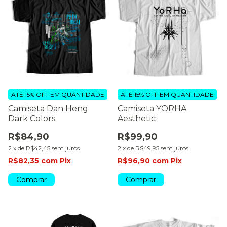
ATÉ 15% OFF
EM QUANTIDADE
ATÉ 15% OFF
EM QUANTIDADE
Camiseta Dan Heng
Camiseta YORHA
Dark Colors
Aesthetic
R$84,90
R$99,90
2
x
de
R$42,45
sem juros
2
x
de
R$49,95
sem juros
R$82,35
com
Pix
R$96,90
com
Pix
Comprar
Comprar