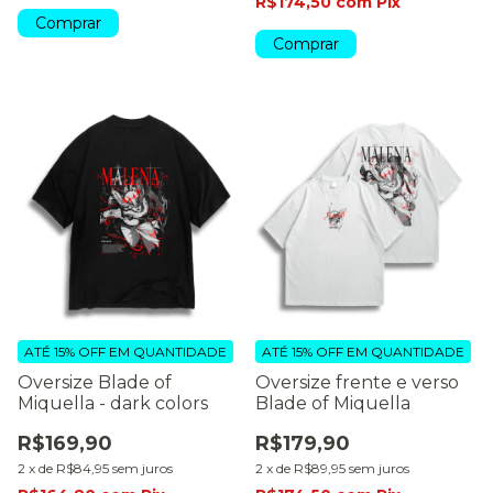
R$174,50
com
Pix
Comprar
Comprar
ATÉ 15% OFF
EM QUANTIDADE
ATÉ 15% OFF
EM QUANTIDADE
Oversize Blade of
Oversize frente e verso
Miquella - dark colors
Blade of Miquella
R$169,90
R$179,90
2
x
de
R$84,95
sem juros
2
x
de
R$89,95
sem juros