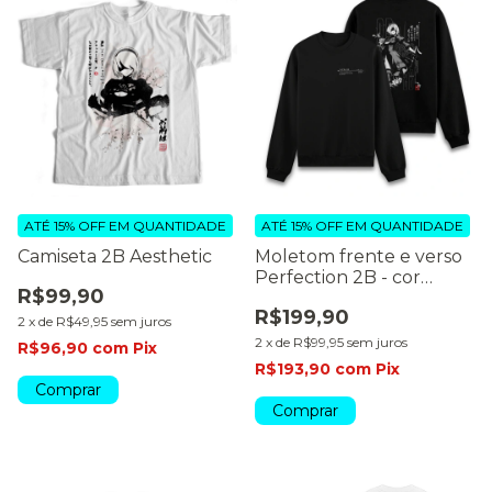
ATÉ 15% OFF
EM QUANTIDADE
ATÉ 15% OFF
EM QUANTIDADE
Camiseta 2B Aesthetic
Moletom frente e verso
Perfection 2B - cor
R$99,90
escura
R$199,90
2
x
de
R$49,95
sem juros
2
x
de
R$99,95
sem juros
R$96,90
com
Pix
R$193,90
com
Pix
Comprar
Comprar