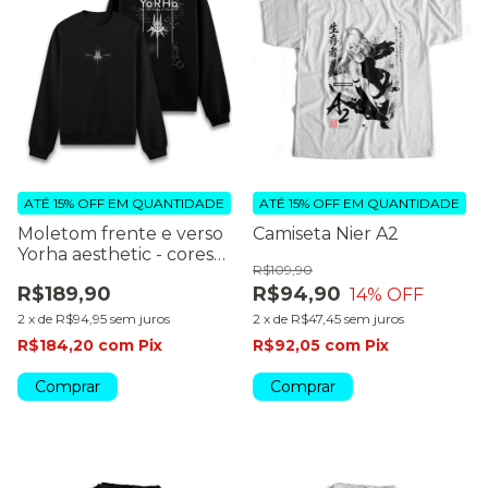
ATÉ 15% OFF
EM QUANTIDADE
ATÉ 15% OFF
EM QUANTIDADE
Moletom frente e verso
Camiseta Nier A2
Yorha aesthetic - cores
R$109,90
escuras
R$189,90
R$94,90
14
% OFF
2
x
de
R$94,95
sem juros
2
x
de
R$47,45
sem juros
R$184,20
com
Pix
R$92,05
com
Pix
Comprar
Comprar