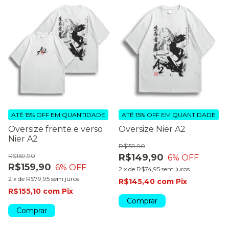
ATÉ 15% OFF
EM QUANTIDADE
ATÉ 15% OFF
EM QUANTIDADE
Oversize frente e verso
Oversize Nier A2
Nier A2
R$159,90
R$169,90
R$149,90
6
% OFF
R$159,90
6
% OFF
2
x
de
R$74,95
sem juros
2
x
de
R$79,95
sem juros
R$145,40
com
Pix
R$155,10
com
Pix
Comprar
Comprar