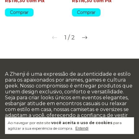
R$116,30
com
Pix
R$116,30
com
Pix
Comprar
Comprar
1
/
2
A Zhenji é uma expressão de autenticidade e estilo
para os apaixonados por animes, games e cultura
geek. Nosso compromisso é entregar produtos que
unem design exclusivo, conforto e versatilidade.
Seja para criar looks únicos em eventos elegantes,
esbanjar atitude em encontros casuais ou relaxar
com estilo em casa, nossas camisetas e oversizes se
adaptam a você, oferecendo a confiança de vestir
algo único, de altíssima qualidade. Na Zhenji, o geek
Ao navegar por este site
você aceita o uso de cookies
para
e o fashion andam lado a lado.
agilizar a sua experiência de compra.
Entendi