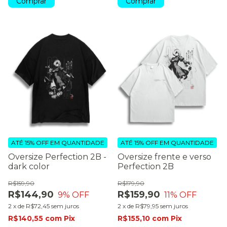
Comprar
Comprar
ATÉ 15% OFF
EM QUANTIDADE
ATÉ 15% OFF
EM QUANTIDADE
Oversize Perfection 2B -
Oversize frente e verso
dark color
Perfection 2B
R$159,90
R$179,90
R$144,90
R$159,90
9
% OFF
11
% OFF
2
x
de
R$72,45
sem juros
2
x
de
R$79,95
sem juros
R$140,55
com
Pix
R$155,10
com
Pix