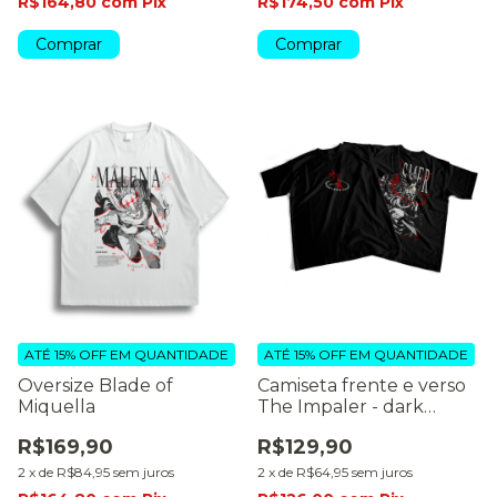
R$164,80
com
Pix
R$174,50
com
Pix
Comprar
Comprar
ATÉ 15% OFF
EM QUANTIDADE
ATÉ 15% OFF
EM QUANTIDADE
Oversize Blade of
Camiseta frente e verso
Miquella
The Impaler - dark
colors
R$169,90
R$129,90
2
x
de
R$84,95
sem juros
2
x
de
R$64,95
sem juros