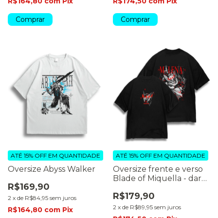
R$164,80
com
Pix
R$174,50
com
Pix
Comprar
Comprar
ATÉ 15% OFF
EM QUANTIDADE
ATÉ 15% OFF
EM QUANTIDADE
Oversize Abyss Walker
Oversize frente e verso
Blade of Miquella - dark
R$169,90
colors
R$179,90
2
x
de
R$84,95
sem juros
2
x
de
R$89,95
sem juros
R$164,80
com
Pix