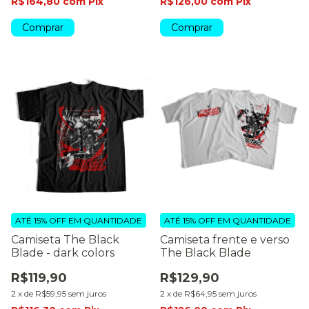
R$164,80
com
Pix
R$126,00
com
Pix
Comprar
Comprar
ATÉ 15% OFF
EM QUANTIDADE
ATÉ 15% OFF
EM QUANTIDADE
Camiseta The Black
Camiseta frente e verso
Blade - dark colors
The Black Blade
R$119,90
R$129,90
2
x
de
R$59,95
sem juros
2
x
de
R$64,95
sem juros