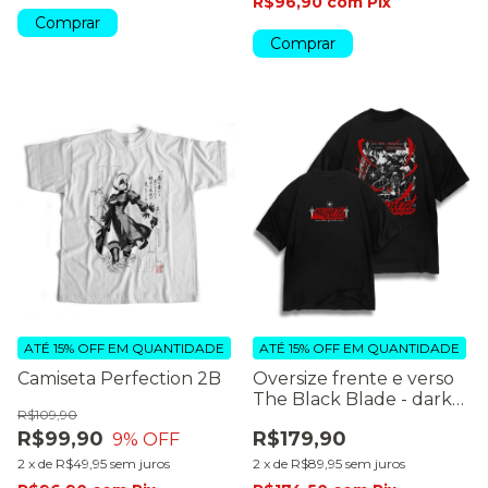
R$96,90
com
Pix
Comprar
Comprar
ATÉ 15% OFF
EM QUANTIDADE
ATÉ 15% OFF
EM QUANTIDADE
Camiseta Perfection 2B
Oversize frente e verso
The Black Blade - dark
R$109,90
color
R$99,90
R$179,90
9
% OFF
2
x
de
R$49,95
sem juros
2
x
de
R$89,95
sem juros