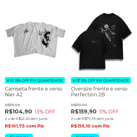
ATÉ 15% OFF
EM QUANTIDADE
ATÉ 15% OFF
EM QUANTIDADE
Camiseta frente e verso
Oversize frente e verso
Nier A2
Perfection 2B
R$119,90
R$179,90
R$104,90
R$159,90
13
% OFF
11
% OFF
2
x
de
R$52,45
sem juros
2
x
de
R$79,95
sem juros
R$101,75
com
Pix
R$155,10
com
Pix