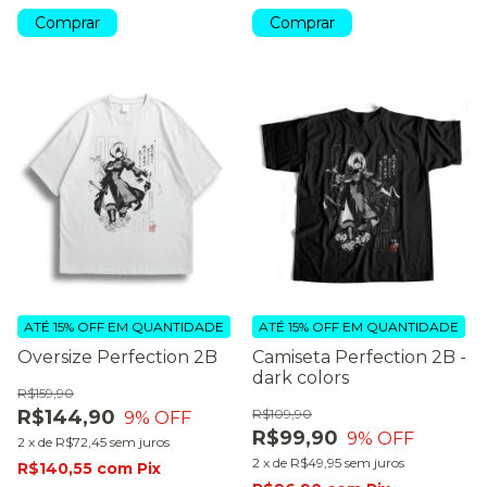
Comprar
Comprar
ATÉ 15% OFF
EM QUANTIDADE
ATÉ 15% OFF
EM QUANTIDADE
Oversize Perfection 2B
Camiseta Perfection 2B -
dark colors
R$159,90
R$144,90
R$109,90
9
% OFF
R$99,90
9
% OFF
2
x
de
R$72,45
sem juros
2
x
de
R$49,95
sem juros
R$140,55
com
Pix